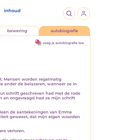
inhoud
bewering
autobiografie
voeg je autobiografie toe
engt. Mensen worden regelmatig
 de ander de belazeren, wanneer ze in
ut schrift geschreven had met de rode
 en ongevraagd had ze mijn schrift
k alleen de aantekeningen van Emma
liteit geweest, dat mijn eigen woorden
rs verloren.