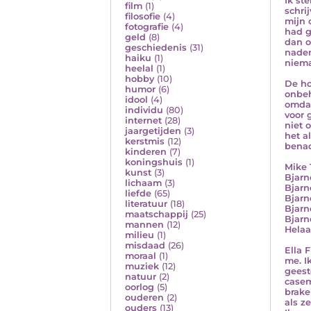
Ik st
film
(1)
schri
filosofie
(4)
mijn 
fotografie
(4)
had g
geld
(8)
dan o
geschiedenis
(31)
naden
haiku
(1)
niema
heelal
(1)
hobby
(10)
De ho
humor
(6)
onbeh
idool
(4)
omdat
individu
(80)
voor 
internet
(28)
niet 
jaargetijden
(3)
het a
kerstmis
(12)
benad
kinderen
(7)
koningshuis
(1)
Mike 
kunst
(3)
Bjarn
lichaam
(3)
Bjarn
liefde
(65)
Bjarne
literatuur
(18)
Bjarne
maatschappij
(25)
Bjarn
mannen
(12)
Helaa
milieu
(1)
misdaad
(26)
Ella 
moraal
(1)
me. I
muziek
(12)
geest
natuur
(2)
casem
oorlog
(5)
brake
ouderen
(2)
als z
ouders
(13)