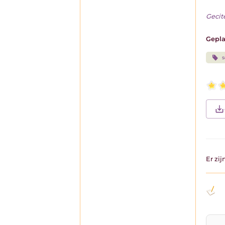
Gecit
Gepla
s
Er zi