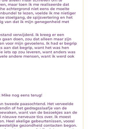
 die alleen maar schreven om te
en, maar toen ik me realiseerde dat
he achtergrond niet eens de moeite
bundel te lezen, voelde ik me nietiger
e stoelgang, de spijsvertering en het
ig van dat ik mijn genegenheid met
stand verwijderd. Ik kreeg er een
n gaan doen, zou dat alleen maar zijn
 voor mijn gevoelens. Ik had er begrip
ts aan dat begrip, want het was hen
ie iets op zou leveren, want anders was
t vele andere mensen, want ik werd ook
t Mike nog eens terug!
van tweede paasochtend. Het verveelde
endin of het gedragsslaafje van de
 bewaken, want van de bezoekjes aan de
i nieuwe nerveuze tics over. Ik moest
en. Heel akelige gebeurtenissen, vooral
eestelijke gezondheid contacten begon.