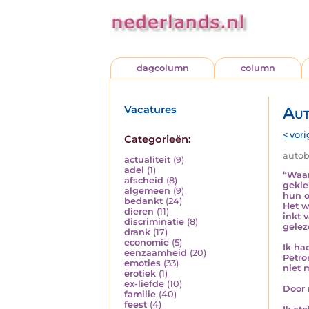
dagcolumn
column
Vacatures
Aut
< vori
Categorieën:
autobi
actualiteit
(9)
adel
(1)
“Waar
afscheid
(8)
gekle
algemeen
(9)
hun o
bedankt
(24)
Het w
dieren
(11)
inkt 
discriminatie
(8)
gelez
drank
(17)
economie
(5)
Ik ha
eenzaamheid
(20)
Petro
emoties
(33)
niet 
erotiek
(1)
ex-liefde
(10)
Door 
familie
(40)
feest
(4)