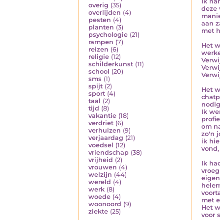
Ik na
overig
(35)
deze 
overlijden
(4)
manie
pesten
(4)
aan z
planten
(3)
met h
psychologie
(21)
rampen
(7)
Het w
reizen
(6)
werke
religie
(12)
Verwi
schilderkunst
(11)
Verwij
school
(20)
Verwi
sms
(1)
spijt
(2)
Het w
sport
(4)
chatp
taal
(2)
nodig
tijd
(8)
Ik we
vakantie
(18)
profi
verdriet
(6)
om na
verhuizen
(9)
zo'n 
verjaardag
(21)
ik hi
voedsel
(12)
vond,
vriendschap
(38)
vrijheid
(2)
Ik ha
vrouwen
(4)
vroeg
welzijn
(44)
eigen
wereld
(4)
helem
werk
(8)
voort
woede
(4)
met e
woonoord
(9)
Het w
ziekte
(25)
voor 