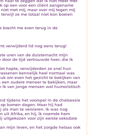
n haar te zeggen dat ik niet meer met
ek op een voor een cliënt aangename
 niet met mij, maar over mij tegen mij
 terwijl ze me totaal niet kon boeien
k bracht me even terug in de
mt verwijderd lid nog eens terug!
ste uren van de duisternacht mijn
oor de tijd vertrouwde heer, die ik
iet hapte, verwijderden ze snel hun
volwassenen kennelijk heel normaal was
leuk om even het gezicht te bekijken van
n een oudere meneer te bekijken, maar
ie ik van jonge mensen wel humoristisch
d tijdens het voorspel in de chatsessie
ou op komen dagen. Maar hij had
j als man te versieren. Ik was nog
 uit Afrika, en hij, ik noemde hem
j uitgekozen voor zijn eerste seksdate
van mijn leven, en het zorgde helaas ook