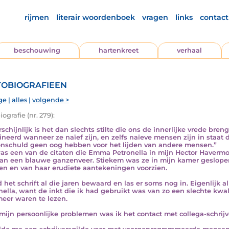
rijmen
literair woordenboek
vragen
links
contact
beschouwing
hartenkreet
verhaal
obiografieen
ge
|
alles
|
volgende >
ografie (nr. 279):
schijnlijk is het dan slechts stilte die ons de innerlijke vrede br
ineerd wanneer ze naïef zijn, en zelfs naïeve mensen zijn in staat
nschuld geen oog hebben voor het lijden van andere mensen.”
as een van de citaten die Emma Petronella in mijn Hector Havermo
van een blauwe ganzenveer. Stiekem was ze in mijn kamer geslopen
en en van haar erudiete aantekeningen voorzien.
d het schrift al die jaren bewaard en las er soms nog in. Eigenlij
nella, want de inkt die ik had gebruikt was van zo een slechte kwa
meer waren te lezen.
mijn persoonlijke problemen was ik het contact met collega-schrijve