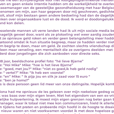
elde me een schrijversgilde voor met voorgeprogrammeerde mensen
jven en geen enkele intentie hadden om de werkelijkheid te overlev
casemanager van de geestelijke gezondheidszorg met haar Belgisc
enomen om mijn, aan haar gegeven door mij geschreven, gedichten
oit, alsof mijn bestaan geen andere bedoeling had dan de dagelijks
ken over ongenaakbare lust en de dood. Ik werd er doodongelukk
nd kon delen.
sselende mannen uit verre landen had ik uit mijn sociale media be
agelijk gevoel door, want als ze plotseling wel weer aardig zoude
 ze opnieuw geld roken en verder geen belangstelling meer hadden
getoond omdat ik hun situatie begreep, maar ze hadden verder nie
om begrip te doen, maar om geld. Ze zochten slechts vriendschap d
lleen maar verveling, een mentaliteit die ze overigens deelden me
erd door jongelingen die zich aanboden voor directe seks.
18 jaar, beeldschone profiel foto: “hé lieve Bjarne”
e: “Hoi Mike“ Mike: “hoe is het lieve Bjarne”
e: “goed, met jou?“ Mike: “niet zo goed,ik heb geld nodig”
: “ vertel?” Mike: “ik heb een voorstel”
: “en” Mike: “ ik pijp jou en slik je zaad voor 15 euro “
e: “ben je homo?”
s is deze persoon geen lid meer van onze datingsite. Hopelijk kom
Fiona had me opnieuw de les gelezen over mijn roekeloze gedrag 
k was baas over mijn eigen leven. Niet het eigendom van een ex-vri
elijke hulpverlening. Ik moest mijn eigen grenzen nog beter gaan
anager, waar ik totaal niet mee kon communiceren, hield ik allerle
n tijdens het praten en probeerde mijn hoofd in de hoogte te draai
e nieuw waren en niet voorkwamen voordat ik met deze hopeloze g