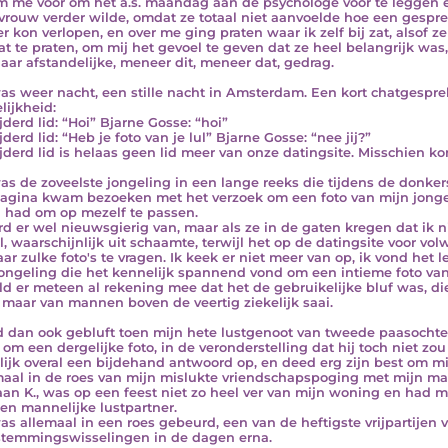
m me voor om het a.s. maandag aan de psychologe voor te leggen e
vrouw verder wilde, omdat ze totaal niet aanvoelde hoe een gespr
r kon verlopen, en over me ging praten waar ik zelf bij zat, alsof ze
at te praten, om mij het gevoel te geven dat ze heel belangrijk was,
aar afstandelijke, meneer dit, meneer dat, gedrag.
as weer nacht, een stille nacht in Amsterdam. Een kort chatgespre
lijkheid:
jderd lid: “Hoi” Bjarne Gosse: “hoi”
derd lid: “Heb je foto van je lul” Bjarne Gosse: “nee jij?”
jderd lid is helaas geen lid meer van onze datingsite. Misschien ko
as de zoveelste jongeling in een lange reeks die tijdens de donker
agina kwam bezoeken met het verzoek om een foto van mijn jonge d
 had om op mezelf te passen.
rd er wel nieuwsgierig van, maar als ze in de gaten kregen dat ik n
el, waarschijnlijk uit schaamte, terwijl het op de datingsite voor 
ar zulke foto's te vragen. Ik keek er niet meer van op, ik vond het 
jongeling die het kennelijk spannend vond om een intieme foto va
eld er meteen al rekening mee dat het de gebruikelijke bluf was, d
 maar van mannen boven de veertig ziekelijk saai.
d dan ook gebluft toen mijn hete lustgenoot van tweede paasochten
 om een dergelijke foto, in de veronderstelling dat hij toch niet z
lijk overal een bijdehand antwoord op, en deed erg zijn best om mi
aal in de roes van mijn mislukte vriendschapspoging met mijn man
aan K., was op een feest niet zo heel ver van mijn woning en had mi
en mannelijke lustpartner.
as allemaal in een roes gebeurd, een van de heftigste vrijpartijen 
stemmingswisselingen in de dagen erna.