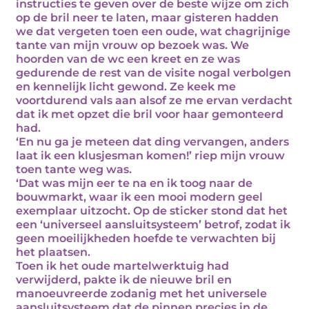
instructies te geven over de beste wijze om zich
op de bril neer te laten, maar gisteren hadden
we dat vergeten toen een oude, wat chagrijnige
tante van mijn vrouw op bezoek was. We
hoorden van de wc een kreet en ze was
gedurende de rest van de visite nogal verbolgen
en kennelijk licht gewond. Ze keek me
voortdurend vals aan alsof ze me ervan verdacht
dat ik met opzet die bril voor haar gemonteerd
had.
‘En nu ga je meteen dat ding vervangen, anders
laat ik een klusjesman komen!’ riep mijn vrouw
toen tante weg was.
‘Dat was mijn eer te na en ik toog naar de
bouwmarkt, waar ik een mooi modern geel
exemplaar uitzocht. Op de sticker stond dat het
een ‘universeel aansluitsysteem’ betrof, zodat ik
geen moeilijkheden hoefde te verwachten bij
het plaatsen.
Toen ik het oude martelwerktuig had
verwijderd, pakte ik de nieuwe bril en
manoeuvreerde zodanig met het universele
aansluitsysteem dat de pinnen precies in de