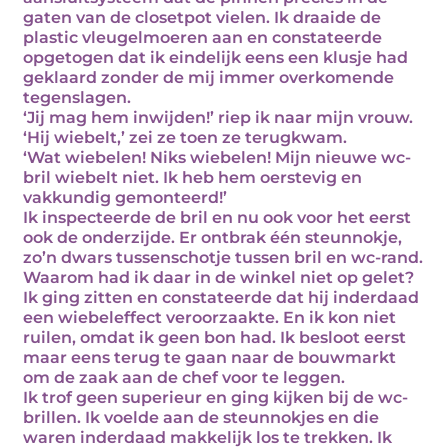
gaten van de closetpot vielen. Ik draaide de
plastic vleugelmoeren aan en constateerde
opgetogen dat ik eindelijk eens een klusje had
geklaard zonder de mij immer overkomende
tegenslagen.
‘Jij mag hem inwijden!’ riep ik naar mijn vrouw.
‘Hij wiebelt,’ zei ze toen ze terugkwam.
‘Wat wiebelen! Niks wiebelen! Mijn nieuwe wc-
bril wiebelt niet. Ik heb hem oerstevig en
vakkundig gemonteerd!’
Ik inspecteerde de bril en nu ook voor het eerst
ook de onderzijde. Er ontbrak één steunnokje,
zo’n dwars tussenschotje tussen bril en wc-rand.
Waarom had ik daar in de winkel niet op gelet?
Ik ging zitten en constateerde dat hij inderdaad
een wiebeleffect veroorzaakte. En ik kon niet
ruilen, omdat ik geen bon had. Ik besloot eerst
maar eens terug te gaan naar de bouwmarkt
om de zaak aan de chef voor te leggen.
Ik trof geen superieur en ging kijken bij de wc-
brillen. Ik voelde aan de steunnokjes en die
waren inderdaad makkelijk los te trekken. Ik