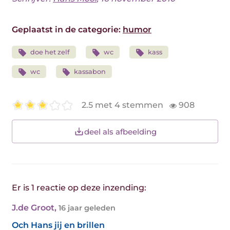
Geplaatst in de categorie:
humor
doe het zelf
wc
kass
wc
kassabon
2.5 met 4 stemmen
908
deel als afbeelding
Er is 1 reactie op deze inzending:
J.de Groot
,
16 jaar geleden
Och Hans jij en brillen