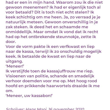
had er een in mijn hand. Waarom zou ik die niet
gewoon meenemen? Ik had er eigenlijk toch al
voor betaald? Dit is toch niet echt stelen? Ik
keek schichtig om me heen. Ja, zo verraad je je
natuurlijk meteen. Gewoon onverschillig in je
zak steken. Ik deed het en schaamde me
onmiddellijk. Maar omdat ik vond dat ik recht
had op het ontbrekende steunnokje, zette ik
door.
Voor de vorm pakte ik een verfkwast en liep
naar de kassa, terwijl ik zo onschuldig mogelijk
keek. Ik betaalde de kwast en liep naar de
uitgang.
‘Meneer!’
Ik verstijfde toen de kassajuffrouw me riep.
Visioenen van politie, schande en smadelijk
verhoor doemden voor me op. Met hoog rood
hoofd en prikkende haarwortels draaide ik me
om.
‘Meneer, uw kassabon!’
Schrijver:
Hans Mooi
, 16 november 2010