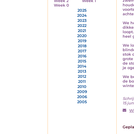
zwemm
Week 2
Week 1
houde
Week 0
voort
2025
achte
2024
2023
We ho
2022
dikke
2021
loopt
2020
heel 
2019
We lo
2018
blind
2017
stok 
2016
grote
2015
de st
2014
je og
2013
2012
We be
de bo
2011
winte
2010
2009
2006
Schrij
2005
15 jun
W
Gepla