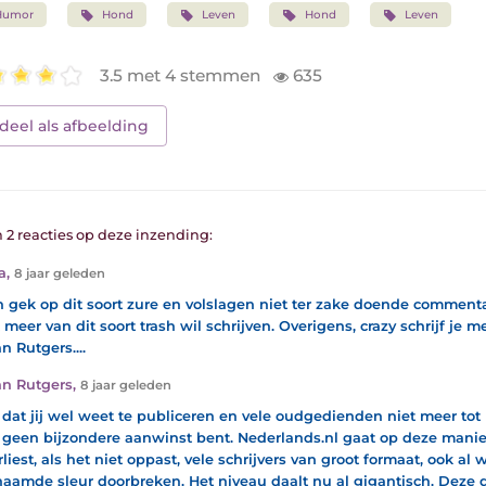
Humor
Hond
Leven
Hond
Leven
3.5 met 4 stemmen
635
deel als afbeelding
n 2 reacties op deze inzending:
a
,
8 jaar geleden
n gek op dit soort zure en volslagen niet ter zake doende comment
k meer van dit soort trash wil schrijven. Overigens, crazy schrijf je
n Rutgers....
n Rutgers
,
8 jaar geleden
 dat jij wel weet te publiceren en vele oudgedienden niet meer tot n
 geen bijzondere aanwinst bent. Nederlands.nl gaat op deze manier 
liest, als het niet oppast, vele schrijvers van groot formaat, ook al w
aamde sleur doorbreken. Het niveau daalt nu al gigantisch. Dez