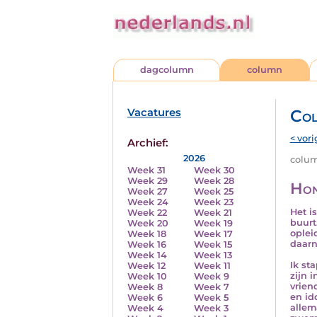
dagcolumn
column
Vacatures
Co
< vori
Archief:
2026
column
Week 31
Week 30
Week 29
Week 28
Hon
Week 27
Week 25
Week 24
Week 23
Het i
Week 22
Week 21
buurt
Week 20
Week 19
oplei
Week 18
Week 17
daarn
Week 16
Week 15
Week 14
Week 13
Ik st
Week 12
Week 11
zijn 
Week 10
Week 9
vrien
Week 8
Week 7
en id
Week 6
Week 5
allem
Week 4
Week 3