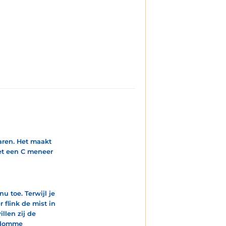
aren. Het maakt
 met een C meneer
u toe. Terwijl je
flink de mist in
illen zij de
e domme