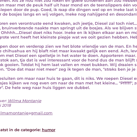
en. Als ze nou niet zou roken en goeie schoenen aan zou hebben
n maar met de peuk half uit haar mond en de teenslippers één voor
slepen door de pup. Goed, ik raap die dingen wel op en Ineke laat i
r de bosjes langs en wij volgen, Ineke nog nahijgend en desondan
ren een verontruste eend kwaken, ach jeetje, Diesel zal toch niet..
, bruinverbrande naakte man springt uit de bosjes. Als we blijven s
. Ohhhh....Diesel doet niks hoor. Ineke en ik kijken elkaar aan en 
grote vent heeft het kleinste piepje wat we ooit gezien hebben. He
pen door en verderop zien we het blote vriendje van de man. En he
e chihuahua en hij blaft niet maar kwaakt gelijk een eend. Ach, le
om met Diesel een spelletje in het water te doen. Apporteren maar
 stok aan, tja dat is wel interessant voor de hond dus de man blij
ok gooien. Totdat hij hem laat vallen en moet bukken. Wij draaien s
en. "Doe dat maar niet meer" zeg ik tegen de man, "straks ben je je 
sluiten om maar naar huis te gaan, dit is niks. We roepen Diesel e
sjes kijken we nog even om naar de man met het kleine... "Pfffff", z
r". De hele weg naar huis liggen we dubbel.
ver:
Wilma Montanje
i 2018
ilmamontanje
gmail.com
atst in de categorie:
humor