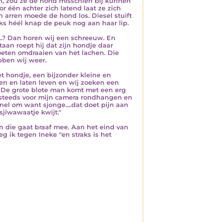
, zou ze de hond misschien bij kunnen
 één achter zich latend laat ze zich
n arren moede de hond los. Diesel stuift
ks héél knap de peuk nog aan haar lip.
...? Dan horen wij een schreeuw. En
taan roept hij dat zijn hondje daar
moeten omdraaien van het lachen. Die
bben wij weer.
t hondje, een bijzonder kleine en
ven en laten leven en wij zoeken een
. De grote blote man komt met een erg
ft steeds voor mijn camera rondhangen en
nel om want sjonge....dat doet pijn aan
sjiwawaatje kwijt."
n die gaat braaf mee. Aan het eind van
eg ik tegen Ineke "en straks is het