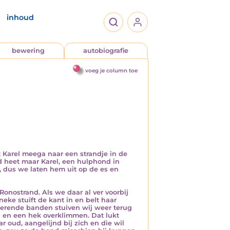
inhoud
bewering
autobiografie
voeg je column toe
 Karel meega naar een strandje in de
nd heet maar Karel, een hulphond in
s, dus we laten hem uit op de es en
Ronostrand. Als we daar al ver voorbij
neke stuift de kant in en belt haar
gierende banden stuiven wij weer terug
g en een hek overklimmen. Dat lukt
r oud, aangelijnd bij zich en die wil