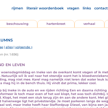
rijmen
literair woordenboek
vragen
links
contact
beschouwing
hartenkreet
verhaal
lumns
ge
|
alles
|
volgende >
 (nr. 1.656):
d en leven
s woensdagmiddag en Ineke van de overkant komt vragen of ik met
. Natuurlijk wil ik wel naar het strandje want het is bloedverzieke
ding, mag niet mee. Karel mag namelijk niet leren dat water leuk i
a mag hij in de bench thuis. Hij vindt dat prima, lekker cool.
ap bij Ineke in de auto en we rijden richting Een en daarna richting 
informeer ik toch maar even of het wel klopt, het was toch dichtbij. I
d. Klopt, het moet een stuk terug zijn én aan de andere kant. Met 
d halverwege ligt het privéstrandje. Je moet parkeren langs de we
aal wel, maar Ineke heeft haar Staffordpup Diesel, van bijna een jaa