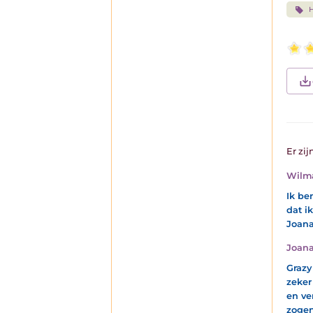
Er zij
Wilm
Ik be
dat i
Joana
Joana
Grazy
zeker
en ver
zogen