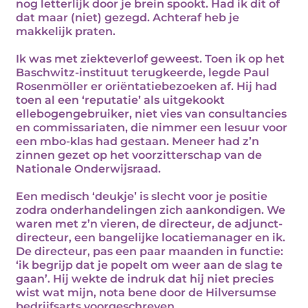
nog letterlijk door je brein spookt. Had ik dit of
dat maar (niet) gezegd. Achteraf heb je
makkelijk praten.
Ik was met ziekteverlof geweest. Toen ik op het
Baschwitz-instituut terugkeerde, legde Paul
Rosenmöller er oriëntatiebezoeken af. Hij had
toen al een ‘reputatie’ als uitgekookt
ellebogengebruiker, niet vies van consultancies
en commissariaten, die nimmer een lesuur voor
een mbo-klas had gestaan. Meneer had z’n
zinnen gezet op het voorzitterschap van de
Nationale Onderwijsraad.
Een medisch ‘deukje’ is slecht voor je positie
zodra onderhandelingen zich aankondigen. We
waren met z’n vieren, de directeur, de adjunct-
directeur, een bangelijke locatiemanager en ik.
De directeur, pas een paar maanden in functie:
‘ik begrijp dat je popelt om weer aan de slag te
gaan’. Hij wekte de indruk dat hij niet precies
wist wat mijn, nota bene door de Hilversumse
bedrijfsarts voorgeschreven,