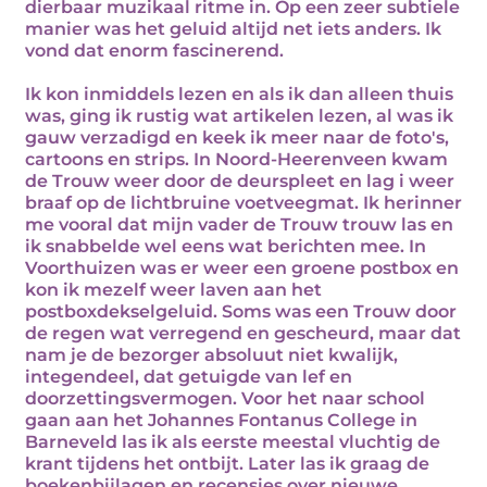
dierbaar muzikaal ritme in. Op een zeer subtiele
manier was het geluid altijd net iets anders. Ik
vond dat enorm fascinerend.
Ik kon inmiddels lezen en als ik dan alleen thuis
was, ging ik rustig wat artikelen lezen, al was ik
gauw verzadigd en keek ik meer naar de foto's,
cartoons en strips. In Noord-Heerenveen kwam
de Trouw weer door de deurspleet en lag i weer
braaf op de lichtbruine voetveegmat. Ik herinner
me vooral dat mijn vader de Trouw trouw las en
ik snabbelde wel eens wat berichten mee. In
Voorthuizen was er weer een groene postbox en
kon ik mezelf weer laven aan het
postboxdekselgeluid. Soms was een Trouw door
de regen wat verregend en gescheurd, maar dat
nam je de bezorger absoluut niet kwalijk,
integendeel, dat getuigde van lef en
doorzettingsvermogen. Voor het naar school
gaan aan het Johannes Fontanus College in
Barneveld las ik als eerste meestal vluchtig de
krant tijdens het ontbijt. Later las ik graag de
boekenbijlagen en recensies over nieuwe