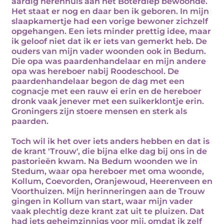
aardig herenhuis aan het Boterdiep bewoonde.
Het staat er nog en daar ben ik geboren. In mijn
slaapkamertje had een vorige bewoner zichzelf
opgehangen. Een iets minder prettig idee, maar
ik geloof niet dat ik er iets van gemerkt heb. De
ouders van mijn vader woonden ook in Bedum.
Die opa was paardenhandelaar en mijn andere
opa was hereboer nabij Roodeschool. De
paardenhandelaar begon de dag met een
cognacje met een rauw ei erin en de hereboer
dronk vaak jenever met een suikerklontje erin.
Groningers zijn stoere mensen en sterk als
paarden.
Toch wil ik het over iets anders hebben en dat is
de krant 'Trouw', die bijna elke dag bij ons in de
pastorieën kwam. Na Bedum woonden we in
Stedum, waar opa hereboer met oma woonde,
Kollum, Coevorden, Oranjewoud, Heerenveen en
Voorthuizen. Mijn herinneringen aan de Trouw
gingen in Kollum van start, waar mijn vader
vaak plechtig deze krant zat uit te pluizen. Dat
had iets geheimzinnigs voor mij, omdat ik zelf