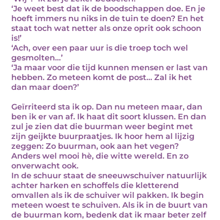
‘Je weet best dat ik de boodschappen doe. En je
hoeft immers nu niks in de tuin te doen? En het
staat toch wat netter als onze oprit ook schoon
is!’
‘Ach, over een paar uur is die troep toch wel
gesmolten…’
‘Ja maar voor die tijd kunnen mensen er last van
hebben. Zo meteen komt de post… Zal ik het
dan maar doen?’
Geïrriteerd sta ik op. Dan nu meteen maar, dan
ben ik er van af. Ik haat dit soort klussen. En dan
zul je zien dat die buurman weer begint met
zijn geijkte buurpraatjes. Ik hoor hem al lijzig
zeggen: Zo buurman, ook aan het vegen?
Anders wel mooi hè, die witte wereld. En zo
onverwacht ook.
In de schuur staat de sneeuwschuiver natuurlijk
achter harken en schoffels die kletterend
omvallen als ik de schuiver wil pakken. Ik begin
meteen woest te schuiven. Als ik in de buurt van
de buurman kom, bedenk dat ik maar beter zelf