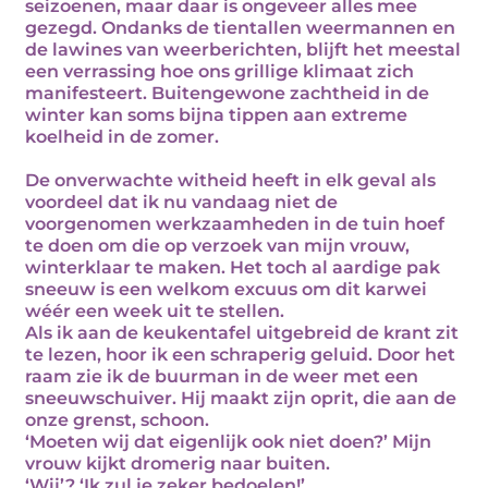
seizoenen, maar daar is ongeveer alles mee
gezegd. Ondanks de tientallen weermannen en
de lawines van weerberichten, blijft het meestal
een verrassing hoe ons grillige klimaat zich
manifesteert. Buitengewone zachtheid in de
winter kan soms bijna tippen aan extreme
koelheid in de zomer.
De onverwachte witheid heeft in elk geval als
voordeel dat ik nu vandaag niet de
voorgenomen werkzaamheden in de tuin hoef
te doen om die op verzoek van mijn vrouw,
winterklaar te maken. Het toch al aardige pak
sneeuw is een welkom excuus om dit karwei
wéér een week uit te stellen.
Als ik aan de keukentafel uitgebreid de krant zit
te lezen, hoor ik een schraperig geluid. Door het
raam zie ik de buurman in de weer met een
sneeuwschuiver. Hij maakt zijn oprit, die aan de
onze grenst, schoon.
‘Moeten wij dat eigenlijk ook niet doen?’ Mijn
vrouw kijkt dromerig naar buiten.
‘Wij’? ‘Ik zul je zeker bedoelen!’