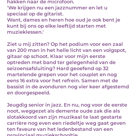
hakken naar de microfoon.
'We krijgen nu een jazznummer en let u
speciaal op de gitarist.
Want, dames en heren hoe oud je ook bent je
kunt bij ons op elke leeftijd starten met
muzieklessen.'
Ziet u mij zitten? Op het podium voor een zaal
van 200 man in het helle licht van een volgspot,
gitaar op schoot. Klaar voor mijn eerste
optreden met band ter gelegenheid van de
seizoensafsluiting? Hard geoefend op 32
martelende grepen voor het couplet en nog
eens 16 extra voor het refrein. Samen met de
bassist in de avonduren nog vier keer afgestemd
en doorgespeeld.
Jeugdig senior in jazz. En nu, nog voor de eerste
noot, weggezet als demente oude zak die als
slotakkoord van zijn muzikaal te laat gestarte
carrière nog even een riedeltje weg gaat geven
ten faveure van het ledenbestand van een
provinciaal muziekschooltje.