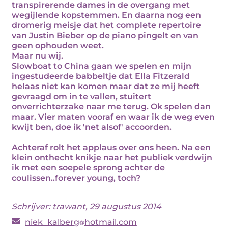
transpirerende dames in de overgang met
wegijlende kopstemmen. En daarna nog een
dromerig meisje dat het complete repertoire
van Justin Bieber op de piano pingelt en van
geen ophouden weet.
Maar nu wij.
Slowboat to China gaan we spelen en mijn
ingestudeerde babbeltje dat Ella Fitzerald
helaas niet kan komen maar dat ze mij heeft
gevraagd om in te vallen, stuitert
onverrichterzake naar me terug. Ok spelen dan
maar. Vier maten vooraf en waar ik de weg even
kwijt ben, doe ik 'net alsof' accoorden.
Achteraf rolt het applaus over ons heen. Na een
klein onthecht knikje naar het publiek verdwijn
ik met een soepele sprong achter de
coulissen..forever young, toch?
Schrijver:
trawant
, 29 augustus 2014
niek_kalberg
hotmail.com