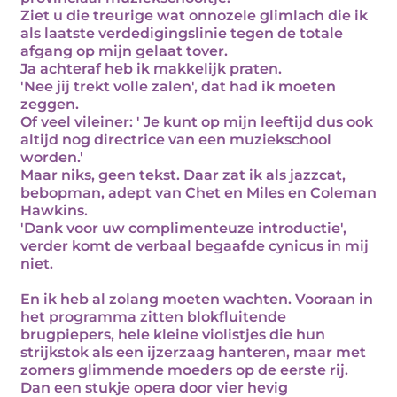
Ziet u die treurige wat onnozele glimlach die ik
als laatste verdedigingslinie tegen de totale
afgang op mijn gelaat tover.
Ja achteraf heb ik makkelijk praten.
'Nee jij trekt volle zalen', dat had ik moeten
zeggen.
Of veel vileiner: ' Je kunt op mijn leeftijd dus ook
altijd nog directrice van een muziekschool
worden.'
Maar niks, geen tekst. Daar zat ik als jazzcat,
bebopman, adept van Chet en Miles en Coleman
Hawkins.
'Dank voor uw complimenteuze introductie',
verder komt de verbaal begaafde cynicus in mij
niet.
En ik heb al zolang moeten wachten. Vooraan in
het programma zitten blokfluitende
brugpiepers, hele kleine violistjes die hun
strijkstok als een ijzerzaag hanteren, maar met
zomers glimmende moeders op de eerste rij.
Dan een stukje opera door vier hevig