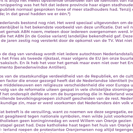
ht is altijd het meest opvallende onderdeel van de identiteit van 
rsnippering was het feit dat iedere provincie haar eigen stadhoud
publiek normaal gesproken twee of meer stadhouders had. Tenzij 
de; in dat geval hadden we er één.*)
ederlands bestond nog niet. Het werd speciaal uitgevonden om de
atenbijbel is het bekendste voorbeeld van deze unificatie. Dat wil n
het gemak ABN noem, meteen door iedereen overgenomen werd. In 
 die het ABN (in de Gooise variant) landelijke bekendheid gaf. Deze
 de jaren zestig nog versterkt door de opkomst van de TV. Wat nie
p de dag van vandaag wordt niet iedere autochtoon Nederlandstali
n het Fries als tweede rijkstaal, maar volgens de EU (en onze buur
saksisch. En ik heb het voor het gemak maar even niet over het En
mento (benedenwindse Antillen).
os van de staatskundige verdeeldheid van de Republiek, en de cultu
en factor die ervoor gezorgd heeft dat de Nederlandse identiteit (n
te middeleeuwen een religieuze verscheidenheid die voor Europa un
evolg van de reformatie uiteen gespat in vele christelijke stromin
f het onderspit delfde en om de burgeroorlog die in Nederland w
hillende bevolkingsgroepen zichzelf gescheiden van de rest. Neder
skundige zin, maar er werd voorkomen dat Nederlanders één volk 
at betreft is de verzuiling, want zo noemen we deze segregatie, ee
t geagiteerd tegen nationale symbolen, men wilde juist voorkomen
tholieken geen koninginnedag en werd Willem van Oranje gezien a
stapel gezet had. Deze katholieke haat tegen het huis van Oranje bl
- Ierland roepen de protestantse Oranjemarsen nog altijd tegenge