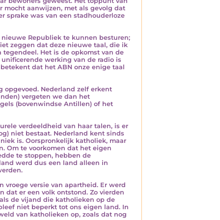
haar bewoners geweest. Het toppunt van
er mocht aanwijzen, met als gevolg dat
er sprake was van een stadhouderloze
 nieuwe Republiek te kunnen besturen;
iet zeggen dat deze nieuwe taal, die ik
tegendeel. Het is de opkomst van de
 unificerende werking van de radio is
t betekent dat het ABN onze enige taal
g opgevoed. Nederland zelf erkent
landen) vergeten we dan het
gels (bovenwindse Antillen) of het
rele verdeeldheid van haar talen, is er
og) niet bestaat. Nederland kent sinds
iek is. Oorspronkelijk katholiek, maar
gen. Om te voorkomen dat het eigen
oedde te stoppen, hebben de
land werd dus een land alleen in
werden.
n vroege versie van apartheid. Er werd
 dat er een volk ontstond. Zo vierden
ls de vijand die katholieken op de
eef niet beperkt tot ons eigen land. In
weld van katholieken op, zoals dat nog