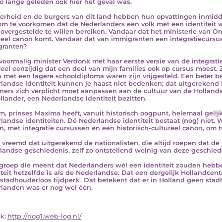
zo lange geleden ook hier het geval was.
erheid en de burgers van dit land hebben hun opvattingen inmidd
om te voorkomen dat de Nederlanders een volk met een identiteit 
overgestelde te willen bereiken. Vandaar dat het ministerie van On
reel canon komt. Vandaar dat van immigranten een integratiecursus
ranten?
voormalig minister Verdonk met haar eerste versie van de integrat
reel eenzijdig dat een deel van mijn families ook op cursus moest. Zi
n met een lagere schooldiploma waren zijn vrijgesteld. Een beter b
landse identiteit kunnen je haast niet bedenken; dat uitgerekend h
ers zich verplicht moet aanpassen aan de cultuur van de Hollandse 
llander, een Nederlandse identiteit bezitten.
m, prinses Maxima heeft, vanuit historisch oogpunt, helemaal gelij
landse identiteiten. Dé Nederlandse identiteit bestaat (nog) niet.
, met integratie cursussen en een historisch-cultureel canon, om 
s vreemd dat uitgerekend de nationalisten, die altijd roepen dat d
landse geschiedenis, zelf zo ontstellend weinig van deze geschied
 groep die meent dat Nederlanders wél een identiteit zouden hebb
iteit hetzelfde is als de Nederlandse. Dat een dergelijk Hollandcentr
'stadhouderloos tijdperk'. Dat betekent dat er in Holland geen sta
landen was er nog wel één.
ok:
http://nog1.web-log.nl/