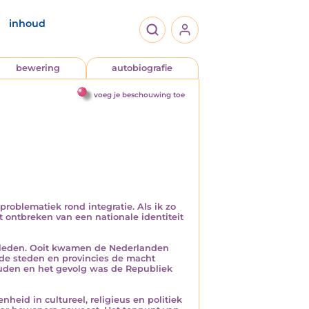
inhoud
bewering
autobiografie
voeg je beschouwing toe
roblematiek rond integratie. Als ik zo
t ontbreken van een nationale identiteit
verleden. Ooit kwamen de Nederlanden
de steden en provincies de macht
uden en het gevolg was de Republiek
eid in cultureel, religieus en politiek