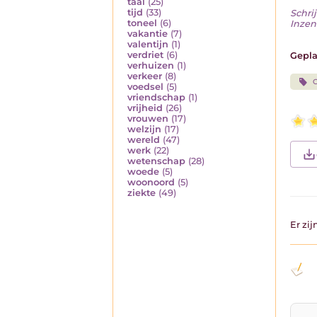
taal
(25)
tijd
(33)
Schrij
toneel
(6)
Inzen
vakantie
(7)
valentijn
(1)
verdriet
(6)
Gepla
verhuizen
(1)
verkeer
(8)
G
voedsel
(5)
vriendschap
(1)
vrijheid
(26)
vrouwen
(17)
welzijn
(17)
wereld
(47)
werk
(22)
wetenschap
(28)
woede
(5)
woonoord
(5)
ziekte
(49)
Er zi