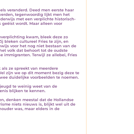
els veranderd. Deed men eerste haar
werden, tegenwoordig lijkt men het
derwijs met een verplichte historisch-
 geëist wordt. Maar alleen voor
ieverplichting kwam, bleek deze zo
j bleken cultureel Fries te zijn, en
ewijs voor het nog niet bestaan van de
et volk dat behoort tot de oudste
immigranten. Terwijl ze allebei, Fries
k als ze spreekt van meerdere
 Wel zijn we op dit moment bezig deze te
twee duidelijke voorbeelden te noemen.
e jeugd te weinig weet van de
enis blijken te kennen.
en, denken meestal dat de Hollandse
isme niets nieuws is, blijkt wel uit de
dhouder was, maar elders in de