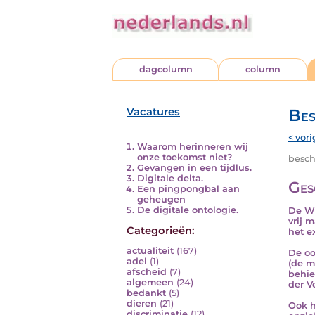
dagcolumn
column
Vacatures
Bes
< vori
Waarom herinneren wij
onze toekomst niet?
besch
Gevangen in een tijdlus.
Digitale delta.
Ges
Een pingpongbal aan
geheugen
De digitale ontologie.
De WR
vrij 
Categorieën:
het e
actualiteit
(167)
De oo
adel
(1)
(de m
afscheid
(7)
behie
algemeen
(24)
der V
bedankt
(5)
dieren
(21)
Ook h
discriminatie
(12)