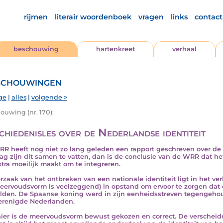
rijmen
literair woordenboek
vragen
links
contact
beschouwing
hartenkreet
verhaal
chouwingen
ge
|
alles
|
volgende >
ouwing (nr. 170):
chiedenisles over de Nederlandse identiteit
R heeft nog niet zo lang geleden een rapport geschreven over de p
mag zijn dit samen te vatten, dan is de conclusie van de WRR dat he
xtra moeilijk maakt om te integreren.
rzaak van het ontbreken van een nationale identiteit ligt in het 
eervoudsvorm is veelzeggend) in opstand om ervoor te zorgen dat 
lden. De Spaanse koning werd in zijn eenheidsstreven tegengeho
erenigde Nederlanden.
ier is de meervoudsvorm bewust gekozen en correct. De verscheidenh