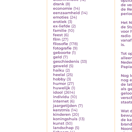
opzic
drank
(8)
de ve
economie
(14)
de Re
eenzaamheid
(14)
perio
emoties
(24)
erotiek
(3)
Het N
ex-liefde
(2)
de St
familie
(10)
voor 
feest
(6)
radio
film
(27)
vanaf
filosofie
(178)
is.
fotografie
(9)
geboorte
(1)
Tot o
geld
(7)
allee
geschiedenis
(33)
Neder
geweld
(5)
Papia
haiku
(2)
heelal
(25)
Nog l
hobby
(3)
nog e
humor
(27)
de la
huwelijk
(1)
als g
idool
(2614)
geloo
individu
(10)
versc
internet
(6)
staat
jaargetijden
(7)
kerstmis
(14)
Wat d
kinderen
(20)
bewus
koningshuis
(13)
de ka
kunst
(50)
brand
landschap
(5)
Noord