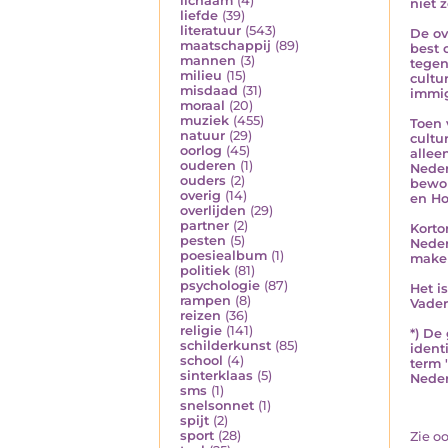
lichaam
(4)
niet 
liefde
(39)
literatuur
(543)
De ov
maatschappij
(89)
best 
mannen
(3)
tegen
milieu
(15)
cultu
misdaad
(31)
immig
moraal
(20)
muziek
(455)
Toen 
natuur
(29)
cultu
oorlog
(45)
allee
ouderen
(1)
Neder
ouders
(2)
bewon
overig
(14)
en Ho
overlijden
(29)
partner
(2)
Korto
pesten
(5)
Neder
poesiealbum
(1)
maken
politiek
(81)
psychologie
(87)
Het i
rampen
(8)
Vader
reizen
(36)
religie
(141)
*) De
schilderkunst
(85)
ident
school
(4)
term 
sinterklaas
(5)
Neder
sms
(1)
snelsonnet
(1)
spijt
(2)
sport
(28)
Zie o