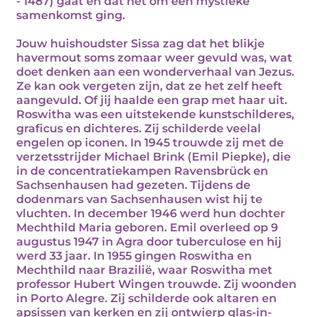
- 1487) gaat en dat het om een mystieke
samenkomst ging.
Jouw huishoudster Sissa zag dat het blikje
havermout soms zomaar weer gevuld was, wat
doet denken aan een wonderverhaal van Jezus.
Ze kan ook vergeten zijn, dat ze het zelf heeft
aangevuld. Of jij haalde een grap met haar uit.
Roswitha was een uitstekende kunstschilderes,
graficus en dichteres. Zij schilderde veelal
engelen op iconen. In 1945 trouwde zij met de
verzetsstrijder Michael Brink (Emil Piepke), die
in de concentratiekampen Ravensbrück en
Sachsenhausen had gezeten. Tijdens de
dodenmars van Sachsenhausen wist hij te
vluchten. In december 1946 werd hun dochter
Mechthild Maria geboren. Emil overleed op 9
augustus 1947 in Agra door tuberculose en hij
werd 33 jaar. In 1955 gingen Roswitha en
Mechthild naar Brazilië, waar Roswitha met
professor Hubert Wingen trouwde. Zij woonden
in Porto Alegre. Zij schilderde ook altaren en
apsissen van kerken en zij ontwierp glas-in-