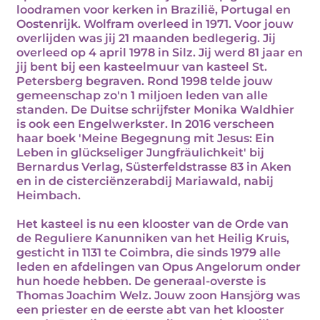
loodramen voor kerken in Brazilië, Portugal en
Oostenrijk. Wolfram overleed in 1971. Voor jouw
overlijden was jij 21 maanden bedlegerig. Jij
overleed op 4 april 1978 in Silz. Jij werd 81 jaar en
jij bent bij een kasteelmuur van kasteel St.
Petersberg begraven. Rond 1998 telde jouw
gemeenschap zo'n 1 miljoen leden van alle
standen. De Duitse schrijfster Monika Waldhier
is ook een Engelwerkster. In 2016 verscheen
haar boek 'Meine Begegnung mit Jesus: Ein
Leben in glückseliger Jungfräulichkeit' bij
Bernardus Verlag, Süsterfeldstrasse 83 in Aken
en in de cisterciënzerabdij Mariawald, nabij
Heimbach.
Het kasteel is nu een klooster van de Orde van
de Reguliere Kanunniken van het Heilig Kruis,
gesticht in 1131 te Coimbra, die sinds 1979 alle
leden en afdelingen van Opus Angelorum onder
hun hoede hebben. De generaal-overste is
Thomas Joachim Welz. Jouw zoon Hansjörg was
een priester en de eerste abt van het klooster