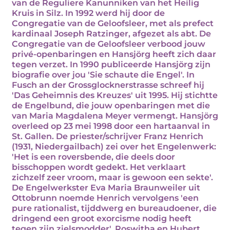
van de Reguliere Kanunniken van het Heilig
Kruis in Silz. In 1992 werd hij door de
Congregatie van de Geloofsleer, met als prefect
kardinaal Joseph Ratzinger, afgezet als abt. De
Congregatie van de Geloofsleer verbood jouw
privé-openbaringen en Hansjörg heeft zich daar
tegen verzet. In 1990 publiceerde Hansjörg zijn
biografie over jou 'Sie schaute die Engel'. In
Fusch an der Grossglocknerstrasse schreef hij
'Das Geheimnis des Kreuzes' uit 1995. Hij stichtte
de Engelbund, die jouw openbaringen met die
van Maria Magdalena Meyer vermengt. Hansjörg
overleed op 23 mei 1998 door een hartaanval in
St. Gallen. De priester/schrijver Franz Henrich
(1931, Niedergailbach) zei over het Engelenwerk:
'Het is een roversbende, die deels door
bisschoppen wordt gedekt. Het verklaart
zichzelf zeer vroom, maar is gewoon een sekte'.
De Engelwerkster Eva Maria Braunweiler uit
Ottobrunn noemde Henrich vervolgens 'een
pure rationalist, tijddwerg en bureaudoener, die
dringend een groot exorcisme nodig heeft
tegen zijn zielsmodder'. Roswitha en Hubert