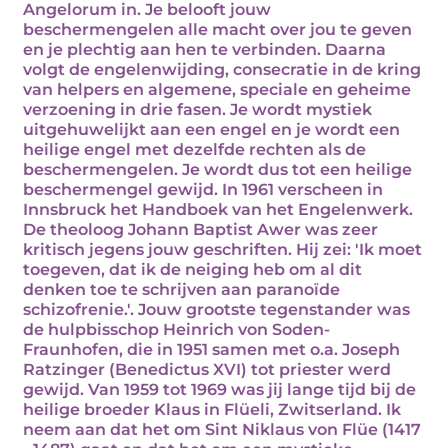
Angelorum in. Je belooft jouw
beschermengelen alle macht over jou te geven
en je plechtig aan hen te verbinden. Daarna
volgt de engelenwijding, consecratie in de kring
van helpers en algemene, speciale en geheime
verzoening in drie fasen. Je wordt mystiek
uitgehuwelijkt aan een engel en je wordt een
heilige engel met dezelfde rechten als de
beschermengelen. Je wordt dus tot een heilige
beschermengel gewijd. In 1961 verscheen in
Innsbruck het Handboek van het Engelenwerk.
De theoloog Johann Baptist Awer was zeer
kritisch jegens jouw geschriften. Hij zei: 'Ik moet
toegeven, dat ik de neiging heb om al dit
denken toe te schrijven aan paranoïde
schizofrenie.'. Jouw grootste tegenstander was
de hulpbisschop Heinrich von Soden-
Fraunhofen, die in 1951 samen met o.a. Joseph
Ratzinger (Benedictus XVI) tot priester werd
gewijd. Van 1959 tot 1969 was jij lange tijd bij de
heilige broeder Klaus in Flüeli, Zwitserland. Ik
neem aan dat het om Sint Niklaus von Flüe (1417