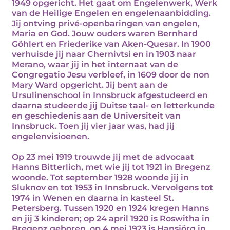
1949 opgericht. Het gaat om Engelenwerk, Werk
van de Heilige Engelen en engelenaanbidding.
Jij ontving privé-openbaringen van engelen,
Maria en God. Jouw ouders waren Bernhard
Göhlert en Friederike van Aken-Quesar. In 1900
verhuisde jij naar Chernivtsi en in 1903 naar
Merano, waar jij in het internaat van de
Congregatio Jesu verbleef, in 1609 door de non
Mary Ward opgericht. Jij bent aan de
Ursulinenschool in Innsbruck afgestudeerd en
daarna studeerde jij Duitse taal- en letterkunde
en geschiedenis aan de Universiteit van
Innsbruck. Toen jij vier jaar was, had jij
engelenvisioenen.
Op 23 mei 1919 trouwde jij met de advocaat
Hanns Bitterlich, met wie jij tot 1921 in Bregenz
woonde. Tot september 1928 woonde jij in
Sluknov en tot 1953 in Innsbruck. Vervolgens tot
1974 in Wenen en daarna in kasteel St.
Petersberg. Tussen 1920 en 1924 kregen Hanns
en jij 3 kinderen; op 24 april 1920 is Roswitha in
Bregenz geboren, op 4 mei 1923 is Hansjörg in