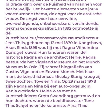
bijdrage ging over de kuisheid van mannen voor
het huwelijk. Het bevatte elementen van jouw
voortdurende thema, de angst voor de erotische
vrouw. De angst voor haar oerwilde,
overweldigende, onbeheersbare, verslindende,
gekmakende seksualiteit. In 1892 ontmoette jij
de
kunsthistoricus/conservator/museumdirecteur
Jens Thiis, geboren op 12 mei 1870 in Kongshavn,
Aker. Sinds 1895 was hij met Ragna Vilhelmine
Dons getrouwd. Hun kinderen waren de
historica Ragna en de architect Helge. Ragna
bestuurde het Vigeland Museum en het Munch
Museum in Oslo. Zij schreef biografieën van
Gustav Vigeland en Edvard Munch. Met haar
man, de kunsthistoricus Micolay Stang kreeg zij
twee dochter, Tove en Nina. Op 29 maart 1978
zijn Ragna en Nina bij een auto-ongeluk in
Kenia overleden. Helde was met de
kunstschilderes Greta Swendborg getrouwd en
hun dochters waren de beeldhouwster Tone
Thiis Schjetne en de keramiste Aina Thiis