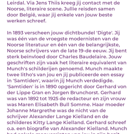
Leirdal. Via Jens Thiis kreeg jij contact met de
Noorse, literaire scene. Jullie reisden samen
door België, waar jij enkele van jouw beste
werken schreef.
In 1893 verscheen jouw dichtbundel 'Digte'. Jij
was één van de vroegste modernisten van de
Noorse literatuur en één van de belangrijkste,
Noorse schrijvers van de late 19-de eeuw. Jij bent
sterk beïnvloed door Charles Baudelaire. Jouw
geschriften zijn vaak het literaire equivalent van
Munch's schilderijen genoemd. Munch maakte
twee litho's van jou en jij publiceerde een essay
in 'Samtiden', waarin jij Munch verdedigde.
'Samtiden' is in 1890 opgericht door Gerhard von
der Lippe Gran en Jorgen Brunchorst. Gerhard
was van 1892 tot 1925 de redacteur en zijn vrouw
was Maren Elisabeth Bull Somme. Haar moeder
Johanne Margrethe was de nicht van de
schrijver Alexander Lange Kielland en de
schilderes Kitty Lange Kielland. Gerhard schreef
o.a. een biografie van Alexander Kielland. Munch