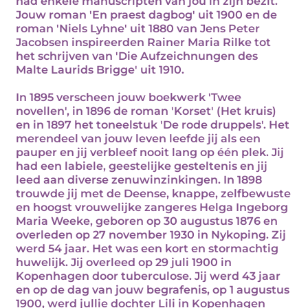
had enkele manuscripten van jou in zijn bezit.
Jouw roman 'En praest dagbog' uit 1900 en de
roman 'Niels Lyhne' uit 1880 van Jens Peter
Jacobsen inspireerden Rainer Maria Rilke tot
het schrijven van 'Die Aufzeichnungen des
Malte Laurids Brigge' uit 1910.
In 1895 verscheen jouw boekwerk 'Twee
novellen', in 1896 de roman 'Korset' (Het kruis)
en in 1897 het toneelstuk 'De rode druppels'. Het
merendeel van jouw leven leefde jij als een
pauper en jij verbleef nooit lang op één plek. Jij
had een labiele, geestelijke gesteltenis en jij
leed aan diverse zenuwinzinkingen. In 1898
trouwde jij met de Deense, knappe, zelfbewuste
en hoogst vrouwelijke zangeres Helga Ingeborg
Maria Weeke, geboren op 30 augustus 1876 en
overleden op 27 november 1930 in Nykoping. Zij
werd 54 jaar. Het was een kort en stormachtig
huwelijk. Jij overleed op 29 juli 1900 in
Kopenhagen door tuberculose. Jij werd 43 jaar
en op de dag van jouw begrafenis, op 1 augustus
1900, werd jullie dochter Lili in Kopenhagen