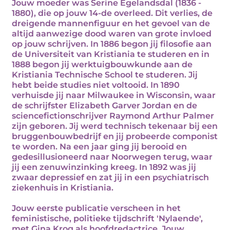
Jouw moeder was Serine Egelandsdal (1836 -
1880), die op jouw 14-de overleed. Dit verlies, de
dreigende mannenfiguur en het gevoel van de
altijd aanwezige dood waren van grote invloed
op jouw schrijven. In 1886 begon jij filosofie aan
de Universiteit van Kristiania te studeren en in
1888 begon jij werktuigbouwkunde aan de
Kristiania Technische School te studeren. Jij
hebt beide studies niet voltooid. In 1890
verhuisde jij naar Milwaukee in Wisconsin, waar
de schrijfster Elizabeth Garver Jordan en de
sciencefictionschrijver Raymond Arthur Palmer
zijn geboren. Jij werd technisch tekenaar bij een
bruggenbouwbedrijf en jij probeerde componist
te worden. Na een jaar ging jij berooid en
gedesillusioneerd naar Noorwegen terug, waar
jij een zenuwinzinking kreeg. In 1892 was jij
zwaar depressief en zat jij in een psychiatrisch
ziekenhuis in Kristiania.
Jouw eerste publicatie verscheen in het
feministische, politieke tijdschrift 'Nylaende',
met Gina Krog als hoofdredactrice. Jouw