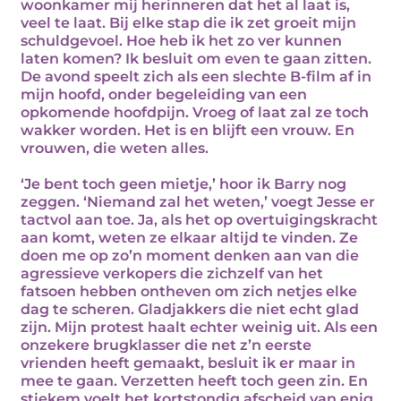
woonkamer mij herinneren dat het al laat is,
veel te laat. Bij elke stap die ik zet groeit mijn
schuldgevoel. Hoe heb ik het zo ver kunnen
laten komen? Ik besluit om even te gaan zitten.
De avond speelt zich als een slechte B-film af in
mijn hoofd, onder begeleiding van een
opkomende hoofdpijn. Vroeg of laat zal ze toch
wakker worden. Het is en blijft een vrouw. En
vrouwen, die weten alles.
‘Je bent toch geen mietje,’ hoor ik Barry nog
zeggen. ‘Niemand zal het weten,’ voegt Jesse er
tactvol aan toe. Ja, als het op overtuigingskracht
aan komt, weten ze elkaar altijd te vinden. Ze
doen me op zo’n moment denken aan van die
agressieve verkopers die zichzelf van het
fatsoen hebben ontheven om zich netjes elke
dag te scheren. Gladjakkers die niet echt glad
zijn. Mijn protest haalt echter weinig uit. Als een
onzekere brugklasser die net z’n eerste
vrienden heeft gemaakt, besluit ik er maar in
mee te gaan. Verzetten heeft toch geen zin. En
stiekem voelt het kortstondig afscheid van enig