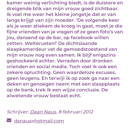
kamer weinig verlichting biedt, is de duistere en
dreigende blik van mijn vrouw goed zichtbaar.
Ik voel me weer het kleine jongetje dat er van
langs krijgt van zijn moeder. ‘De volgende keer
als je weer stiekem de kroeg in gaat, moet je die
fijne vrienden van je vragen of ze geen foto’s van
jou, dansend op de bar, op facebook willen
zetten. Welterusten!’ De dichtslaande
slaapkamerdeur vat de gemoedstoestand van
mijn vrouw nog even samen. Ik blijf enigszins
geshockeerd achter. Verraden door dronken
vrienden en social media. Toch voel ik ook een
zekere opluchting. Geen waardeloze excuses,
geen leugens. En terwijl ik op zoek ga naar een
deken en genoegen neem met een slaapplaats
op de bank, trek ik een wijze conclusie. De
alwetende vrouw bestaat echt.
Schrijver:
Daan Naus
, 8 februari 2012
dsnaus
hotmail.com