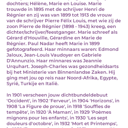
dochters; Hélène, Marie en Louise. Marie
trouwde in 1895 met de schrijver Henri de
Régnier en zij was van 1899 tot 1913 de vrouw
van de schrijver Pierre Félix Louis, met wie zij de
zoon Pierre de Régnier (1898 - 1943) kreeg, een
dichter/schrijver/feestganger. Marie schreef als
Gérard d'Houville, Gérardine en Marie de
Régnier. Paul Nadar heeft Marie in 1899
gefotografeerd. Haar minnaars waren: Edmond
Jaloux, Jean-Louis Vaudoyer en Gabriele
D'Annunzio. Haar minnares was Jeannie
Urquhart. Joseph-Charles was gezondheidsarts
bij het Ministerie van Binnenlandse Zaken. Hij
ging met jou op reis naar Noord-Afrika, Egypte,
Syrië, Turkije en Italië.
In 1901 verscheen jouw dichtbundeldebuut
'Occident', in 1902 'Ferveur', in 1904 'Horizons', in
1908 'La Figure de proue', in 1918 'Souffles de
tempête', in 1920 'À Maman', in 1929 'Poèmes
mignons pour les enfants', in 1930 'Les sept
douleurs d'octobre', in 1932 'Mort et Printemps',