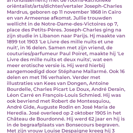
arrondissement) met de rooms-katholieke
oriëntalist/arts/dichter/vertaler Joseph-Charles
Mardrus, geboren op 11 november 1868 in Caïro
en van Armeense afkomst. Jullie trouwden
wellicht in de Notre-Dame-des-Victoires op 7,
place des Petits-Pères. Joseph-Charles ging na
zijn studie in Libanon naar Parijs. Hj maakte van
1899 tot 1903 'Le Livre des mille nuits et une
nuit', in 16 delen. Samen met zijn vriend, de
couturies/parfumeur Paul Poiret, maakte hij 'Le
Livre des mille nuits et deux nuits', wat een
meer erotische versie is. Hij werd hierbij
aangemoedigd door Stéphane Mallarmé. Ook 16
delen en met 116 verhalen. Verder met
illustraties van Kees van Dongen, Antoine
Bourdelle, Charles Picart Le Doux, André Derain,
Léon Carré en François-Louis Schmied. Hij was
ook bevriend met Robert de Montesquiou,
André Gide, Auguste Rodin en José Maria de
Heredia. José overleed op 2 oktober 1905 in het
Château de Bourdonné. Hij werd 62 jaar en hij is
in de begraafplaats van Bonsecours begraven.
Met zijn vrouw Louise Despaigne kreeg hij 3