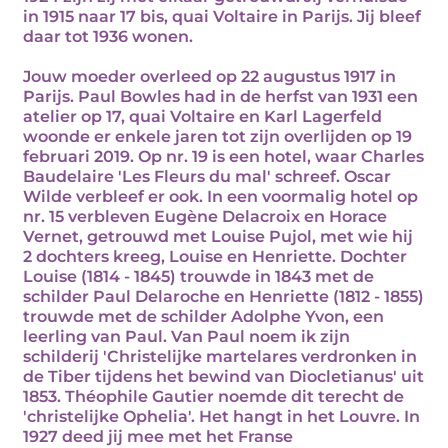
in 1915 naar 17 bis, quai Voltaire in Parijs. Jij bleef
daar tot 1936 wonen.
Jouw moeder overleed op 22 augustus 1917 in
Parijs. Paul Bowles had in de herfst van 1931 een
atelier op 17, quai Voltaire en Karl Lagerfeld
woonde er enkele jaren tot zijn overlijden op 19
februari 2019. Op nr. 19 is een hotel, waar Charles
Baudelaire 'Les Fleurs du mal' schreef. Oscar
Wilde verbleef er ook. In een voormalig hotel op
nr. 15 verbleven Eugène Delacroix en Horace
Vernet, getrouwd met Louise Pujol, met wie hij
2 dochters kreeg, Louise en Henriette. Dochter
Louise (1814 - 1845) trouwde in 1843 met de
schilder Paul Delaroche en Henriette (1812 - 1855)
trouwde met de schilder Adolphe Yvon, een
leerling van Paul. Van Paul noem ik zijn
schilderij 'Christelijke martelares verdronken in
de Tiber tijdens het bewind van Diocletianus' uit
1853. Théophile Gautier noemde dit terecht de
'christelijke Ophelia'. Het hangt in het Louvre. In
1927 deed jij mee met het Franse