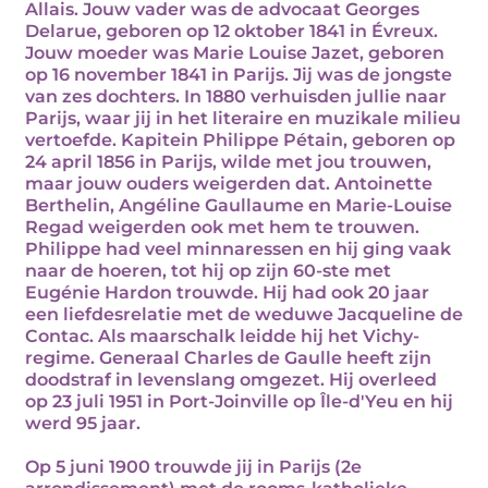
Allais. Jouw vader was de advocaat Georges
Delarue, geboren op 12 oktober 1841 in Évreux.
Jouw moeder was Marie Louise Jazet, geboren
op 16 november 1841 in Parijs. Jij was de jongste
van zes dochters. In 1880 verhuisden jullie naar
Parijs, waar jij in het literaire en muzikale milieu
vertoefde. Kapitein Philippe Pétain, geboren op
24 april 1856 in Parijs, wilde met jou trouwen,
maar jouw ouders weigerden dat. Antoinette
Berthelin, Angéline Gaullaume en Marie-Louise
Regad weigerden ook met hem te trouwen.
Philippe had veel minnaressen en hij ging vaak
naar de hoeren, tot hij op zijn 60-ste met
Eugénie Hardon trouwde. Hij had ook 20 jaar
een liefdesrelatie met de weduwe Jacqueline de
Contac. Als maarschalk leidde hij het Vichy-
regime. Generaal Charles de Gaulle heeft zijn
doodstraf in levenslang omgezet. Hij overleed
op 23 juli 1951 in Port-Joinville op Île-d'Yeu en hij
werd 95 jaar.
Op 5 juni 1900 trouwde jij in Parijs (2e