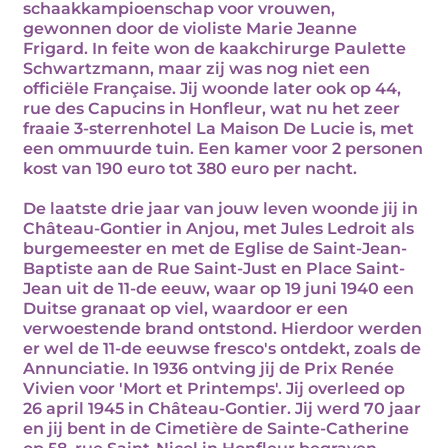
schaakkampioenschap voor vrouwen,
gewonnen door de violiste Marie Jeanne
Frigard. In feite won de kaakchirurge Paulette
Schwartzmann, maar zij was nog niet een
officiële Française. Jij woonde later ook op 44,
rue des Capucins in Honfleur, wat nu het zeer
fraaie 3-sterrenhotel La Maison De Lucie is, met
een ommuurde tuin. Een kamer voor 2 personen
kost van 190 euro tot 380 euro per nacht.
De laatste drie jaar van jouw leven woonde jij in
Château-Gontier in Anjou, met Jules Ledroit als
burgemeester en met de Eglise de Saint-Jean-
Baptiste aan de Rue Saint-Just en Place Saint-
Jean uit de 11-de eeuw, waar op 19 juni 1940 een
Duitse granaat op viel, waardoor er een
verwoestende brand ontstond. Hierdoor werden
er wel de 11-de eeuwse fresco's ontdekt, zoals de
Annunciatie. In 1936 ontving jij de Prix Renée
Vivien voor 'Mort et Printemps'. Jij overleed op
26 april 1945 in Château-Gontier. Jij werd 70 jaar
en jij bent in de Cimetière de Sainte-Catherine