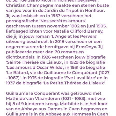
op 58, rue Saint-Nicol in Honfleur begraven.
Christian Champagne maakte een stenen buste
van jou voor in de Jardin du Tripot in Honfleur.
Jij was lesbisch en in 1957 verscheen het
pornografische 'Nos secrètes amours',
geschreven tussen november 1902 en juni 1905,
liefdesgedichten voor Natalie Clifford Barney,
die jij in jouw roman 'L'Ange et les Pervers'
uitvoerig beschreef. In 2018 verscheen er een
ongecensureerde heruitgave bij ErosOnyx. Jij
publiceerde meer dan 70 romans en
dichtbundels. In 1926 verscheen jouw biografie
'Sainte Thérèse de Lisieux', in 1929 de biografie
'Les amours d'Oscar Wilde', in 1931 de biografie
'Le Bâtard, vie de Guillaume le Conquérant (1027
- 1087)', in 1935 de biografie 'Eve Lavallière' en in
1937 de biografie 'La Petite Thérèse de Lisieux'.
Guillaume le Conquérant was getrouwd met
Mathilde van Vlaanderen (1031 - 1083), met wie
hij 8 of 9 kinderen kreeg. Mathilde is in het koor
van de Abbaye aux Dames in Caen begraven en
Guillaume is in de Abbaye aux Hommes in Caen