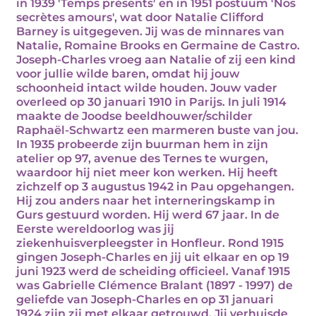
in 1939 'Temps présents' en in 1951 postuum 'Nos
secrètes amours', wat door Natalie Clifford
Barney is uitgegeven. Jij was de minnares van
Natalie, Romaine Brooks en Germaine de Castro.
Joseph-Charles vroeg aan Natalie of zij een kind
voor jullie wilde baren, omdat hij jouw
schoonheid intact wilde houden. Jouw vader
overleed op 30 januari 1910 in Parijs. In juli 1914
maakte de Joodse beeldhouwer/schilder
Raphaël-Schwartz een marmeren buste van jou.
In 1935 probeerde zijn buurman hem in zijn
atelier op 97, avenue des Ternes te wurgen,
waardoor hij niet meer kon werken. Hij heeft
zichzelf op 3 augustus 1942 in Pau opgehangen.
Hij zou anders naar het interneringskamp in
Gurs gestuurd worden. Hij werd 67 jaar. In de
Eerste wereldoorlog was jij
ziekenhuisverpleegster in Honfleur. Rond 1915
gingen Joseph-Charles en jij uit elkaar en op 19
juni 1923 werd de scheiding officieel. Vanaf 1915
was Gabrielle Clémence Bralant (1897 - 1997) de
geliefde van Joseph-Charles en op 31 januari
1924 zijn zij met elkaar getrouwd. Jij verhuisde