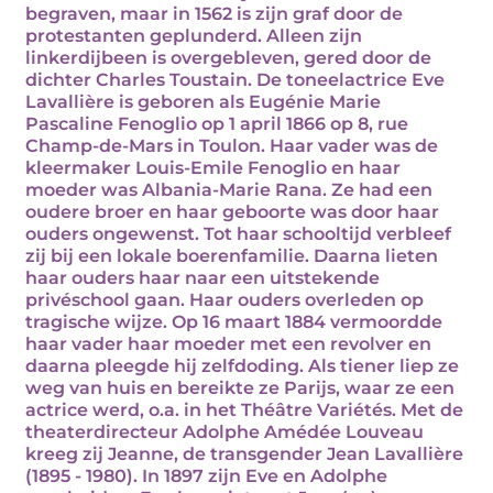
begraven, maar in 1562 is zijn graf door de
protestanten geplunderd. Alleen zijn
linkerdijbeen is overgebleven, gered door de
dichter Charles Toustain. De toneelactrice Eve
Lavallière is geboren als Eugénie Marie
Pascaline Fenoglio op 1 april 1866 op 8, rue
Champ-de-Mars in Toulon. Haar vader was de
kleermaker Louis-Emile Fenoglio en haar
moeder was Albania-Marie Rana. Ze had een
oudere broer en haar geboorte was door haar
ouders ongewenst. Tot haar schooltijd verbleef
zij bij een lokale boerenfamilie. Daarna lieten
haar ouders haar naar een uitstekende
privéschool gaan. Haar ouders overleden op
tragische wijze. Op 16 maart 1884 vermoordde
haar vader haar moeder met een revolver en
daarna pleegde hij zelfdoding. Als tiener liep ze
weg van huis en bereikte ze Parijs, waar ze een
actrice werd, o.a. in het Théâtre Variétés. Met de
theaterdirecteur Adolphe Amédée Louveau
kreeg zij Jeanne, de transgender Jean Lavallière
(1895 - 1980). In 1897 zijn Eve en Adolphe