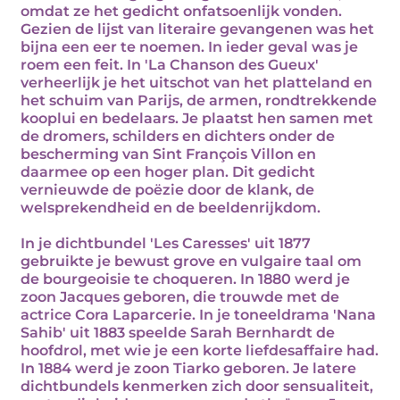
omdat ze het gedicht onfatsoenlijk vonden.
Gezien de lijst van literaire gevangenen was het
bijna een eer te noemen. In ieder geval was je
roem een feit. In 'La Chanson des Gueux'
verheerlijk je het uitschot van het platteland en
het schuim van Parijs, de armen, rondtrekkende
kooplui en bedelaars. Je plaatst hen samen met
de dromers, schilders en dichters onder de
bescherming van Sint François Villon en
daarmee op een hoger plan. Dit gedicht
vernieuwde de poëzie door de klank, de
welsprekendheid en de beeldenrijkdom.
In je dichtbundel 'Les Caresses' uit 1877
gebruikte je bewust grove en vulgaire taal om
de bourgeoisie te choqueren. In 1880 werd je
zoon Jacques geboren, die trouwde met de
actrice Cora Laparcerie. In je toneeldrama 'Nana
Sahib' uit 1883 speelde Sarah Bernhardt de
hoofdrol, met wie je een korte liefdesaffaire had.
In 1884 werd je zoon Tiarko geboren. Je latere
dichtbundels kenmerken zich door sensualiteit,