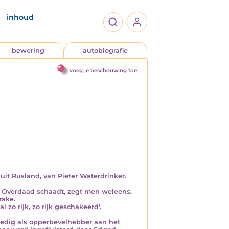
inhoud
bewering
autobiografie
voeg je beschouwing toe
it Rusland, van Pieter Waterdrinker.
jl. Overdaad schaadt, zegt men weleens,
rake.
 zo rijk, zo rijk geschakeerd'.
spoedig als opperbevelhebber aan het