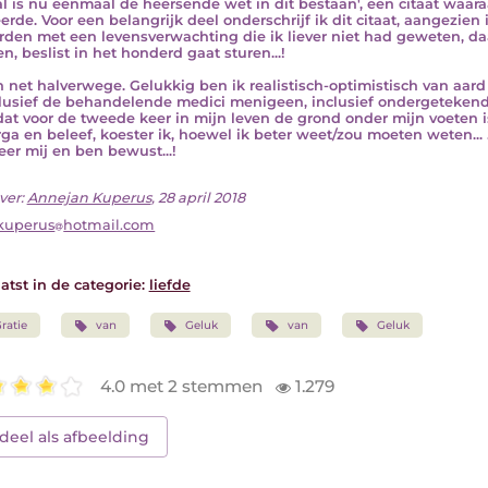
al is nu eenmaal de heersende wet in dit bestaan', een citaat waa
eerde. Voor een belangrijk deel onderschrijf ik dit citaat, aangezien
den met een levensverwachting die ik liever niet had geweten, da
n, beslist in het honderd gaat sturen...!
n net halverwege. Gelukkig ben ik realistisch-optimistisch van aard
clusief de behandelende medici menigeen, inclusief ondergeteken
at voor de tweede keer in mijn leven de grond onder mijn voeten i
ga en beleef, koester ik, hoewel ik beter weet/zou moeten weten... 
seer mij en ben bewust...!
ver:
Annejan Kuperus
, 28 april 2018
kuperus
hotmail.com
atst in de categorie:
liefde
ratie
van
Geluk
van
Geluk
4.0 met 2 stemmen
1.279
deel als afbeelding