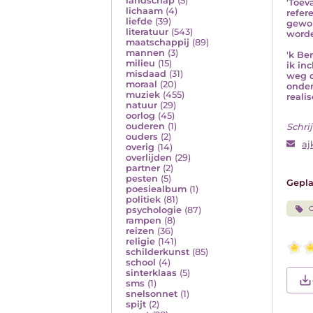
landschap
(5)
'Toev
lichaam
(4)
refer
liefde
(39)
gewor
literatuur
(543)
worde
maatschappij
(89)
mannen
(3)
'k Be
milieu
(15)
ik in
misdaad
(31)
weg d
moraal
(20)
onder
muziek
(455)
reali
natuur
(29)
oorlog
(45)
ouderen
(1)
Schrij
ouders
(2)
aj
overig
(14)
overlijden
(29)
partner
(2)
pesten
(5)
Gepla
poesiealbum
(1)
politiek
(81)
G
psychologie
(87)
rampen
(8)
reizen
(36)
religie
(141)
schilderkunst
(85)
school
(4)
sinterklaas
(5)
sms
(1)
snelsonnet
(1)
spijt
(2)