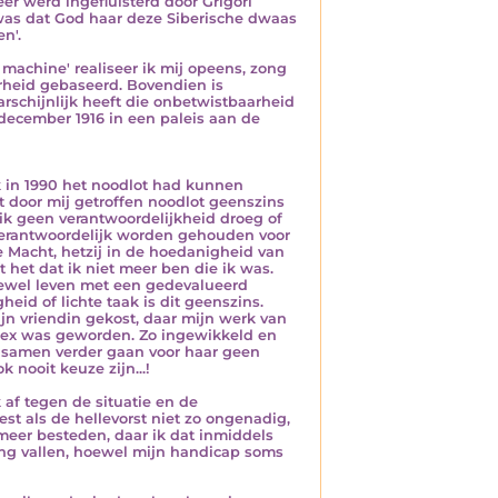
eer werd ingefluisterd door Grigori
 was dat God haar deze Siberische dwaas
n'.
 machine' realiseer ik mij opeens, zong
rheid gebaseerd. Bovendien is
rschijnlijk heeft die onbetwistbaarheid
 december 1916 in een paleis aan de
ik in 1990 het noodlot had kunnen
t door mij getroffen noodlot geenszins
 ik geen verantwoordelijkheid droeg of
erantwoordelijk worden gehouden voor
e Macht, hetzij in de hoedanigheid van
ft het dat ik niet meer ben die ik was.
hoewel leven met een gedevalueerd
eid of lichte taak is dit geenszins.
jn vriendin gekost, daar mijn werk van
lex was geworden. Zo ingewikkeld en
t samen verder gaan voor haar geen
 nooit keuze zijn...!
k af tegen de situatie en de
 als de hellevorst niet zo ongenadig,
meer besteden, daar ik dat inmiddels
ing vallen, hoewel mijn handicap soms