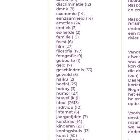
hoofd
discriminatie
(12)
Raspo
drank
(8)
en er
economie
(14)
eenzaamheid
(14)
Raspo
emoties
(24)
BONEY
erotiek
(3)
eroto
ex-liefde
(2)
een r
familie
(10)
rivie
feest
(6)
film
(27)
filosofie
(177)
Vanda
fotografie
(9)
afwen
geboorte
(1)
was a
geld
(7)
kon d
geschiedenis
(33)
die d
geweld
(5)
(een)
haiku
(2)
Daare
heelal
(25)
korte
hobby
(3)
Begin
humor
(27)
het é
huwelijk
(1)
belas
idool
(2613)
optie
individu
(10)
internet
(6)
Voorh
jaargetijden
(7)
omsta
kerstmis
(14)
maar 
kinderen
(20)
wel v
koningshuis
(13)
ander
kunst
(50)