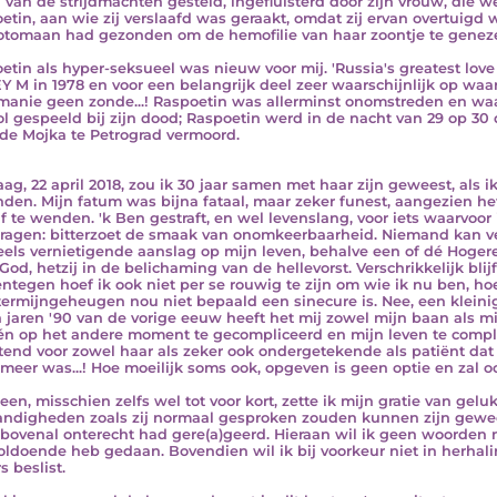
 van de strijdmachten gesteld, ingefluisterd door zijn vrouw, die w
etin, aan wie zij verslaafd was geraakt, omdat zij ervan overtuigd
otomaan had gezonden om de hemofilie van haar zoontje te geneze
etin als hyper-seksueel was nieuw voor mij. 'Russia's greatest love
 M in 1978 en voor een belangrijk deel zeer waarschijnlijk op waa
manie geen zonde...! Raspoetin was allerminst onomstreden en waa
ol gespeeld bij zijn dood; Raspoetin werd in de nacht van 29 op 30
r de Mojka te Petrograd vermoord.
ag, 22 april 2018, zou ik 30 jaar samen met haar zijn geweest, als 
den. Mijn fatum was bijna fataal, maar zeker funest, aangezien he
f te wenden. 'k Ben gestraft, en wel levenslang, voor iets waarvoor
ragen: bitterzoet de smaak van onomkeerbaarheid. Niemand kan v
eels vernietigende aanslag op mijn leven, behalve een of dé Hoger
 God, hetzij in de belichaming van de hellevorst. Verschrikkelijk blij
ntegen hoef ik ook niet per se rouwig te zijn om wie ik nu ben, 
termijngeheugen nou niet bepaald een sinecure is. Nee, een kleinigh
 jaren '90 van de vorige eeuw heeft het mij zowel mijn baan als mi
én op het andere moment te gecompliceerd en mijn leven te comp
tend voor zowel haar als zeker ook ondergetekende als patiënt da
 meer was...! Hoe moeilijk soms ook, opgeven is geen optie en zal ook
een, misschien zelfs wel tot voor kort, zette ik mijn gratie van gelu
ndigheden zoals zij normaal gesproken zouden kunnen zijn geweest
bovenal onterecht had gere(a)geerd. Hieraan wil ik geen woorden 
oldoende heb gedaan. Bovendien wil ik bij voorkeur niet in herhal
s beslist.