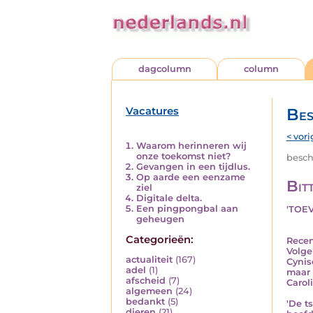
dagcolumn
column
Vacatures
Bes
< vori
Waarom herinneren wij
onze toekomst niet?
besch
Gevangen in een tijdlus.
Op aarde een eenzame
Bit
ziel
Digitale delta.
Een pingpongbal aan
'TOE
geheugen
Categorieën:
Recen
Volge
actualiteit
(167)
Cynis
adel
(1)
maar 
afscheid
(7)
Carol
algemeen
(24)
bedankt
(5)
'De t
dieren
(21)