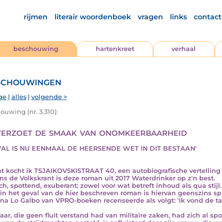
rijmen
literair woordenboek
vragen
links
contact
beschouwing
hartenkreet
verhaal
chouwingen
ge
|
alles
|
volgende >
ouwing (nr. 3.310):
terzoet de smaak van onomkeerbaarheid
VAL IS NU EENMAAL DE HEERSENDE WET IN DIT BESTAAN'
t kocht ik TSJAIKOVSKISTRAAT 40, een autobiografische vertelling u
ns de Volkskrant is deze roman uit 2017 Waterdrinker op z'n best.
ch, spottend, exuberant; zowel voor wat betreft inhoud als qua sti
in het geval van de hier beschreven roman is hiervan geenszins sp
ina Lo Galbo van VPRO-boeken recenseerde als volgt: 'Ik vond de taal
saar, die geen fluit verstand had van militaire zaken, had zich al 