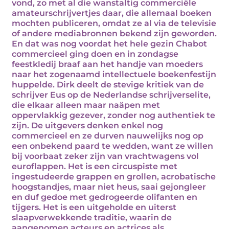
vond, zo met al die wanstaltig commerciële
amateurschrijvertjes daar, die allemaal boeken
mochten publiceren, omdat ze al via de televisie
of andere mediabronnen bekend zijn geworden.
En dat was nog voordat het hele gezin Chabot
commercieel ging doen en in zondagse
feestkledij braaf aan het handje van moeders
naar het zogenaamd intellectuele boekenfestijn
huppelde. Dirk deelt de stevige kritiek van de
schrijver Eus op de Nederlandse schrijverselite,
die elkaar alleen maar naäpen met
oppervlakkig gezever, zonder nog authentiek te
zijn. De uitgevers denken enkel nog
commercieel en ze durven nauwelijks nog op
een onbekend paard te wedden, want ze willen
bij voorbaat zeker zijn van vrachtwagens vol
euroflappen. Het is een circuspiste met
ingestudeerde grappen en grollen, acrobatische
hoogstandjes, maar niet heus, saai gejongleer
en duf gedoe met gedrogeerde olifanten en
tijgers. Het is een uitgeholde en uiterst
slaapverwekkende traditie, waarin de
aangenomen acteurs en actrices als