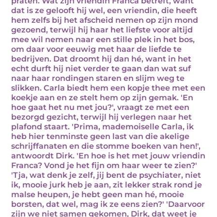
praten. Wat zijn vriendin Franca betreft, want
dat is ze gelooft hij wel, een vriendin, die heeft
hem zelfs bij het afscheid nemen op zijn mond
gezoend, terwijl hij haar het liefste voor altijd
mee wil nemen naar een stille plek in het bos,
om daar voor eeuwig met haar de liefde te
bedrijven. Dat droomt hij dan hé, want in het
echt durft hij niet verder te gaan dan wat suf
naar haar rondingen staren en slijm weg te
slikken. Carla biedt hem een kopje thee met een
koekje aan en ze stelt hem op zijn gemak. 'En
hoe gaat het nu met jou?', vraagt ze met een
bezorgd gezicht, terwijl hij verlegen naar het
plafond staart. 'Prima, mademoiselle Carla, ik
heb hier tenminste geen last van die akelige
schrijffanaten en die stomme boeken van hen!',
antwoordt Dirk. 'En hoe is het met jouw vriendin
Franca? Vond je het fijn om haar weer te zien?'
'Tja, wat denk je zelf, jij bent de psychiater, niet
ik, mooie jurk heb je aan, zit lekker strak rond je
malse heupen, je hebt geen man hé, mooie
borsten, dat wel, mag ik ze eens zien?' 'Daarvoor
zijn we niet samen gekomen, Dirk, dat weet je