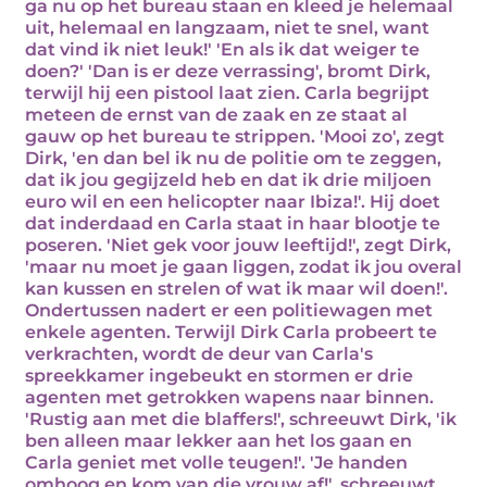
ga nu op het bureau staan en kleed je helemaal
uit, helemaal en langzaam, niet te snel, want
dat vind ik niet leuk!' 'En als ik dat weiger te
doen?' 'Dan is er deze verrassing', bromt Dirk,
terwijl hij een pistool laat zien. Carla begrijpt
meteen de ernst van de zaak en ze staat al
gauw op het bureau te strippen. 'Mooi zo', zegt
Dirk, 'en dan bel ik nu de politie om te zeggen,
dat ik jou gegijzeld heb en dat ik drie miljoen
euro wil en een helicopter naar Ibiza!'. Hij doet
dat inderdaad en Carla staat in haar blootje te
poseren. 'Niet gek voor jouw leeftijd!', zegt Dirk,
'maar nu moet je gaan liggen, zodat ik jou overal
kan kussen en strelen of wat ik maar wil doen!'.
Ondertussen nadert er een politiewagen met
enkele agenten. Terwijl Dirk Carla probeert te
verkrachten, wordt de deur van Carla's
spreekkamer ingebeukt en stormen er drie
agenten met getrokken wapens naar binnen.
'Rustig aan met die blaffers!', schreeuwt Dirk, 'ik
ben alleen maar lekker aan het los gaan en
Carla geniet met volle teugen!'. 'Je handen
omhoog en kom van die vrouw af!', schreeuwt