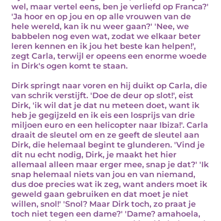
wel, maar vertel eens, ben je verliefd op Franca?'
'Ja hoor en op jou en op alle vrouwen van de
hele wereld, kan ik nu weer gaan?' 'Nee, we
babbelen nog even wat, zodat we elkaar beter
leren kennen en ik jou het beste kan helpen!',
zegt Carla, terwijl er opeens een enorme woede
in Dirk's ogen komt te staan.
Dirk springt naar voren en hij duikt op Carla, die
van schrik verstijft. 'Doe de deur op slot!', eist
Dirk, 'ik wil dat je dat nu meteen doet, want ik
heb je gegijzeld en ik eis een losprijs van drie
miljoen euro en een helicopter naar Ibiza!'. Carla
draait de sleutel om en ze geeft de sleutel aan
Dirk, die helemaal begint te glunderen. 'Vind je
dit nu echt nodig, Dirk, je maakt het hier
allemaal alleen maar erger mee, snap je dat?' 'Ik
snap helemaal niets van jou en van niemand,
dus doe precies wat ik zeg, want anders moet ik
geweld gaan gebruiken en dat moet je niet
willen, snol!' 'Snol? Maar Dirk toch, zo praat je
toch niet tegen een dame?' 'Dame? amahoela,