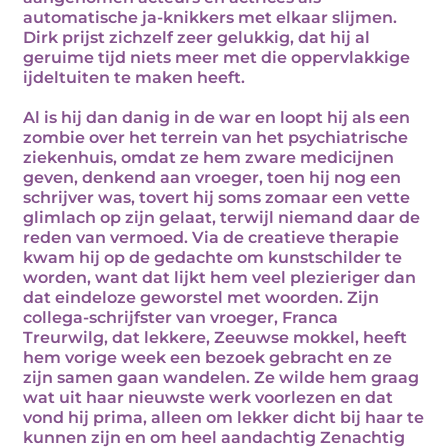
automatische ja-knikkers met elkaar slijmen.
Dirk prijst zichzelf zeer gelukkig, dat hij al
geruime tijd niets meer met die oppervlakkige
ijdeltuiten te maken heeft.
Al is hij dan danig in de war en loopt hij als een
zombie over het terrein van het psychiatrische
ziekenhuis, omdat ze hem zware medicijnen
geven, denkend aan vroeger, toen hij nog een
schrijver was, tovert hij soms zomaar een vette
glimlach op zijn gelaat, terwijl niemand daar de
reden van vermoed. Via de creatieve therapie
kwam hij op de gedachte om kunstschilder te
worden, want dat lijkt hem veel plezieriger dan
dat eindeloze geworstel met woorden. Zijn
collega-schrijfster van vroeger, Franca
Treurwilg, dat lekkere, Zeeuwse mokkel, heeft
hem vorige week een bezoek gebracht en ze
zijn samen gaan wandelen. Ze wilde hem graag
wat uit haar nieuwste werk voorlezen en dat
vond hij prima, alleen om lekker dicht bij haar te
kunnen zijn en om heel aandachtig Zenachtig