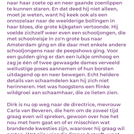
naar haar zoete op en neer gaande zoenlippen
te kunnen staren. En dat deed hij niet alleen,
moet je weten, want hij keek ook als een
onnozelaar naar de weelderige bollingen in
haar bloes, die grote kijkgaten vertoonde. Hij
voelde zichzelf weer even een schooljongen, die
met schoolreisje in zo'n grote bus naar
Amsterdam ging en die daar met enkele andere
schooljongens naar de peepshows ging. Voor
een gulden ging er dan een luikje omhoog en
zag je één of twee gewaagde dames verveeld
wellustige poses aannemen of hun borsten
uitdagend op en neer bewegen. Echt heldere
details van schaamdelen kan hij zich niet
herinneren. Het was hoogstens een flinke
wildgroei aan schaamhaar, die ze lieten zien.
Dirk is nu op weg naar de directrice, mevrouw
Carla van Beveren, die hem om de zoveel tijd
graag even wil spreken, gewoon over hoe het
nou met hem gaat en of er misschien wat
brandende kwesties zijn, waarover hij graag wil