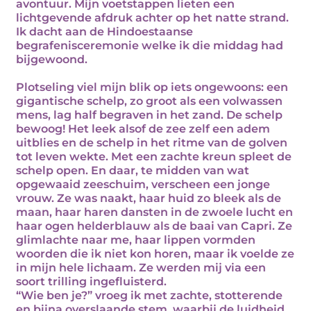
avontuur. Mijn voetstappen lieten een
lichtgevende afdruk achter op het natte strand.
Ik dacht aan de Hindoestaanse
begrafenisceremonie welke ik die middag had
bijgewoond.
Plotseling viel mijn blik op iets ongewoons: een
gigantische schelp, zo groot als een volwassen
mens, lag half begraven in het zand. De schelp
bewoog! Het leek alsof de zee zelf een adem
uitblies en de schelp in het ritme van de golven
tot leven wekte. Met een zachte kreun spleet de
schelp open. En daar, te midden van wat
opgewaaid zeeschuim, verscheen een jonge
vrouw. Ze was naakt, haar huid zo bleek als de
maan, haar haren dansten in de zwoele lucht en
haar ogen helderblauw als de baai van Capri. Ze
glimlachte naar me, haar lippen vormden
woorden die ik niet kon horen, maar ik voelde ze
in mijn hele lichaam. Ze werden mij via een
soort trilling ingefluisterd.
“Wie ben je?” vroeg ik met zachte, stotterende
en bijna overslaande stem, waarbij de luidheid