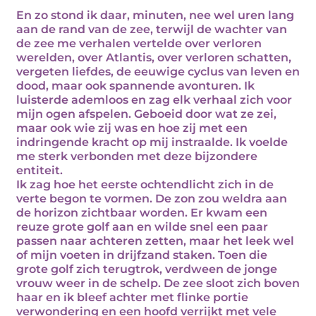
En zo stond ik daar, minuten, nee wel uren lang
aan de rand van de zee, terwijl de wachter van
de zee me verhalen vertelde over verloren
werelden, over Atlantis, over verloren schatten,
vergeten liefdes, de eeuwige cyclus van leven en
dood, maar ook spannende avonturen. Ik
luisterde ademloos en zag elk verhaal zich voor
mijn ogen afspelen. Geboeid door wat ze zei,
maar ook wie zij was en hoe zij met een
indringende kracht op mij instraalde. Ik voelde
me sterk verbonden met deze bijzondere
entiteit.
Ik zag hoe het eerste ochtendlicht zich in de
verte begon te vormen. De zon zou weldra aan
de horizon zichtbaar worden. Er kwam een
reuze grote golf aan en wilde snel een paar
passen naar achteren zetten, maar het leek wel
of mijn voeten in drijfzand staken. Toen die
grote golf zich terugtrok, verdween de jonge
vrouw weer in de schelp. De zee sloot zich boven
haar en ik bleef achter met flinke portie
verwondering en een hoofd verrijkt met vele