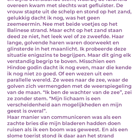
overeen kwam met slechts wat gefluister. De
vrouw stapte uit de schelp en stond op het zand,
gelukkig dacht ik nog, was het geen
zeemeermin. Nee met beide voetjes op het
Balinese strand. Maar echt op het zand staan
deed ze niet, het leek wel of ze zweefde. Haar
lange, golvende haren waren doorweekt en
glinsterde in het maanlicht. Ik probeerde deze
situatie enigszins te begrijpen. Maar dit ging elk
verstandig begrip te boven. Misschien een
Hindoe godin dacht ik nog even, maar die kende
ik nog niet zo goed. Of een wezen uit een
parallelle wereld. Ze wees naar de zee, waar de
golven zich vermengden met de weerspiegeling
van de maan. “Ik ben de wachter van de zee”, zei
ze zonder stem. “Mijn lichaam is een
verscheidenheid aan mogelijkheden en mijn
geest is overal”.
Haar manier van communiceren was als een
zachte bries die mijn bladeren hadden doen
ruisen als ik een boom was geweest. En als een
slome toerist stond ik daar aan het strand