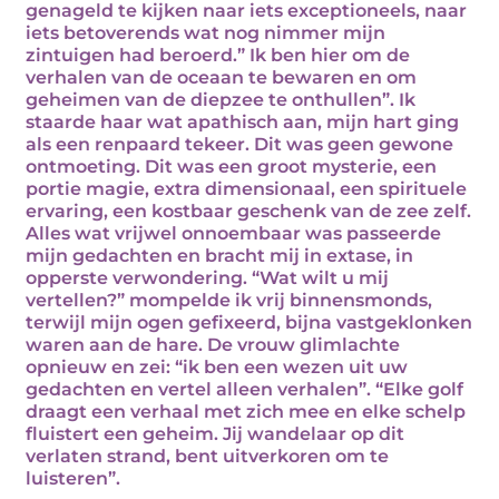
genageld te kijken naar iets exceptioneels, naar
iets betoverends wat nog nimmer mijn
zintuigen had beroerd.” Ik ben hier om de
verhalen van de oceaan te bewaren en om
geheimen van de diepzee te onthullen”. Ik
staarde haar wat apathisch aan, mijn hart ging
als een renpaard tekeer. Dit was geen gewone
ontmoeting. Dit was een groot mysterie, een
portie magie, extra dimensionaal, een spirituele
ervaring, een kostbaar geschenk van de zee zelf.
Alles wat vrijwel onnoembaar was passeerde
mijn gedachten en bracht mij in extase, in
opperste verwondering. “Wat wilt u mij
vertellen?” mompelde ik vrij binnensmonds,
terwijl mijn ogen gefixeerd, bijna vastgeklonken
waren aan de hare. De vrouw glimlachte
opnieuw en zei: “ik ben een wezen uit uw
gedachten en vertel alleen verhalen”. “Elke golf
draagt een verhaal met zich mee en elke schelp
fluistert een geheim. Jij wandelaar op dit
verlaten strand, bent uitverkoren om te
luisteren”.