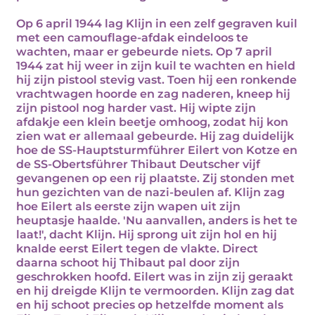
Op 6 april 1944 lag Klijn in een zelf gegraven kuil
met een camouflage-afdak eindeloos te
wachten, maar er gebeurde niets. Op 7 april
1944 zat hij weer in zijn kuil te wachten en hield
hij zijn pistool stevig vast. Toen hij een ronkende
vrachtwagen hoorde en zag naderen, kneep hij
zijn pistool nog harder vast. Hij wipte zijn
afdakje een klein beetje omhoog, zodat hij kon
zien wat er allemaal gebeurde. Hij zag duidelijk
hoe de SS-Hauptsturmführer Eilert von Kotze en
de SS-Obertsführer Thibaut Deutscher vijf
gevangenen op een rij plaatste. Zij stonden met
hun gezichten van de nazi-beulen af. Klijn zag
hoe Eilert als eerste zijn wapen uit zijn
heuptasje haalde. 'Nu aanvallen, anders is het te
laat!', dacht Klijn. Hij sprong uit zijn hol en hij
knalde eerst Eilert tegen de vlakte. Direct
daarna schoot hij Thibaut pal door zijn
geschrokken hoofd. Eilert was in zijn zij geraakt
en hij dreigde Klijn te vermoorden. Klijn zag dat
en hij schoot precies op hetzelfde moment als