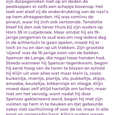
zijn dorpsgenoten niet op en deden de
pestkoppen er zelfs een schepje bovenop. Het
leek wel alsof zij de onderdrukking van de nazi's
op hem afreageerden. Hij was continu de
pineut, waar hij zich ook vertoonde. Tenslotte
bleef hij dan ook liever thuis bij zijn ouders op
Horn 39 in Lutjebroek. Maar omdat hij als 19-
jarige jongeman te oud was om nog iedere dag
in de achtertuin te gaan spelen, moest hij er
toch zo nu en dan op uit trekken. Zijn grootste
'vijand' was de 16-jarige zoon van de bakker,
Spencer de Lange, die nogal losse handen had.
Steeds wanneer hij Spencer tegenkwam, begon
hij eerst hoog van de toren te blazen en schold
hij Klijn uit voor alles wat maar klein is, zoals:
kuikentje, miertje, piertje, vlo, pukkeltje, stipje,
amoebe, keuteltje, kikkervisje en vliegje. Klijn
moest daar zelf altijd hartelijk om lachen, maar
niet om het vervolg, want nadat hij door
Spencer gekleineerd werd, begon hij met zijn
vuisten op hem in te beuken en dat gebeurde
zeker niet zachtzinnig of voor de lol, maar in alle
ernst en ongenadig hard. Klijn's ouders waren