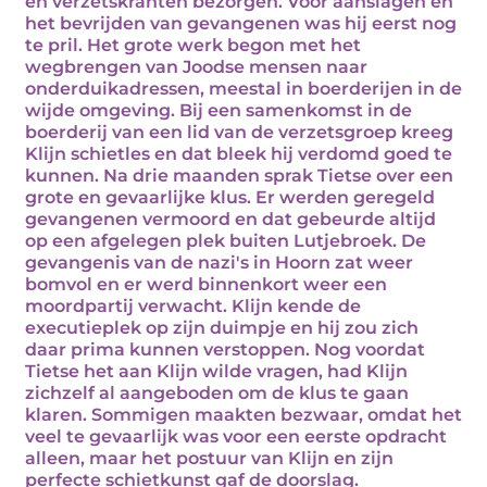
en verzetskranten bezorgen. Voor aanslagen en
het bevrijden van gevangenen was hij eerst nog
te pril. Het grote werk begon met het
wegbrengen van Joodse mensen naar
onderduikadressen, meestal in boerderijen in de
wijde omgeving. Bij een samenkomst in de
boerderij van een lid van de verzetsgroep kreeg
Klijn schietles en dat bleek hij verdomd goed te
kunnen. Na drie maanden sprak Tietse over een
grote en gevaarlijke klus. Er werden geregeld
gevangenen vermoord en dat gebeurde altijd
op een afgelegen plek buiten Lutjebroek. De
gevangenis van de nazi's in Hoorn zat weer
bomvol en er werd binnenkort weer een
moordpartij verwacht. Klijn kende de
executieplek op zijn duimpje en hij zou zich
daar prima kunnen verstoppen. Nog voordat
Tietse het aan Klijn wilde vragen, had Klijn
zichzelf al aangeboden om de klus te gaan
klaren. Sommigen maakten bezwaar, omdat het
veel te gevaarlijk was voor een eerste opdracht
alleen, maar het postuur van Klijn en zijn
perfecte schietkunst gaf de doorslag.