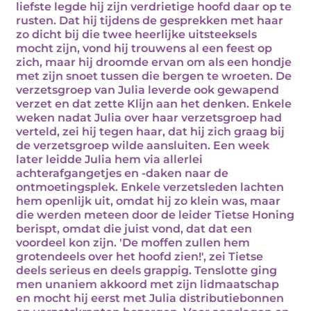
liefste legde hij zijn verdrietige hoofd daar op te
rusten. Dat hij tijdens de gesprekken met haar
zo dicht bij die twee heerlijke uitsteeksels
mocht zijn, vond hij trouwens al een feest op
zich, maar hij droomde ervan om als een hondje
met zijn snoet tussen die bergen te wroeten. De
verzetsgroep van Julia leverde ook gewapend
verzet en dat zette Klijn aan het denken. Enkele
weken nadat Julia over haar verzetsgroep had
verteld, zei hij tegen haar, dat hij zich graag bij
de verzetsgroep wilde aansluiten. Een week
later leidde Julia hem via allerlei
achterafgangetjes en -daken naar de
ontmoetingsplek. Enkele verzetsleden lachten
hem openlijk uit, omdat hij zo klein was, maar
die werden meteen door de leider Tietse Honing
berispt, omdat die juist vond, dat dat een
voordeel kon zijn. 'De moffen zullen hem
grotendeels over het hoofd zien!', zei Tietse
deels serieus en deels grappig. Tenslotte ging
men unaniem akkoord met zijn lidmaatschap
en mocht hij eerst met Julia distributiebonnen