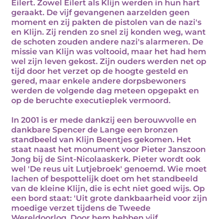
Eilert. Zowel Eilert als Klijn werden in hun hart
geraakt. De vijf gevangenen aarzelden geen
moment en zij pakten de pistolen van de nazi's
en Klijn. Zij renden zo snel zij konden weg, want
de schoten zouden andere nazi's alarmeren. De
missie van Klijn was voltooid, maar het had hem
wel zijn leven gekost. Zijn ouders werden net op
tijd door het verzet op de hoogte gesteld en
gered, maar enkele andere dorpsbewoners
werden de volgende dag meteen opgepakt en
op de beruchte executieplek vermoord.
In 2001 is er mede dankzij een berouwvolle en
dankbare Spencer de Lange een bronzen
standbeeld van Klijn Beentjes gekomen. Het
staat naast het monument voor Pieter Janszoon
Jong bij de Sint-Nicolaaskerk. Pieter wordt ook
wel 'De reus uit Lutjebroek' genoemd. Wie moet
lachen of bespottelijk doet om het standbeeld
van de kleine Klijn, die is echt niet goed wijs. Op
een bord staat: 'Uit grote dankbaarheid voor zijn
moedige verzet tijdens de Tweede
Wereldoorlog. Door hem hebben vijf