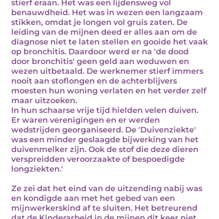
stierf eraan. Het was een lijdensweg vol
benauwdheid. Het was in wezen een langzaam
stikken, omdat je longen vol gruis zaten. De
leiding van de mijnen deed er alles aan om de
diagnose niet te laten stellen en gooide het vaak
op bronchitis. Daardoor werd er na 'de dood
door bronchitis' geen geld aan weduwen en
wezen uitbetaald. De werknemer stierf immers
nooit aan stoflongen en de achterblijvers
moesten hun woning verlaten en het verder zelf
maar uitzoeken.
In hun schaarse vrije tijd hielden velen duiven.
Er waren verenigingen en er werden
wedstrijden georganiseerd. De 'Duivenziekte'
was een minder geslaagde bijwerking van het
duivenmelker zijn. Ook de stof die deze dieren
verspreidden veroorzaakte of bespoedigde
longziekten.'
Ze zei dat het eind van de uitzending nabij was
en kondigde aan met het gebed van een
mijnwerkerskind af te sluiten. Het betreurend
dat de Kinderarbeid in de mijnen dit keer niet