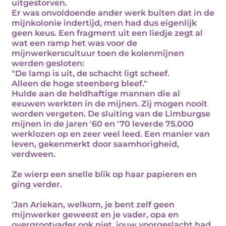
uitgestorven.
Er was onvoldoende ander werk buiten dat in de
mijnkolonie indertijd, men had dus eigenlijk
geen keus. Een fragment uit een liedje zegt al
wat een ramp het was voor de
mijnwerkerscultuur toen de kolenmijnen
werden gesloten:
"De lamp is uit, de schacht ligt scheef.
Alleen de hoge steenberg bleef."
Hulde aan de heldhaftige mannen die al
eeuwen werkten in de mijnen. Zij mogen nooit
worden vergeten. De sluiting van de Limburgse
mijnen in de jaren '60 en '70 leverde 75.000
werklozen op en zeer veel leed. Een manier van
leven, gekenmerkt door saamhorigheid,
verdween.
Ze wierp een snelle blik op haar papieren en
ging verder.
'Jan Ariekan, welkom, je bent zelf geen
mijnwerker geweest en je vader, opa en
overgrootvader ook niet, jouw voorgeslacht had