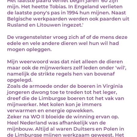
Het laatste paard verliet begin jaren '60 zijn
mijn. Het heette Tobias. In Engeland verlieten
de laatste pony's pas in 1994 hun mijnen. Naast
Belgische werkpaarden werden ook paarden uit
Rusland en Litouwen ingezet.'
De vragenstelster vroeg zich af of de mens deze
edele en vele andere dieren wel hun wil had
mogen opleggen.
Mijn weerwoord was dat niet alleen de dieren
maar ook de mijnwerkers zelf leden onder 'wil',
namelijk de strikte regels hen van bovenaf
opgelegd.
Zoals de armoede onder de boeren in Virginia
jongeren dwong toe te treden tot het leger,
dreef die de Limburgse boeren tot het vak van
mijnwerker. Met kolen kon je immers
verwarmen en energie opwekken.
Zeker na WO II bloeide de winning ervan op.
Heel Nederland was afhankelijk van de
mijnbouw. Altijd al waren Duitsers en Polen in
de Limburgse mijnen werkzaam geweest. Het