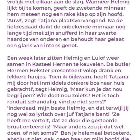
vrolijk met elkaar aan de slag. Wanneer Helmig
lijkt bij te komen, geeft de zwetende minnaar
hem meteen nog een rake klap op zijn hoofd.
'Auw!', zegt Tatjana plaatsvervangend. Na de
liefdesdaad duikt de onbekende minnaar nog
lange tijd met zijn snufferd in haar zwarte
haardos van onderen en behoudt haar gelaat
een glans van intens genot.
Een week later zitten Helmig en Lulof weer
samen in Kasteel Hernen te keuvelen. De butler
Hermen Hekster presenteert volop drank en
lekkere hapjes. 'Toen ik bijkwam, heeft Tatjana
mij door het inmiddels donkere bos naar huis
gebracht!', zegt Helmig, 'Maar kun je dat nou
begrijpen? Wie doet nou zoiets? Het is toch
ronduit schandalig, vind je niet soms?'
'Inderdaad, mijn beste Helmig, en dat terwijl jij
nog wel zo lyrisch over juf Tatjana bent!' 'Ze
heeft me vertelt, dat ze door die gestoorde
bruut onteerd is!' 'Maar anders zou jij dat wel
doen, of niet soms?' 'Ben je helemaal betoeterd,
absoluut niet, gek, geen haar op mijn hoofd die