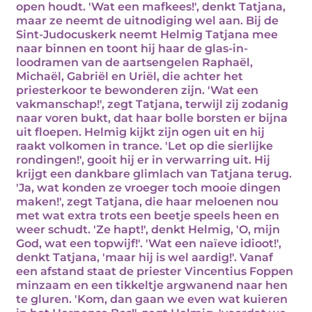
open houdt. 'Wat een mafkees!', denkt Tatjana,
maar ze neemt de uitnodiging wel aan. Bij de
Sint-Judocuskerk neemt Helmig Tatjana mee
naar binnen en toont hij haar de glas-in-
loodramen van de aartsengelen Raphaël,
Michaël, Gabriël en Uriël, die achter het
priesterkoor te bewonderen zijn. 'Wat een
vakmanschap!', zegt Tatjana, terwijl zij zodanig
naar voren bukt, dat haar bolle borsten er bijna
uit floepen. Helmig kijkt zijn ogen uit en hij
raakt volkomen in trance. 'Let op die sierlijke
rondingen!', gooit hij er in verwarring uit. Hij
krijgt een dankbare glimlach van Tatjana terug.
'Ja, wat konden ze vroeger toch mooie dingen
maken!', zegt Tatjana, die haar meloenen nou
met wat extra trots een beetje speels heen en
weer schudt. 'Ze hapt!', denkt Helmig, 'O, mijn
God, wat een topwijf!'. 'Wat een naïeve idioot!',
denkt Tatjana, 'maar hij is wel aardig!'. Vanaf
een afstand staat de priester Vincentius Foppen
minzaam en een tikkeltje argwanend naar hen
te gluren. 'Kom, dan gaan we even wat kuieren