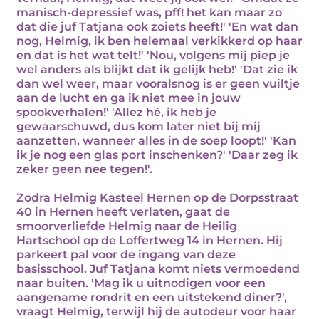
manisch-depressief was, pff! het kan maar zo
dat die juf Tatjana ook zoiets heeft!' 'En wat dan
nog, Helmig, ik ben helemaal verkikkerd op haar
en dat is het wat telt!' 'Nou, volgens mij piep je
wel anders als blijkt dat ik gelijk heb!' 'Dat zie ik
dan wel weer, maar vooralsnog is er geen vuiltje
aan de lucht en ga ik niet mee in jouw
spookverhalen!' 'Allez hé, ik heb je
gewaarschuwd, dus kom later niet bij mij
aanzetten, wanneer alles in de soep loopt!' 'Kan
ik je nog een glas port inschenken?' 'Daar zeg ik
zeker geen nee tegen!'.
Zodra Helmig Kasteel Hernen op de Dorpsstraat
40 in Hernen heeft verlaten, gaat de
smoorverliefde Helmig naar de Heilig
Hartschool op de Loffertweg 14 in Hernen. Hij
parkeert pal voor de ingang van deze
basisschool. Juf Tatjana komt niets vermoedend
naar buiten. 'Mag ik u uitnodigen voor een
aangename rondrit en een uitstekend diner?',
vraagt Helmig, terwijl hij de autodeur voor haar