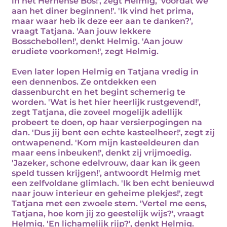
in het Hernense Bos!', zegt Helmig, 'voordat we
aan het diner beginnen!'. 'Ik vind het prima,
maar waar heb ik deze eer aan te danken?',
vraagt Tatjana. 'Aan jouw lekkere
Bosschebollen!', denkt Helmig. 'Aan jouw
erudiete voorkomen!', zegt Helmig.
Even later lopen Helmig en Tatjana vredig in
een dennenbos. Ze ontdekken een
dassenburcht en het begint schemerig te
worden. 'Wat is het hier heerlijk rustgevend!',
zegt Tatjana, die zoveel mogelijk adellijk
probeert te doen, op haar versierpogingen na
dan. 'Dus jij bent een echte kasteelheer!', zegt zij
ontwapenend. 'Kom mijn kasteeldeuren dan
maar eens inbeuken!', denkt zij vrijmoedig.
'Jazeker, schone edelvrouw, daar kan ik geen
speld tussen krijgen!', antwoordt Helmig met
een zelfvoldane glimlach. 'Ik ben echt benieuwd
naar jouw interieur en geheime plekjes!', zegt
Tatjana met een zwoele stem. 'Vertel me eens,
Tatjana, hoe kom jij zo geestelijk wijs?', vraagt
Helmig. 'En lichamelijk rijp?', denkt Helmig.