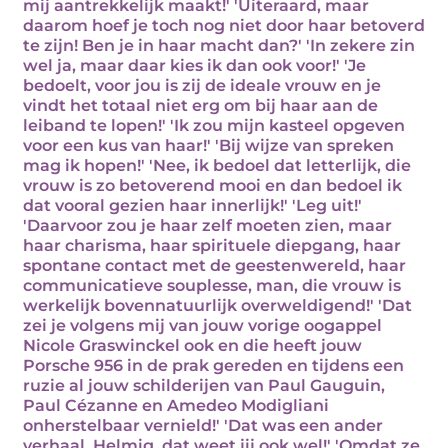
mij aantrekkelijk maakt!' 'Uiteraard, maar
daarom hoef je toch nog niet door haar betoverd
te zijn! Ben je in haar macht dan?' 'In zekere zin
wel ja, maar daar kies ik dan ook voor!' 'Je
bedoelt, voor jou is zij de ideale vrouw en je
vindt het totaal niet erg om bij haar aan de
leiband te lopen!' 'Ik zou mijn kasteel opgeven
voor een kus van haar!' 'Bij wijze van spreken
mag ik hopen!' 'Nee, ik bedoel dat letterlijk, die
vrouw is zo betoverend mooi en dan bedoel ik
dat vooral gezien haar innerlijk!' 'Leg uit!'
'Daarvoor zou je haar zelf moeten zien, maar
haar charisma, haar spirituele diepgang, haar
spontane contact met de geestenwereld, haar
communicatieve souplesse, man, die vrouw is
werkelijk bovennatuurlijk overweldigend!' 'Dat
zei je volgens mij van jouw vorige oogappel
Nicole Graswinckel ook en die heeft jouw
Porsche 956 in de prak gereden en tijdens een
ruzie al jouw schilderijen van Paul Gauguin,
Paul Cézanne en Amedeo Modigliani
onherstelbaar vernield!' 'Dat was een ander
verhaal, Helmig, dat weet jij ook wel!' 'Omdat ze