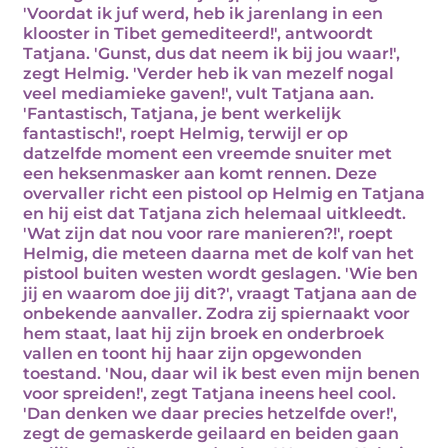
'Voordat ik juf werd, heb ik jarenlang in een
klooster in Tibet gemediteerd!', antwoordt
Tatjana. 'Gunst, dus dat neem ik bij jou waar!',
zegt Helmig. 'Verder heb ik van mezelf nogal
veel mediamieke gaven!', vult Tatjana aan.
'Fantastisch, Tatjana, je bent werkelijk
fantastisch!', roept Helmig, terwijl er op
datzelfde moment een vreemde snuiter met
een heksenmasker aan komt rennen. Deze
overvaller richt een pistool op Helmig en Tatjana
en hij eist dat Tatjana zich helemaal uitkleedt.
'Wat zijn dat nou voor rare manieren?!', roept
Helmig, die meteen daarna met de kolf van het
pistool buiten westen wordt geslagen. 'Wie ben
jij en waarom doe jij dit?', vraagt Tatjana aan de
onbekende aanvaller. Zodra zij spiernaakt voor
hem staat, laat hij zijn broek en onderbroek
vallen en toont hij haar zijn opgewonden
toestand. 'Nou, daar wil ik best even mijn benen
voor spreiden!', zegt Tatjana ineens heel cool.
'Dan denken we daar precies hetzelfde over!',
zegt de gemaskerde geilaard en beiden gaan