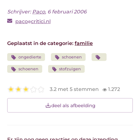
Schrijver:
Paco
, 6 februari 2006
paco
critici.nl
Geplaatst in de categorie:
familie
ongedierte
schoenen
schoenen
stofzuigen
3.2 met 5 stemmen
1.272
deel als afbeelding
Er zijn nog geen reacties op deze inzending.