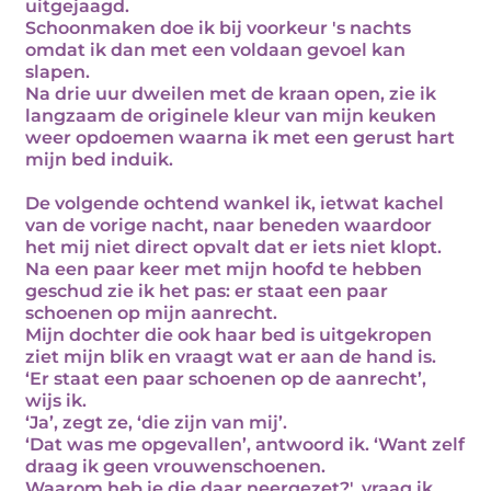
uitgejaagd.
Schoonmaken doe ik bij voorkeur 's nachts
omdat ik dan met een voldaan gevoel kan
slapen.
Na drie uur dweilen met de kraan open, zie ik
langzaam de originele kleur van mijn keuken
weer opdoemen waarna ik met een gerust hart
mijn bed induik.
De volgende ochtend wankel ik, ietwat kachel
van de vorige nacht, naar beneden waardoor
het mij niet direct opvalt dat er iets niet klopt.
Na een paar keer met mijn hoofd te hebben
geschud zie ik het pas: er staat een paar
schoenen op mijn aanrecht.
Mijn dochter die ook haar bed is uitgekropen
ziet mijn blik en vraagt wat er aan de hand is.
‘Er staat een paar schoenen op de aanrecht’,
wijs ik.
‘Ja’, zegt ze, ‘die zijn van mij’.
‘Dat was me opgevallen’, antwoord ik. ‘Want zelf
draag ik geen vrouwenschoenen.
Waarom heb je die daar neergezet?', vraag ik