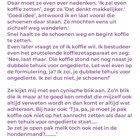
Daar moet ze even over nadenken. ‘Ik zal even
koffie zetten’, zegt ze.’Dat denkt makkelijker.'
‘Goed idee’, antwoord ik en laat vooral die
schoenen daar staan. Ze mochten eens uit
zichzelf weg wandelen.'
Snel haalt ze de schoenen weg en begint koffie
te zetten.
Even later vraagt ze of ik koffie wil. Ik bestudeer
even het pruttelende koffiezetapparaat en zeg:
'Nee, laat maar. Die koffie stond net nog naast je
dubbele tehuis voor ongedierte. Let wel even op
de formulering, ja? Ik zei, je dubbele tehuis voor
ongedierte. Ik zei dus niet, je schoenen!'
Ze kijkt mij met een cynische blik aan. Zo’n blik
die ik maar al te goed ken omdat die mijzelf ook
altijd verweten wordt en dan komt er altijd wat
achteraan. Bij haar ook: ‘Tja, pa, je moet je pak
koffie ook niet op het aanrecht zetten als daar al
een tehuis voor ongedierte staat…..
Je zet je open pak melk toch ook niet in de
hondenmand?………’