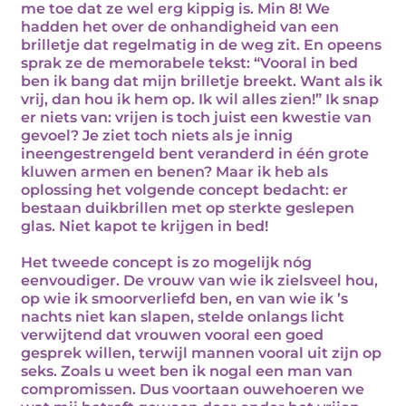
me toe dat ze wel erg kippig is. Min 8! We
hadden het over de onhandigheid van een
brilletje dat regelmatig in de weg zit. En opeens
sprak ze de memorabele tekst: “Vooral in bed
ben ik bang dat mijn brilletje breekt. Want als ik
vrij, dan hou ik hem op. Ik wil alles zien!” Ik snap
er niets van: vrijen is toch juist een kwestie van
gevoel? Je ziet toch niets als je innig
ineengestrengeld bent veranderd in één grote
kluwen armen en benen? Maar ik heb als
oplossing het volgende concept bedacht: er
bestaan duikbrillen met op sterkte geslepen
glas. Niet kapot te krijgen in bed!
Het tweede concept is zo mogelijk nóg
eenvoudiger. De vrouw van wie ik zielsveel hou,
op wie ik smoorverliefd ben, en van wie ik ’s
nachts niet kan slapen, stelde onlangs licht
verwijtend dat vrouwen vooral een goed
gesprek willen, terwijl mannen vooral uit zijn op
seks. Zoals u weet ben ik nogal een man van
compromissen. Dus voortaan ouwehoeren we