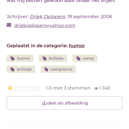
wat mij betreft gewoon door onder het vrijen.
Schrijver:
Driek Oplopers
, 19 september 2006
driekoplopers
yahoo.com
Geplaatst in de categorie:
humor
humor
brilletje
comp
brilletje
compromis
1.0 met 3 stemmen
1.140
deel als afbeelding