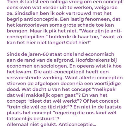
Toen ik laatst een collega vroeg om een concept
eens even wat verder uit te werken, weigerde
ze. Sindsdien ben ik ook vertrouwd met het
begrip anticonceptie. Een lastig fenomeen, dat
het kantoorleven soms grote schade toe kan
brengen. Maar ik pik het niet. “Waar zijn je anti-
conceptiepillen,” bulderde ik haar toe, “want zó
kan het hier niet langer! Geef hier!”
Sinds de jaren-60 staat ons land economisch
aan de rand van de afgrond. Hoofdbrekens bij
economen en sociologen. En opeens wist ik hoe
het kwam. Die anti-conceptiepil heeft een
verwoestende werking. Want allerlei concepten
stierven de afgelopen decennia een voortijdige
dood. Wat dacht u van het concept “melkpak
dat wél makkelijk open gaat”? En van het
concept “dieet dat wél werkt”? Of het concept
“trein die wél op tijd rijdt”? En niet in de laatste
plaats het concept “regering die ons land wél
fatsoenlijk bestuurt”?
Allemaal niet gelukt. Anticonceptie…