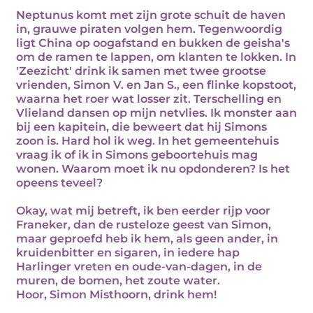
Neptunus komt met zijn grote schuit de haven
in, grauwe piraten volgen hem. Tegenwoordig
ligt China op oogafstand en bukken de geisha's
om de ramen te lappen, om klanten te lokken. In
'Zeezicht' drink ik samen met twee grootse
vrienden, Simon V. en Jan S., een flinke kopstoot,
waarna het roer wat losser zit. Terschelling en
Vlieland dansen op mijn netvlies. Ik monster aan
bij een kapitein, die beweert dat hij Simons
zoon is. Hard hol ik weg. In het gemeentehuis
vraag ik of ik in Simons geboortehuis mag
wonen. Waarom moet ik nu opdonderen? Is het
opeens teveel?
Okay, wat mij betreft, ik ben eerder rijp voor
Franeker, dan de rusteloze geest van Simon,
maar geproefd heb ik hem, als geen ander, in
kruidenbitter en sigaren, in iedere hap
Harlinger vreten en oude-van-dagen, in de
muren, de bomen, het zoute water.
Hoor, Simon Misthoorn, drink hem!