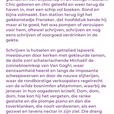
Chic geboren en chic geleefd en weer terug de
haven in, met een schip vol boeken. Rond en
bijna volmaakt. Een station terug ligt het
gekkenstadje Franeker, dat hoofdstuk kende hij
maar al te goed, het was pompen of verzuipen
voor hem, oftewel schrijven, schrijven en nog
eens schrijven of voorgoed verdrinken in de
gekte.
Schrijven is hutselen en getralied lapwerk
meesleuren door kerken met gekleurde ramen,
de dolle zon! schaterlachende Michaël! de
zonnebloemkop van Van Gogh!, waar
eenzaamheid heerst en langs de imposante
scheepswerven en door de nauwe slijterijen,
waar de rondborstige verkoopsters regelrecht
van de wilde bosnimfen afstammen, waarbij de
jenever in hun oogaderen krioelt. Dom, dom,
dom, hoe kon hij het vergeten, die ranke
gestalte en die plompe piano en dan die
toverklanken, die nooit verdwenen, als een
gezwel en tevens nectar in zijn ziel. Die drang