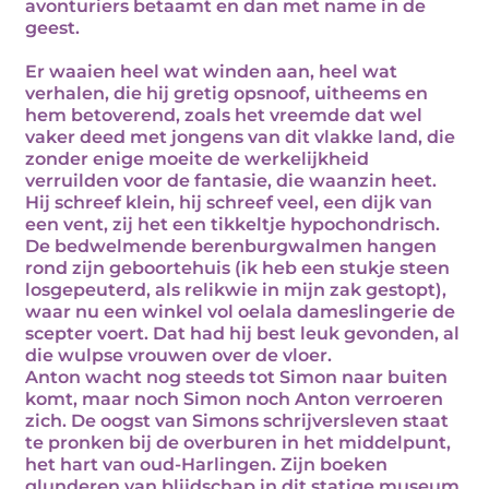
avonturiers betaamt en dan met name in de
geest.
Er waaien heel wat winden aan, heel wat
verhalen, die hij gretig opsnoof, uitheems en
hem betoverend, zoals het vreemde dat wel
vaker deed met jongens van dit vlakke land, die
zonder enige moeite de werkelijkheid
verruilden voor de fantasie, die waanzin heet.
Hij schreef klein, hij schreef veel, een dijk van
een vent, zij het een tikkeltje hypochondrisch.
De bedwelmende berenburgwalmen hangen
rond zijn geboortehuis (ik heb een stukje steen
losgepeuterd, als relikwie in mijn zak gestopt),
waar nu een winkel vol oelala dameslingerie de
scepter voert. Dat had hij best leuk gevonden, al
die wulpse vrouwen over de vloer.
Anton wacht nog steeds tot Simon naar buiten
komt, maar noch Simon noch Anton verroeren
zich. De oogst van Simons schrijversleven staat
te pronken bij de overburen in het middelpunt,
het hart van oud-Harlingen. Zijn boeken
glunderen van blijdschap in dit statige museum.