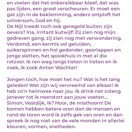
en voelen dat het onbereikbaar bleef, dat was
pas lijden, een groot verscheuren. Er moet een
gat zijn in de beklemming, anders ontploft het
universum, God en hij.
De Nijl treedt toch ook geregeld buiten zijn
oevers? Ina, irritant kutwijf! Zij zien nog mijn
gedreven gang, zij zien nog met verwondering.
Verdomd, een kermis vol geluiden,
suikerspinnen en hol gedonder, goorlappen en
jonge sletten, het spookhuis in met al die
rotzooi. Ik ren weg langs tieten in tieten en ik
zoek, ik zoek Anton Wachter!
Jongen toch, hoe moet het nu? Wat is het lang
geleden! Wat zijn wij vervreemd van elkaar! Ik
heb zo'n heimwee naar jou. Ik drink net zolang
jenever tot ik neerstort aan jouw voeten...
Simon, Vestdijk, ik? Hoor, de misthoorn! De
bomen hebben betere oren dan de mensen en
rond de toren word ik zelfs gek van oren en dan
spreek ik nog niet van de vele monden in allerlei
kleuren, vormen, snelheden.