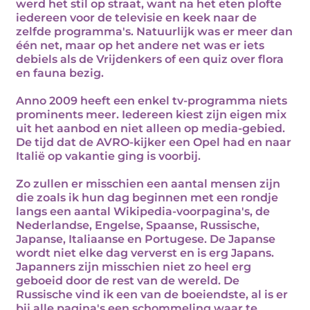
werd het stil op straat, want na het eten plofte
iedereen voor de televisie en keek naar de
zelfde programma's. Natuurlijk was er meer dan
één net, maar op het andere net was er iets
debiels als de Vrijdenkers of een quiz over flora
en fauna bezig.
Anno 2009 heeft een enkel tv-programma niets
prominents meer. Iedereen kiest zijn eigen mix
uit het aanbod en niet alleen op media-gebied.
De tijd dat de AVRO-kijker een Opel had en naar
Italië op vakantie ging is voorbij.
Zo zullen er misschien een aantal mensen zijn
die zoals ik hun dag beginnen met een rondje
langs een aantal Wikipedia-voorpagina's, de
Nederlandse, Engelse, Spaanse, Russische,
Japanse, Italiaanse en Portugese. De Japanse
wordt niet elke dag ververst en is erg Japans.
Japanners zijn misschien niet zo heel erg
geboeid door de rest van de wereld. De
Russische vind ik een van de boeiendste, al is er
bij alle pagina's een schommeling waar te