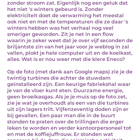
zonder stroom zat. Eigenlijk nog een geluk dat
het niet 's winters gebeurd is. Zonder
elektriciteit doet de verwarming het meestal
ook niet en met de temperaturen die ze daar 's
winters hebben was het verhaal nog veel
smeriger geworden. Zit je net in een flow
waarin je zeker weet dat je over vijf seconden de
briljantste zin van het jaar voor je weblog in zal
vallen, plokt je hele computer uit en de koelkast,
alles. Wat is er nou weer met die klere Eneco?
Op de foto (met dank aan Google maps) zie je de
twintig turbines die achter de stuwdam
geïnstalleerd zijn. Een keurige fabriekshal waar
je van de vloer kunt eten. Duurzame energie,
geen broeikasgas. Als je je muis op de foto zet,
zie je wat je overhoudt als een van die turbines
uit zijn lagers trilt. Vijfenzeventig doden zijn er
bij gevallen. Een paar man die in de buurt
stonden te praten over de trillingen die erger
leken te worden en verder kantoorpersoneel tot
en met de koffiejuffrouw. Er stonden wat