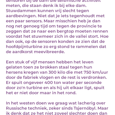
sensoren bij de dam die seismische activiteit
meten, die staan denk ik bij elke dam.
Stuwdammen kunnen vrij slecht tegen
aardbevingen. Niet dat je iets tegenhoudt met
een paar sensors. Maar misschien heb je dan
nog net genoeg tijd om tegen de provincie te
zeggen dat ze naar een bergtop moeten rennen
voordat het stuwmeer zich in de vallei stort. Hoe
dan ook, op de sensoren konden ze zien dat de
hoofdpijnturbine zo erg stond te rammelen dat
de aardkorst meevibreerde.
Een stuk of vijf mensen hebben het leven
gelaten toen ze brokken staal tegen hun
hersens kregen van 300 kilo die met 750 km/uur
door de fabriek vlogen en de rest is verdronken.
Er spuit ongeveer 400 ton water per seconde
door zo'n turbine en als hij uit elkaar ligt, spuit
het er niet door maar in het rond.
In het westen doen we graag wat lacherig over
Russische techniek, zeker sinds Tsjernóbyl. Maar
ik denk dat ze het niet zoveel slechter doen dan