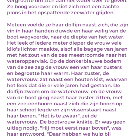
vergrootte om zich aan het water over te geven.
Ze boog voorover en liet zich met een zachte
plons in het opspattende zeewater glijden.
Meteen voelde ze haar dolfijn naast zich, die zijn
vin in haar handen duwde en haar veilig van de
boot wegvoerde, naar de diepte van het water.
Het leek of iedere meter dieper de vrouw vele
kilo's lichter maakte, alsof alle bagage van jaren
met het zout van de zee meestroomde naar het
wateroppervlak. Op de donkerblauwe bodem
van de zee zag de vrouw een van haar zusters
en begroette haar warm. Haar zuster, de
watervrouw, zat naast een houten kist, waarvan
het leek dat die er vele jaren had gestaan. De
dolfijn zwom om de watervrouw, en de vrouw
van de boot ging naast haar zuster zitten, met
een zee-eenhoorn naast zich die zijn hoorn op
haar schoot legde en zijn vissenstaart naast
haar benen. "Het is te zwaar", zei de
watervrouw. De bootvrouw knikte. Er was geen
uitleg nodig. "Hij moet eerst naar boven", was
haar antwoord. "Daar hebben we hulp bij