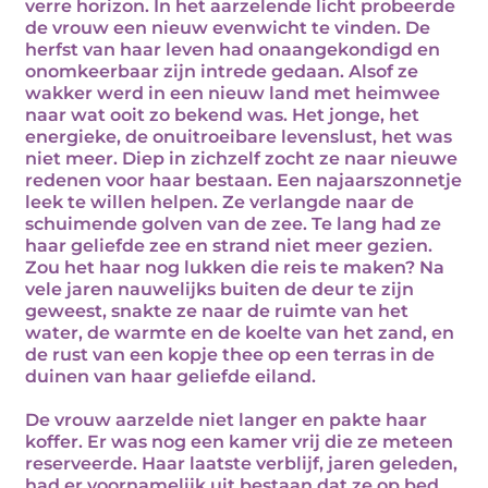
verre horizon. In het aarzelende licht probeerde
de vrouw een nieuw evenwicht te vinden. De
herfst van haar leven had onaangekondigd en
onomkeerbaar zijn intrede gedaan. Alsof ze
wakker werd in een nieuw land met heimwee
naar wat ooit zo bekend was. Het jonge, het
energieke, de onuitroeibare levenslust, het was
niet meer. Diep in zichzelf zocht ze naar nieuwe
redenen voor haar bestaan. Een najaarszonnetje
leek te willen helpen. Ze verlangde naar de
schuimende golven van de zee. Te lang had ze
haar geliefde zee en strand niet meer gezien.
Zou het haar nog lukken die reis te maken? Na
vele jaren nauwelijks buiten de deur te zijn
geweest, snakte ze naar de ruimte van het
water, de warmte en de koelte van het zand, en
de rust van een kopje thee op een terras in de
duinen van haar geliefde eiland.
De vrouw aarzelde niet langer en pakte haar
koffer. Er was nog een kamer vrij die ze meteen
reserveerde. Haar laatste verblijf, jaren geleden,
had er voornamelijk uit bestaan dat ze op bed