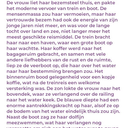
De vrouw liet haar bezemsteel thuis, en pakte
het moderne vervoer van trein en boot. De
mensenmassa zou haar vermoeien, maar haar
vertrouwde bezem had ook de energie van zijn
jonge jaren niet meer, en was voor de lange
tocht over land en zee, niet langer meer het
meest geschikte reismiddel. De trein bracht
haar naar een haven, waar een grote boot op
haar wachtte. Haar koffer werd naar het
bagageruim gebracht, en samen met vele
andere liefhebbers van de rust en de ruimte,
liep ze de veerboot op, die haar over het water
naar haar bestemming brengen zou. Het
binnenruim bood gelegenheid voor een kopje
koffie, wat na de treinreis een welkome
versterking was. De zon lokte de vrouw naar het
bovendek, waar ze verlangend over de railing
naar het water keek. De blauwe diepte had een
enorme aantrekkingskracht op haar, alsof ze op
de bodem van het water eindelijk thuis zou zijn.
Naast de boot zag ze haar dolfijn
meezwemmen, wat haar verlangen nog