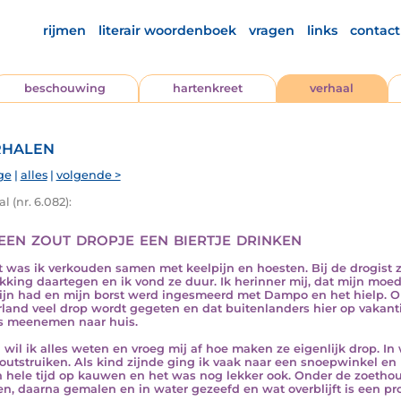
rijmen
literair woordenboek
vragen
links
contact
beschouwing
hartenkreet
verhaal
halen
ge
|
alles
|
volgende >
l (nr. 6.082):
een zout dropje een biertje drinken
t was ik verkouden samen met keelpijn en hoesten. Bij de drogist z
kking daartegen en ik vond ze duur. Ik herinner mij, dat mijn moed
ijn had en mijn borst werd ingesmeerd met Dampo en het hielp. Onl
land veel drop wordt gegeten en dat buitenlanders hier op vakant
s meenemen naar huis.
 wil ik alles weten en vroeg mij af hoe maken ze eigenlijk drop. I
outstruiken. Als kind zijnde ging ik vaak naar een snoepwinkel en 
n hele tijd op kauwen en het was nog lekker ook. Onder de zoethou
n, daarna gemalen en in water gezeefd en wat overblijft is een p