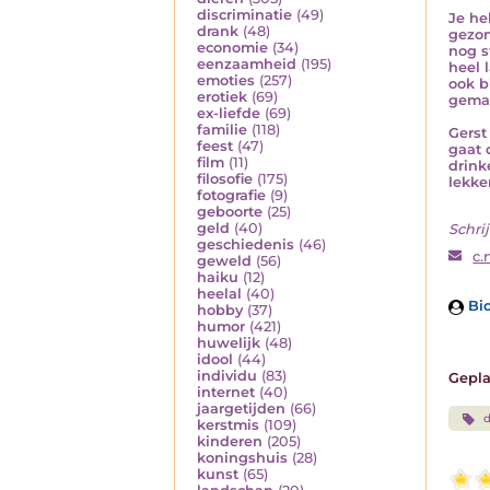
discriminatie
(49)
Je he
drank
(48)
gezon
economie
(34)
nog s
eenzaamheid
(195)
heel 
emoties
(257)
ook b
erotiek
(69)
gemaa
ex-liefde
(69)
familie
(118)
Gerst
feest
(47)
gaat 
film
(11)
drink
filosofie
(175)
lekke
fotografie
(9)
geboorte
(25)
geld
(40)
Schrij
geschiedenis
(46)
c.
geweld
(56)
haiku
(12)
heelal
(40)
Bio
hobby
(37)
humor
(421)
huwelijk
(48)
idool
(44)
individu
(83)
Gepla
internet
(40)
jaargetijden
(66)
kerstmis
(109)
kinderen
(205)
koningshuis
(28)
kunst
(65)