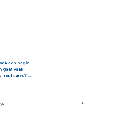
vaak een begin
en gaat vaak
 niet soms?!...
g: