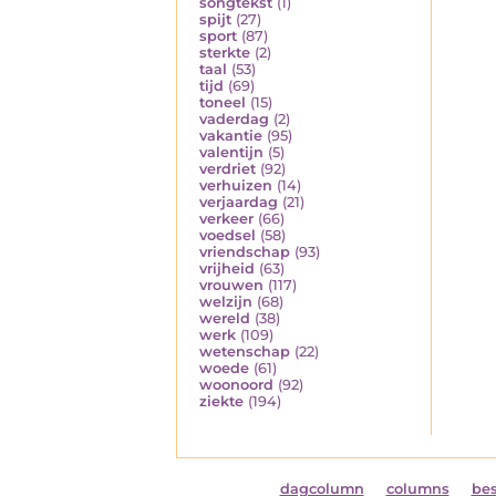
songtekst
(1)
spijt
(27)
sport
(87)
sterkte
(2)
taal
(53)
tijd
(69)
toneel
(15)
vaderdag
(2)
vakantie
(95)
valentijn
(5)
verdriet
(92)
verhuizen
(14)
verjaardag
(21)
verkeer
(66)
voedsel
(58)
vriendschap
(93)
vrijheid
(63)
vrouwen
(117)
welzijn
(68)
wereld
(38)
werk
(109)
wetenschap
(22)
woede
(61)
woonoord
(92)
ziekte
(194)
dagcolumn
columns
be