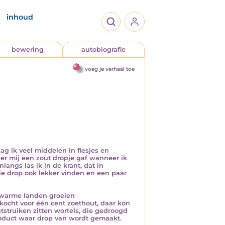
inhoud
bewering
autobiografie
voeg je verhaal toe
ag ik veel middelen in flesjes en
er mij een zout dropje gaf wanneer ik
angs las ik in de krant, dat in
ie drop ook lekker vinden en een paar
n warme landen groeien
kocht voor één cent zoethout, daar kon
tstruiken zitten wortels, die gedroogd
roduct waar drop van wordt gemaakt.