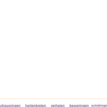
schouwingen
hartenkreten
verhalen
beweringen
autobiogr