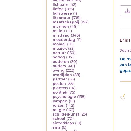
landschap
(20)
lichaam
(42)
liefde
(286)
lightverse
(1)
literatuur
(395)
maatschappij
(192)
mannen
(48)
milieu
(21)
misdaad
(345)
moederdag
(11)
Er is 
moraal
(111)
muziek
(53)
Joana
natuur
(150)
oorlog
(117)
De ma
ouderen
(30)
van l
ouders
(40)
overig
(223)
gepaa
overlijden
(88)
partner
(56)
pesten
(35)
planten
(14)
politiek
(75)
psychologie
(138)
rampen
(61)
reizen
(142)
religie
(162)
schilderkunst
(25)
school
(70)
sinterklaas
(19)
sms
(6)