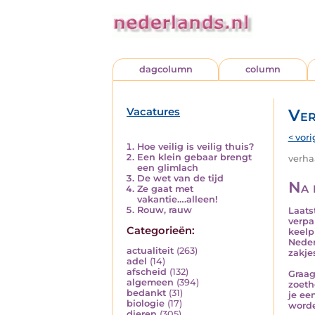
dagcolumn
column
Vacatures
Ver
< vori
Hoe veilig is veilig thuis?
Een klein gebaar brengt
verhaa
een glimlach
De wet van de tijd
Na 
Ze gaat met
vakantie….alleen!
Rouw, rauw
Laats
verpa
Categorieën:
keelp
Neder
actualiteit
(263)
zakje
adel
(14)
afscheid
(132)
Graag
algemeen
(394)
zoeth
bedankt
(31)
je ee
biologie
(17)
worde
dieren
(305)