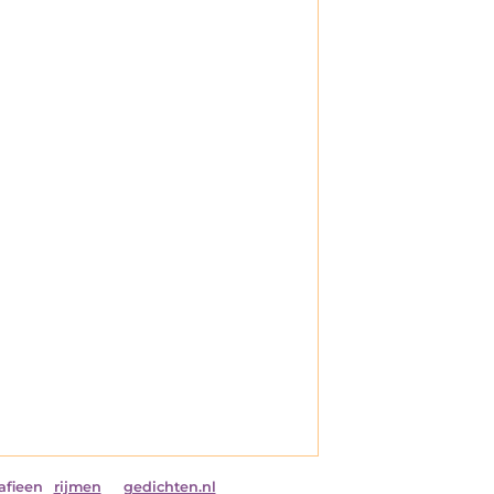
afieen
rijmen
gedichten.nl