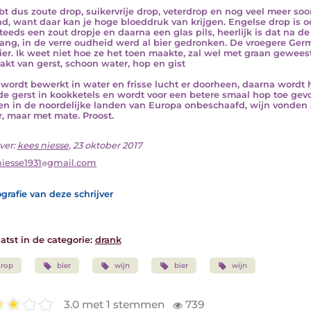
bt dus zoute drop, suikervrije drop, veterdrop en nog veel meer soor
d, want daar kan je hoge bloeddruk van krijgen. Engelse drop is o
teeds een zout dropje en daarna een glas pils, heerlijk is dat na d
lang, in de verre oudheid werd al bier gedronken. De vroegere Ge
ier. Ik weet niet hoe ze het toen maakte, zal wel met graan gewees
kt van gerst, schoon water, hop en gist
 wordt bewerkt in water en frisse lucht er doorheen, daarna wordt 
de gerst in kookketels en wordt voor een betere smaal hop toe ge
en in de noordelijke landen van Europa onbeschaafd, wijn vonden z
r, maar met mate. Proost.
ver:
kees niesse
, 23 oktober 2017
niesse1931
gmail.com
grafie van deze schrijver
atst in de categorie:
drank
drop
bier
wijn
bier
wijn
3.0 met 1 stemmen
739