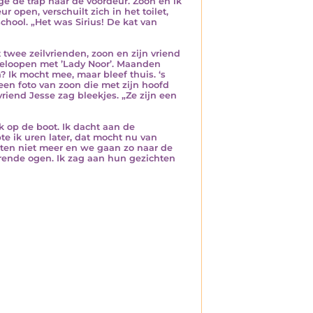
e de trap naar de voordeur. Zoon en ik
 open, verschuilt zich in het toilet,
hool. „Het was Sirius! De kat van
twee zeilvrienden, zoon en zijn vriend
ndeloopen met ’Lady Noor’. Maanden
? Ik mocht mee, maar bleef thuis. ‘s
een foto van zoon die met zijn hoofd
iend Jesse zag bleekjes. „Ze zijn een
ik op de boot. Ik dacht aan de
e ik uren later, dat mocht nu van
oeten niet meer en we gaan zo naar de
rende ogen. Ik zag aan hun gezichten