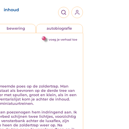
inhoud
bewering
autobiografie
voeg je verhaal toe
 vreemde poes op de zoldertrap. Man
s staat als bevroren op de derde tree van
 met spullen, groot en klein, als in een
tarislijst kom je achter de inhoud.
miniatuurtreinen.
ijken poezenogen hem indringend aan. Ik
rbed schijnen twee lichtjes, voorzichtig
vensterbank achter de luxaflex, zijn
me heen de zoldertrap weer op. Na