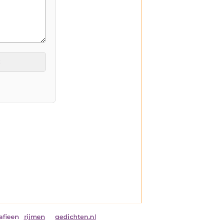
t
afieen
rijmen
gedichten.nl