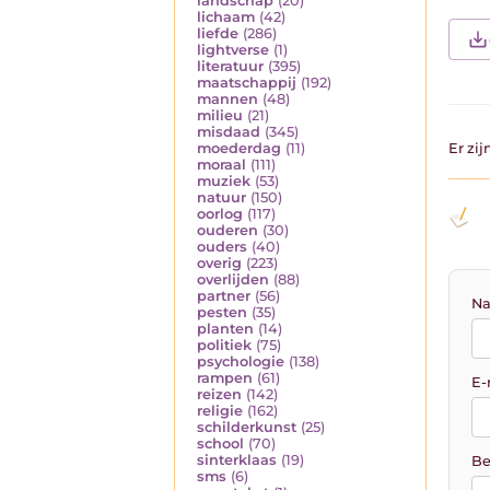
landschap
(20)
lichaam
(42)
liefde
(286)
lightverse
(1)
literatuur
(395)
maatschappij
(192)
mannen
(48)
milieu
(21)
misdaad
(345)
moederdag
(11)
Er zi
moraal
(111)
muziek
(53)
natuur
(150)
oorlog
(117)
ouderen
(30)
ouders
(40)
overig
(223)
overlijden
(88)
partner
(56)
Na
pesten
(35)
planten
(14)
politiek
(75)
psychologie
(138)
rampen
(61)
E-
reizen
(142)
religie
(162)
schilderkunst
(25)
school
(70)
sinterklaas
(19)
Be
sms
(6)