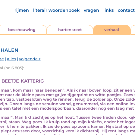
rijmen
literair woordenboek
vragen
links
contact
beschouwing
hartenkreet
verhaal
halen
ge
|
alles
|
volgende >
l (nr. 6.805):
 beetje katterig
maar, kom maar naar beneden”. Als ik naar boven loop, zit er een
tert naar de kleine poes met grijze tijgerprint en witte pootjes. Poe
en trap, vastbesloten weg te rennen, terug de zolder op. Onze zolder
ijn. Dozen langs de schuine wand, genummerd, via een online inven
s een tafel met een modelspoorbaan, daaronder nog een laag met 
maar”. Man tikt zachtjes op het hout. Tussen twee treden door, k
rbij staan. Weg poes. Ik kruip rond op mijn knieën, onder het logee
er ik hem te pakken. Ik zie de poes op zoons kamer. Hij staat op de 
 piept ertussen door, voorzichtig kom ik dichterbij. Hij rent langs 