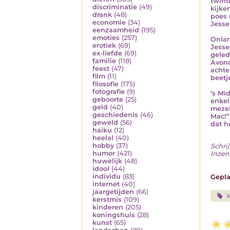
twint
discriminatie
(49)
kijke
drank
(48)
poes 
economie
(34)
Jesse
eenzaamheid
(195)
emoties
(257)
Onlan
erotiek
(69)
Jesse
ex-liefde
(69)
geled
familie
(118)
Avond
feest
(47)
achte
film
(11)
beetje
filosofie
(175)
fotografie
(9)
‘s Mi
geboorte
(25)
enkel
geld
(40)
mezel
geschiedenis
(46)
Mac!”
geweld
(56)
dat he
haiku
(12)
heelal
(40)
hobby
(37)
Schrij
humor
(421)
Inzen
huwelijk
(48)
idool
(44)
individu
(83)
Gepla
internet
(40)
jaargetijden
(66)
k
kerstmis
(109)
kinderen
(205)
koningshuis
(28)
kunst
(65)