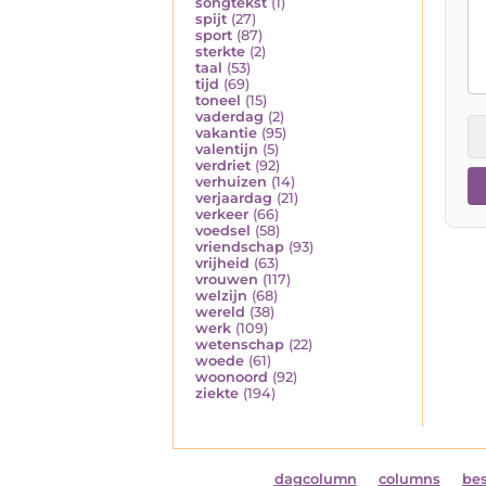
songtekst
(1)
spijt
(27)
sport
(87)
sterkte
(2)
taal
(53)
tijd
(69)
toneel
(15)
vaderdag
(2)
vakantie
(95)
valentijn
(5)
verdriet
(92)
verhuizen
(14)
verjaardag
(21)
verkeer
(66)
voedsel
(58)
vriendschap
(93)
vrijheid
(63)
vrouwen
(117)
welzijn
(68)
wereld
(38)
werk
(109)
wetenschap
(22)
woede
(61)
woonoord
(92)
ziekte
(194)
dagcolumn
columns
be