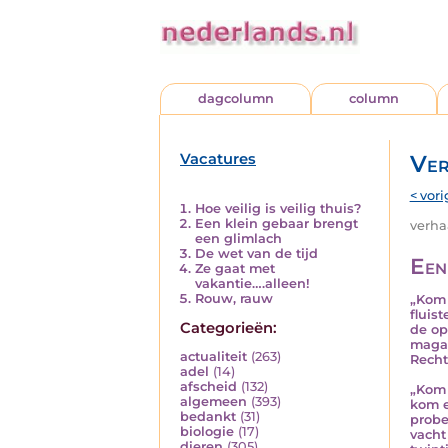
dagcolumn
column
Vacatures
Ver
< vori
Hoe veilig is veilig thuis?
Een klein gebaar brengt
verhaa
een glimlach
De wet van de tijd
Een
Ze gaat met
vakantie….alleen!
Rouw, rauw
„Kom 
fluis
Categorieën:
de op
magaz
actualiteit
(263)
Recht
adel
(14)
afscheid
(132)
„Kom 
algemeen
(393)
kom e
bedankt
(31)
probe
biologie
(17)
vacht
dieren
(305)