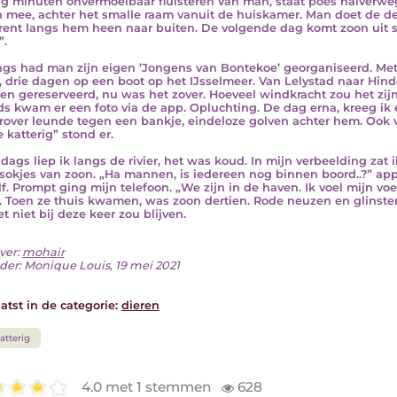
ig minuten onvermoeibaar fluisteren van man, staat poes halverweg
n mee, achter het smalle raam vanuit de huiskamer. Man doet de deur
rent langs hem heen naar buiten. De volgende dag komt zoon uit sc
”.
gs had man zijn eigen ’Jongens van Bontekoe’ georganiseerd. Met 
, drie dagen op een boot op het IJsselmeer. Van Lelystad naar Hi
en gereserveerd, nu was het zover. Hoeveel windkracht zou het zijn
s kwam er een foto via de app. Opluchting. De dag erna, kreeg ik 
rover leunde tegen een bankje, eindeloze golven achter hem. Ook vr
 katterig” stond er.
ddags liep ik langs de rivier, het was koud. In mijn verbeelding zat 
sokjes van zoon. „Ha mannen, is iedereen nog binnen boord..?” appt
f. Prompt ging mijn telefoon. „We zijn in de haven. Ik voel mijn v
. Toen ze thuis kwamen, was zoon dertien. Rode neuzen en glinste
t niet bij deze keer zou blijven.
ver:
mohair
der: Monique Louis, 19 mei 2021
atst in de categorie:
dieren
atterig
4.0 met 1 stemmen
628