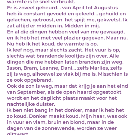
warmte is te snel verbruikt.
Er is zoveel gebeurd… van April tot Augustus
heb ik constant gevoeld en geleefd… gehuild en
gelachen, getroost, en, het spijt me, gekwetst. Ik
zat altijd er midden in. Midden in mij.
En al die dingen hebben veel van me gevraagd,
en ik heb het met veel plezier gegeven. Maar nu.
Nu heb ik het koud, de warmte is op.
Ik leef nog, maar slechts zacht. Het vuur is op,
slechts wat brandende kooltjes zijn over. Alle
dingen die me hebben laten branden zijn weg.
Jason, Bram, Leanne, Dani… zelfs Marlies, zelfs
zij is weg, alhoewel ze vlak bij me is. Misschien is
ze ook opgebrand.
Ook de zon is weg, maar dat krijg je aan het eind
van September, als de open haard opgestookt
wordt en het daglicht plaats maakt voor het
nachtelijke duister.
Ik ben niet bang in het donker, maar ik heb het
zo koud. Donker maakt koud. Mijn haar, was ook
in vuur en vlam, bruin en blond, maar in de
dagen van de zonnewende, worden ze weer
gitzwart.