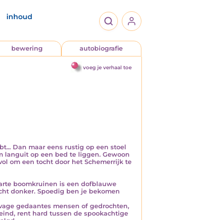
inhoud
bewering
autobiografie
voeg je verhaal toe
ebt... Dan maar eens rustig op een stoel
om languit op een bed te liggen. Gewoon
ol om een tocht door het Schemerrijk te
warte boomkruinen is een dofblauwe
t echt donker. Spoedig ben je bekomen
 vage gedaantes mensen of gedrochten,
eind, rent hard tussen de spookachtige