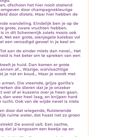
olgd.
an, ofschoon het hier nooit stralend
ent omgeven door champagnekleurige
teld door distels. Maar hier hebben de
nde wandeling. Eindelijk ben je op de
ze grote, zware vruchten hebben.
Is in dit Schemerrijk zoiets moois ook
. Net een grote, oranjegele kalebas vol
el een verzadigd gevoel in je keel en
ot aan de einder miets dan nevel... Het
kheid is het beter om te spreken van een
eelt je huid. Dan komen er grote
pannen af... Wazige, walvisachtige
t je nat en koud... Maar je wordt met
armen. Die vreemde, grijze gorilla's
erken die dieren dat je je onzeker
t wel of er kussens over je heen gaan.
 dan weer heel laag, en knijpen hard
e lucht. Ook van de wijde nevel is niets
en door dat wiegende, fluisterende
ijk ruime water, dat haast net zo groen
estrekt! De avond valt. Een zachte,
nog dat je langzaam een beetje op en