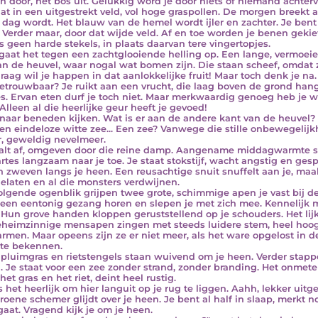
 door, het bos uit. Gelukkig word je door niets of niemand achterv
aat in een uitgestrekt veld, vol hoge graspollen. De morgen breekt a
e dag wordt. Het blauw van de hemel wordt ijler en zachter. Je b
. Verder maar, door dat wijde veld. Af en toe worden je benen gekie
ls geen harde stekels, in plaats daarvan tere vingertopjes.
gaat het tegen een zachtglooiende helling op. Een lange, vermoeie
an de heuvel, waar nogal wat bomen zijn. Die staan scheef, omdat 
raag wil je happen in dat aanlokkelijke fruit! Maar toch denk je na. 
etrouwbaar? Je ruikt aan een vrucht, die laag boven de grond hangt
es. Ervan eten durf je toch niet. Maar merkwaardig genoeg heb je w
 Alleen al die heerlijke geur heeft je gevoed!
naar beneden kijken. Wat is er aan de andere kant van de heuvel? T
 een eindeloze witte zee... Een zee? Vanwege die stille onbewegelij
r, geweldig nevelmeer.
alt af, omgeven door die reine damp. Aangename middagwarmte str
rtes langzaam naar je toe. Je staat stokstijf, wacht angstig en ges
n zweven langs je heen. Een reusachtige snuit snuffelt aan je, maak
gelaten en al die monsters verdwijnen.
olgende ogenblik grijpen twee grote, schimmige apen je vast bij de 
 een eentonig gezang horen en slepen je met zich mee. Kennelijk m
. Hun grove handen kloppen geruststellend op je schouders. Het lijk
heimzinnige mensapen zingen met steeds luidere stem, heel hoog,
 armen. Maar opeens zijn ze er niet meer, als het ware opgelost in d
te bekennen.
pluimgras en rietstengels staan wuivend om je heen. Verder stapp
. Je staat voor een zee zonder strand, zonder branding. Het onmetel
 het gras en het riet, deint heel rustig.
s het heerlijk om hier languit op je rug te liggen. Aahh, lekker uitg
roene schemer glijdt over je heen. Je bent al half in slaap, merkt 
gaat. Vragend kijk je om je heen.