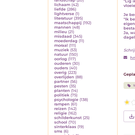
landschap
(20)
"Lig 
lichaam
(42)
vloei
liefde
(286)
lightverse
(1)
Je be
literatuur
(395)
"Ik b
maatschappij
(192)
eigen
mannen
(48)
besta
milieu
(21)
Ja, w
misdaad
(345)
dagel
moederdag
(11)
moraal
(111)
muziek
(53)
Schrij
natuur
(150)
h
oorlog
(117)
ouderen
(30)
ouders
(40)
overig
(223)
Gepla
overlijden
(88)
partner
(56)
pesten
(35)
planten
(14)
politiek
(75)
psychologie
(138)
rampen
(61)
reizen
(142)
religie
(162)
schilderkunst
(25)
school
(70)
sinterklaas
(19)
sms
(6)