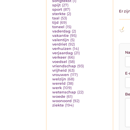
songtekst
(1)
spijt
(27)
sport
(87)
Er zi
sterkte
(2)
taal
(53)
tijd
(69)
toneel
(15)
vaderdag
(2)
vakantie
(95)
valentijn
(5)
verdriet
(92)
verhuizen
(14)
Na
verjaardag
(21)
verkeer
(66)
voedsel
(58)
vriendschap
(93)
vrijheid
(63)
E-
vrouwen
(117)
welzijn
(68)
wereld
(38)
werk
(109)
wetenschap
(22)
Be
woede
(61)
woonoord
(92)
ziekte
(194)