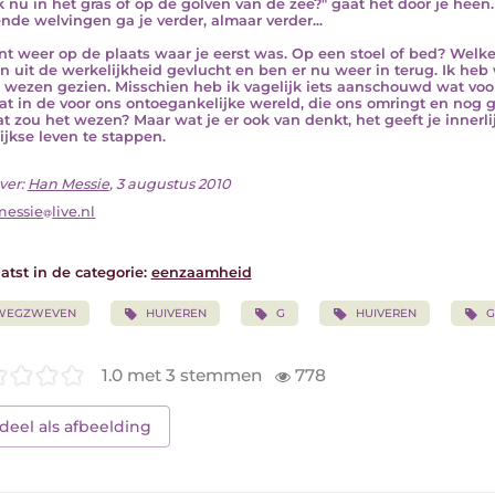
ik nu in het gras of op de golven van de zee?" gaat het door je heen.
ende welvingen ga je verder, almaar verder...
nt weer op de plaats waar je eerst was. Op een stoel of bed? Welke 
en uit de werkelijkheid gevlucht en ben er nu weer in terug. Ik heb
 wezen gezien. Misschien heb ik vagelijk iets aanschouwd wat voo
at in de voor ons ontoegankelijke wereld, die ons omringt en nog gr
at zou het wezen? Maar wat je er ook van denkt, het geeft je innerli
ijkse leven te stappen.
ver:
Han Messie
, 3 augustus 2010
messie
live.nl
atst in de categorie:
eenzaamheid
WEGZWEVEN
HUIVEREN
G
HUIVEREN
G
1.0 met 3 stemmen
778
deel als afbeelding