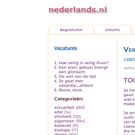
dagcolumn
column
Vacatures
Ver
< vori
Hoe veilig is veilig thuis?
Een klein gebaar brengt
verhaa
een glimlach
De wet van de tijd
TO
Ze gaat met
vakantie….alleen!
Rouw, rauw
Je he
gaan 
Categorieën:
wat s
make
actualiteit
(263)
adel
(14)
Je on
afscheid
(132)
lucht
algemeen
(394)
van d
bedankt
(31)
Loere
biologie
(17)
die h
dieren
(306)