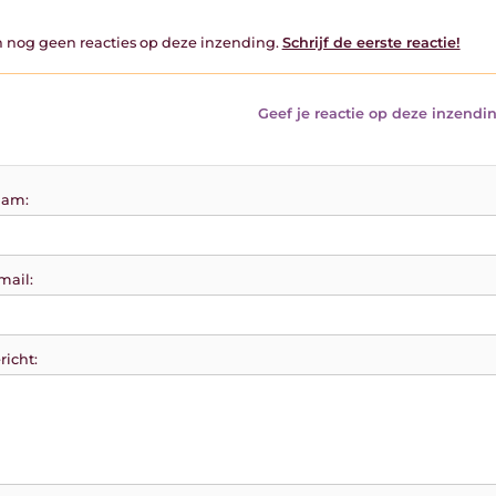
jn nog geen reacties op deze inzending.
Schrijf de eerste reactie!
Geef je reactie op deze inzendin
am:
mail:
richt: