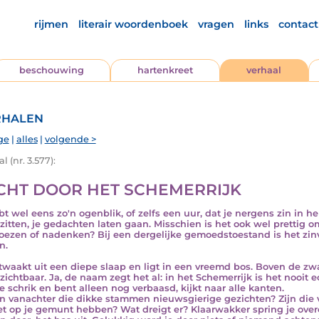
rijmen
literair woordenboek
vragen
links
contact
beschouwing
hartenkreet
verhaal
halen
ge
|
alles
|
volgende >
l (nr. 3.577):
CHT DOOR HET SCHEMERRIJK
bt wel eens zo'n ogenblik, of zelfs een uur, dat je nergens zin in h
zitten, je gedachten laten gaan. Misschien is het ook wel prettig 
oezen of nadenken? Bij een dergelijke gemoedstoestand is het zinv
n.
twaakt uit een diepe slaap en ligt in een vreemd bos. Boven de z
 zichtbaar. Ja, de naam zegt het al: in het Schemerrijk is het nooi
e schrik en bent alleen nog verbaasd, kijkt naar alle kanten.
n vanachter die dikke stammen nieuwsgierige gezichten? Zijn die
et op je gemunt hebben? Wat dreigt er? Klaarwakker spring je over