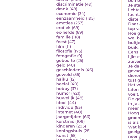
bomen
discriminatie
(49)
Je st
drank
(48)
licht
economie
(34)
lucht
eenzaamheid
(195)
diste
emoties
(257)
Daar 
erotiek
(69)
top v
ex-liefde
(69)
Hoe g
familie
(118)
wel b
feest
(47)
bultj
film
(11)
buik.
filosofie
(175)
Eens 
fotografie
(9)
lijkt
geboorte
(25)
zuive
geld
(40)
Je da
geschiedenis
(46)
gevaa
geweld
(56)
diere
haiku
(12)
tust 
heelal
(40)
Het v
hobby
(37)
laten
humor
(421)
voelt
huwelijk
(48)
De ge
idool
(44)
in je
individu
(83)
meer 
internet
(40)
Hoog 
jaargetijden
(66)
groen
kerstmis
(109)
is als
kinderen
(205)
Wat i
koningshuis
(28)
geelg
kunst
(65)
neer 