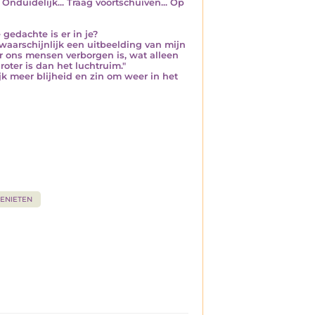
 Onduidelijk... Traag voortschuiven... Op
gedachte is er in je?
 waarschijnlijk een uitbeelding van mijn
r ons mensen verborgen is, wat alleen
oter is dan het luchtruim."
jk meer blijheid en zin om weer in het
ENIETEN