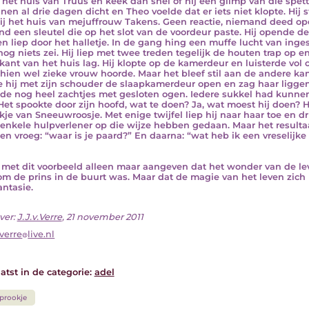
 het huis van Truus en keek dan snel of hij een glimp van die spe
jnen al drie dagen dicht en Theo voelde dat er iets niet klopte. Hij 
ij het huis van mejuffrouw Takens. Geen reactie, niemand deed ope
nd een sleutel die op het slot van de voordeur paste. Hij opende d
en liep door het halletje. In de gang hing een muffe lucht van ing
nog niets zei. Hij liep met twee treden tegelijk de houten trap op 
tkant van het huis lag. Hij klopte op de kamerdeur en luisterde vol 
hien wel zieke vrouw hoorde. Maar het bleef stil aan de andere kant
 hij met zijn schouder de slaapkamerdeur open en zag haar liggen
e nog heel zachtjes met gesloten ogen. Iedere sukkel had kunnen
Het spookte door zijn hoofd, wat te doen? Ja, wat moest hij doen? 
kje van Sneeuwroosje. Met enige twijfel liep hij naar haar toe en d
enkele hulpverlener op die wijze hebben gedaan. Maar het resulta
en vroeg: “waar is je paard?” En daarna: “wat heb ik een vreselijke
l met dit voorbeeld alleen maar aangeven dat het wonder van de le
m de prins in de buurt was. Maar dat de magie van het leven zich n
antasie.
ver:
J.J.v.Verre
, 21 november 2011
vverre
live.nl
atst in de categorie:
adel
prookje