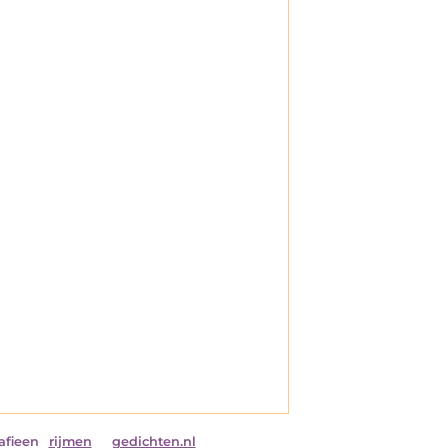
afieen
rijmen
gedichten.nl