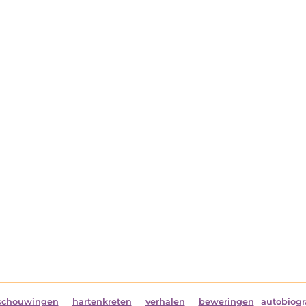
schouwingen
hartenkreten
verhalen
beweringen
autobiogr