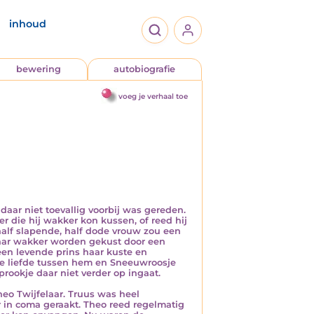
inhoud
bewering
autobiografie
voeg je verhaal toe
aar niet toevallig voorbij was gereden.
er die hij wakker kon kussen, of reed hij
alf slapende, half dode vrouw zou een
maar wakker worden gekust door een
 een levende prins haar kuste en
 de liefde tussen hem en Sneeuwroosje
rookje daar niet verder op ingaat.
heo Twijfelaar. Truus was heel
 in coma geraakt. Theo reed regelmatig