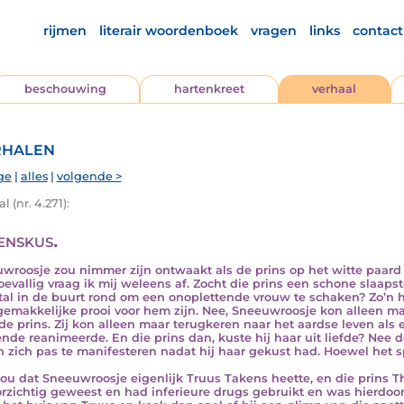
rijmen
literair woordenboek
vragen
links
contact
beschouwing
hartenkreet
verhaal
halen
ge
|
alles
|
volgende >
l (nr. 4.271):
enskus.
wroosje zou nimmer zijn ontwaakt als de prins op het witte paard d
oevallig vraag ik mij weleens af. Zocht die prins een schone slaapst
al in de buurt rond om een onoplettende vrouw te schaken? Zo’n h
gemakkelijke prooi voor hem zijn. Nee, Sneeuwroosje kon alleen 
de prins. Zij kon alleen maar terugkeren naar het aardse leven als
nde reanimeerde. En die prins dan, kuste hij haar uit liefde? Nee
 zich pas te manifesteren nadat hij haar gekust had. Hoewel het sp
nou dat Sneeuwroosje eigenlijk Truus Takens heette, en die prins T
rzichtig geweest en had inferieure drugs gebruikt en was hierdoor