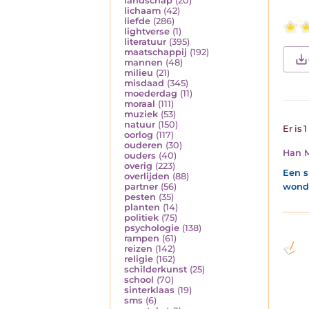
landschap
(20)
lichaam
(42)
liefde
(286)
lightverse
(1)
literatuur
(395)
maatschappij
(192)
mannen
(48)
milieu
(21)
misdaad
(345)
moederdag
(11)
moraal
(111)
muziek
(53)
natuur
(150)
Er is 
oorlog
(117)
ouderen
(30)
Han 
ouders
(40)
overig
(223)
Een s
overlijden
(88)
wonde
partner
(56)
pesten
(35)
planten
(14)
politiek
(75)
psychologie
(138)
rampen
(61)
reizen
(142)
religie
(162)
schilderkunst
(25)
school
(70)
sinterklaas
(19)
sms
(6)