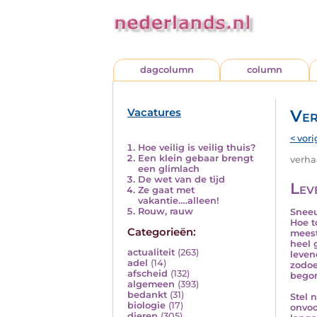
dagcolumn
column
Vacatures
Ver
< vori
Hoe veilig is veilig thuis?
Een klein gebaar brengt
verhaa
een glimlach
De wet van de tijd
Lev
Ze gaat met
vakantie….alleen!
Rouw, rauw
Sneeu
Hoe t
Categorieën:
meest
heel 
actualiteit
(263)
leven
adel
(14)
zodoe
afscheid
(132)
begon
algemeen
(393)
bedankt
(31)
Stel 
biologie
(17)
onvoo
dieren
(305)