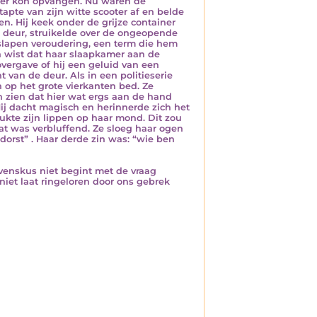
tter kon opvangen. Nu waren de
stapte van zijn witte scooter af en belde
n. Hij keek onder de grijze container
e deur, struikelde over de ongeopende
eslapen veroudering, een term die hem
en wist dat haar slaapkamer aan de
overgave of hij een geluid van een
 van de deur. Als in een politieserie
 op het grote vierkanten bed. Ze
 zien dat hier wat ergs aan de hand
Hij dacht magisch en herinnerde zich het
rukte zijn lippen op haar mond. Dit zou
at was verbluffend. Ze sloeg haar ogen
 dorst” . Haar derde zin was: “wie ben
venskus niet begint met de vraag
iet laat ringeloren door ons gebrek