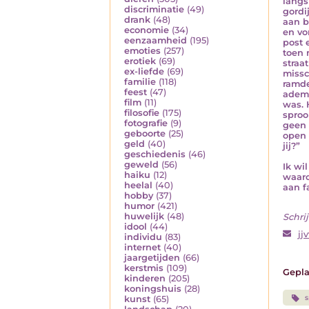
langs
discriminatie
(49)
gordi
drank
(48)
aan b
economie
(34)
en vo
eenzaamheid
(195)
post 
emoties
(257)
toen 
erotiek
(69)
straa
ex-liefde
(69)
missc
familie
(118)
ramde
feest
(47)
ademd
film
(11)
was. 
filosofie
(175)
sproo
fotografie
(9)
geen 
geboorte
(25)
open 
geld
(40)
jij?”
geschiedenis
(46)
geweld
(56)
Ik wi
haiku
(12)
waaro
heelal
(40)
aan f
hobby
(37)
humor
(421)
huwelijk
(48)
Schrij
idool
(44)
jj
individu
(83)
internet
(40)
jaargetijden
(66)
kerstmis
(109)
Gepla
kinderen
(205)
koningshuis
(28)
s
kunst
(65)