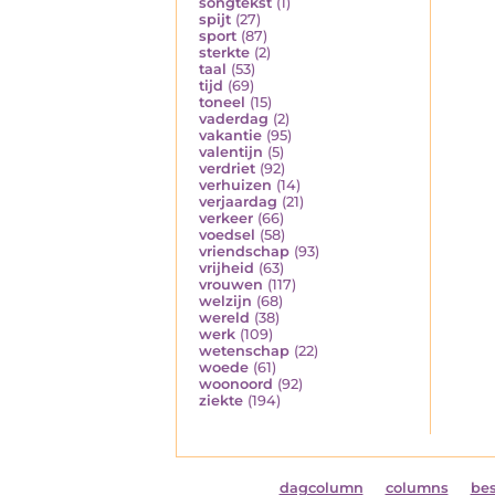
songtekst
(1)
spijt
(27)
sport
(87)
sterkte
(2)
taal
(53)
tijd
(69)
toneel
(15)
vaderdag
(2)
vakantie
(95)
valentijn
(5)
verdriet
(92)
verhuizen
(14)
verjaardag
(21)
verkeer
(66)
voedsel
(58)
vriendschap
(93)
vrijheid
(63)
vrouwen
(117)
welzijn
(68)
wereld
(38)
werk
(109)
wetenschap
(22)
woede
(61)
woonoord
(92)
ziekte
(194)
dagcolumn
columns
be