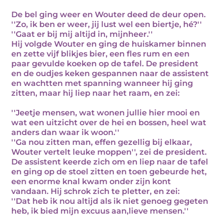
De bel ging weer en Wouter deed de deur open.
''Zo, ik ben er weer, jij lust wel een biertje, hé?''
''Gaat er bij mij altijd in, mijnheer.''
Hij volgde Wouter en ging de huiskamer binnen
en zette vijf blikjes bier, een fles rum en een
paar gevulde koeken op de tafel. De president
en de oudjes keken gespannen naar de assistent
en wachtten met spanning wanneer hij ging
zitten, maar hij liep naar het raam, en zei:
''Jeetje mensen, wat wonen jullie hier mooi en
wat een uitzicht over de hei en bossen, heel wat
anders dan waar ik woon.''
''Ga nou zitten man, effen gezellig bij elkaar,
Wouter vertelt leuke moppen'', zei de president.
De assistent keerde zich om en liep naar de tafel
en ging op de stoel zitten en toen gebeurde het,
een enorme knal kwam onder zijn kont
vandaan. Hij schrok zich te pletter, en zei:
''Dat heb ik nou altijd als ik niet genoeg gegeten
heb, ik bied mijn excuus aan,lieve mensen.''