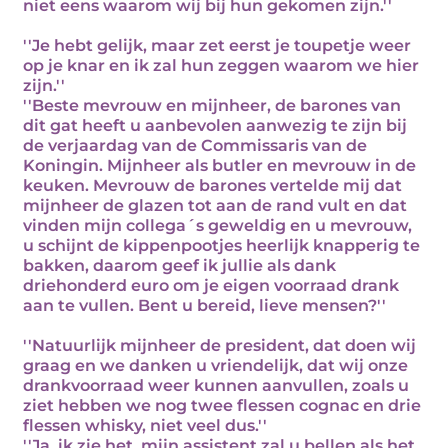
niet eens waarom wij bij hun gekomen zijn.''
''Je hebt gelijk, maar zet eerst je toupetje weer
op je knar en ik zal hun zeggen waarom we hier
zijn.''
''Beste mevrouw en mijnheer, de barones van
dit gat heeft u aanbevolen aanwezig te zijn bij
de verjaardag van de Commissaris van de
Koningin. Mijnheer als butler en mevrouw in de
keuken. Mevrouw de barones vertelde mij dat
mijnheer de glazen tot aan de rand vult en dat
vinden mijn collega´s geweldig en u mevrouw,
u schijnt de kippenpootjes heerlijk knapperig te
bakken, daarom geef ik jullie als dank
driehonderd euro om je eigen voorraad drank
aan te vullen. Bent u bereid, lieve mensen?''
''Natuurlijk mijnheer de president, dat doen wij
graag en we danken u vriendelijk, dat wij onze
drankvoorraad weer kunnen aanvullen, zoals u
ziet hebben we nog twee flessen cognac en drie
flessen whisky, niet veel dus.''
''Ja, ik zie het, mijn assistent zal u bellen als het