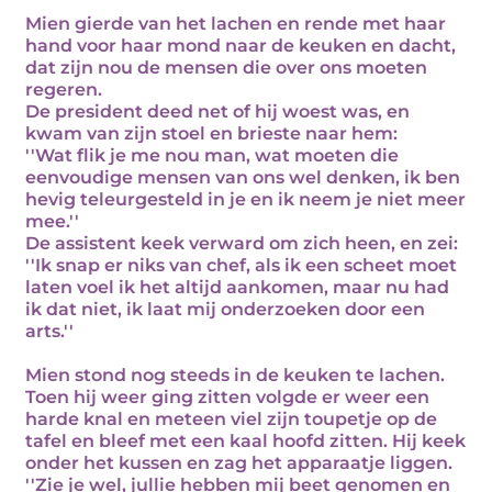
Mien gierde van het lachen en rende met haar
hand voor haar mond naar de keuken en dacht,
dat zijn nou de mensen die over ons moeten
regeren.
De president deed net of hij woest was, en
kwam van zijn stoel en brieste naar hem:
''Wat flik je me nou man, wat moeten die
eenvoudige mensen van ons wel denken, ik ben
hevig teleurgesteld in je en ik neem je niet meer
mee.''
De assistent keek verward om zich heen, en zei:
''Ik snap er niks van chef, als ik een scheet moet
laten voel ik het altijd aankomen, maar nu had
ik dat niet, ik laat mij onderzoeken door een
arts.''
Mien stond nog steeds in de keuken te lachen.
Toen hij weer ging zitten volgde er weer een
harde knal en meteen viel zijn toupetje op de
tafel en bleef met een kaal hoofd zitten. Hij keek
onder het kussen en zag het apparaatje liggen.
''Zie je wel, jullie hebben mij beet genomen en