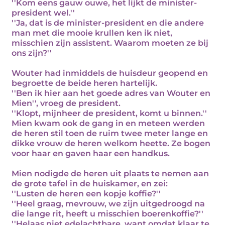
''Kom eens gauw ouwe, het lijkt de minister-
president wel.''
''Ja, dat is de minister-president en die andere
man met die mooie krullen ken ik niet,
misschien zijn assistent. Waarom moeten ze bij
ons zijn?''
Wouter had inmiddels de huisdeur geopend en
begroette de beide heren hartelijk.
''Ben ik hier aan het goede adres van Wouter en
Mien'', vroeg de president.
''Klopt, mijnheer de president, komt u binnen.''
Mien kwam ook de gang in en meteen werden
de heren stil toen de ruim twee meter lange en
dikke vrouw de heren welkom heette. Ze bogen
voor haar en gaven haar een handkus.
Mien nodigde de heren uit plaats te nemen aan
de grote tafel in de huiskamer, en zei:
''Lusten de heren een kopje koffie?''
''Heel graag, mevrouw, we zijn uitgedroogd na
die lange rit, heeft u misschien boerenkoffie?''
''Helaas niet edelachtbare, want omdat klaar te