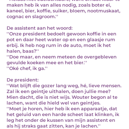
maken heb ik van alles nodig, zoals boter ei,
kaneel, bier, koffie, suiker, bloem, nootmuskaat,
cognac en slagroom.''
De assistent aan het woord:
''Onze president bedoelt gewoon koffie in een
pot en daar heet water op en een glaasje rum
erbij. Ik heb nog rum in de auto, moet ik het
halen, baas?''
''Doe maar, en neem meteen de overgebleven
gevulde koeken mee en het bier.''
''Oké chef, ik ga.''
De president:
''Wat blijft die gozer lang weg, hé, lieve mensen.
Zal ik een geintje uithalen, doen jullie mee?
Mien dacht, die is niet wijs. Wouter begon al te
lachen, want die hield wel van geintjes.
''Moet je horen, hier heb ik een apparaatje, dat
het geluid van een harde scheet laat klinken, ik
leg het onder de kussen van mijn assistent en
als hij straks gaat zitten, kan je lachen.''