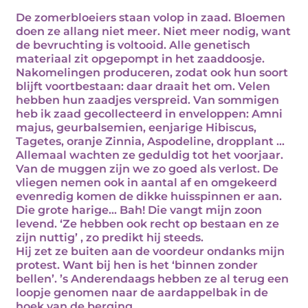
De zomerbloeiers staan volop in zaad. Bloemen
doen ze allang niet meer. Niet meer nodig, want
de bevruchting is voltooid. Alle genetisch
materiaal zit opgepompt in het zaaddoosje.
Nakomelingen produceren, zodat ook hun soort
blijft voortbestaan: daar draait het om. Velen
hebben hun zaadjes verspreid. Van sommigen
heb ik zaad gecollecteerd in enveloppen: Amni
majus, geurbalsemien, eenjarige Hibiscus,
Tagetes, oranje Zinnia, Aspodeline, dropplant …
Allemaal wachten ze geduldig tot het voorjaar.
Van de muggen zijn we zo goed als verlost. De
vliegen nemen ook in aantal af en omgekeerd
evenredig komen de dikke huisspinnen er aan.
Die grote harige… Bah! Die vangt mijn zoon
levend. ‘Ze hebben ook recht op bestaan en ze
zijn nuttig’ , zo predikt hij steeds.
Hij zet ze buiten aan de voordeur ondanks mijn
protest. Want bij hen is het ‘binnen zonder
bellen’. ’s Anderendaags hebben ze al terug een
loopje genomen naar de aardappelbak in de
hoek van de berging.