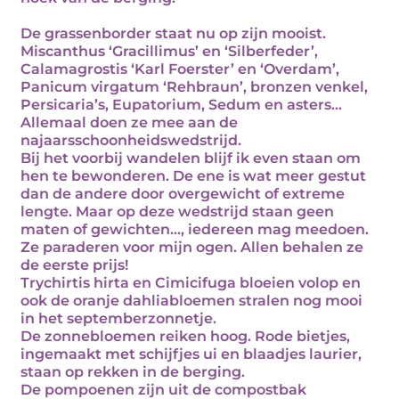
De grassenborder staat nu op zijn mooist.
Miscanthus ‘Gracillimus’ en ‘Silberfeder’,
Calamagrostis ‘Karl Foerster’ en ‘Overdam’,
Panicum virgatum ‘Rehbraun’, bronzen venkel,
Persicaria’s, Eupatorium, Sedum en asters…
Allemaal doen ze mee aan de
najaarsschoonheidswedstrijd.
Bij het voorbij wandelen blijf ik even staan om
hen te bewonderen. De ene is wat meer gestut
dan de andere door overgewicht of extreme
lengte. Maar op deze wedstrijd staan geen
maten of gewichten…, iedereen mag meedoen.
Ze paraderen voor mijn ogen. Allen behalen ze
de eerste prijs!
Trychirtis hirta en Cimicifuga bloeien volop en
ook de oranje dahliabloemen stralen nog mooi
in het septemberzonnetje.
De zonnebloemen reiken hoog. Rode bietjes,
ingemaakt met schijfjes ui en blaadjes laurier,
staan op rekken in de berging.
De pompoenen zijn uit de compostbak