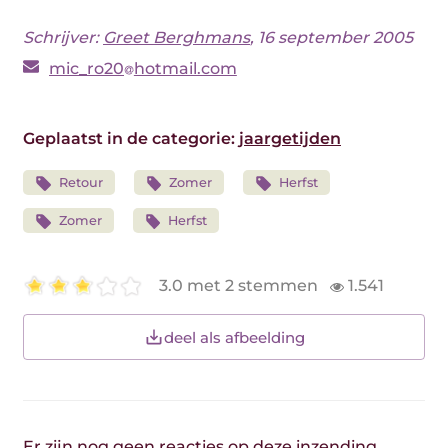
Schrijver:
Greet Berghmans
, 16 september 2005
mic_ro20
hotmail.com
Geplaatst in de categorie:
jaargetijden
Retour
Zomer
Herfst
Zomer
Herfst
3.0 met 2 stemmen
1.541
deel als afbeelding
Er zijn nog geen reacties op deze inzending.