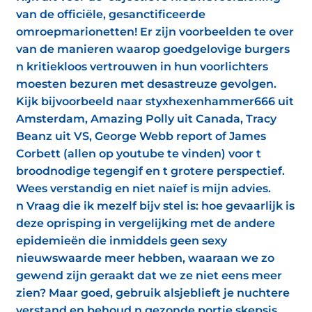
van de officiële, gesanctificeerde
omroepmarionetten! Er zijn voorbeelden te over
van de manieren waarop goedgelovige burgers
n kritiekloos vertrouwen in hun voorlichters
moesten bezuren met desastreuze gevolgen.
Kijk bijvoorbeeld naar styxhexenhammer666 uit
Amsterdam, Amazing Polly uit Canada, Tracy
Beanz uit VS, George Webb report of James
Corbett (allen op youtube te vinden) voor t
broodnodige tegengif en t grotere perspectief.
Wees verstandig en niet naïef is mijn advies.
n Vraag die ik mezelf bijv stel is: hoe gevaarlijk is
deze oprisping in vergelijking met de andere
epidemieën die inmiddels geen sexy
nieuwswaarde meer hebben, waaraan we zo
gewend zijn geraakt dat we ze niet eens meer
zien? Maar goed, gebruik alsjeblieft je nuchtere
verstand en behoud n gezonde portie skepsis.