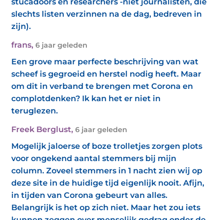
stucadoors en researchers -niet journalisten, die
slechts listen verzinnen na de dag, bedreven in
zijn).
frans
,
6 jaar geleden
Een grove maar perfecte beschrijving van wat
scheef is gegroeid en herstel nodig heeft. Maar
om dit in verband te brengen met Corona en
complotdenken? Ik kan het er niet in
teruglezen.
Freek Berglust
,
6 jaar geleden
Mogelijk jaloerse of boze trolletjes zorgen plots
voor ongekend aantal stemmers bij mijn
column. Zoveel stemmers in 1 nacht zien wij op
deze site in de huidige tijd eigenlijk nooit. Afijn,
in tijden van Corona gebeurt van alles.
Belangrijk is het op zich niet. Maar het zou iets
kunnen zeggen over menselijk gedrag onder de