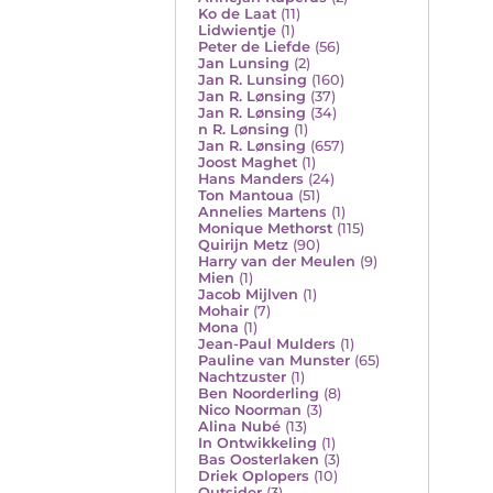
Ko de Laat
(11)
Lidwientje
(1)
Peter de Liefde
(56)
Jan Lunsing
(2)
Jan R. Lunsing
(160)
Jan R. Lønsing
(37)
Jan R. Lønsing
(34)
n R. Lønsing
(1)
Jan R. Lønsing
(657)
Joost Maghet
(1)
Hans Manders
(24)
Ton Mantoua
(51)
Annelies Martens
(1)
Monique Methorst
(115)
Quirijn Metz
(90)
Harry van der Meulen
(9)
Mien
(1)
Jacob Mijlven
(1)
Mohair
(7)
Mona
(1)
Jean-Paul Mulders
(1)
Pauline van Munster
(65)
Nachtzuster
(1)
Ben Noorderling
(8)
Nico Noorman
(3)
Alina Nubé
(13)
In Ontwikkeling
(1)
Bas Oosterlaken
(3)
Driek Oplopers
(10)
Outsider
(3)