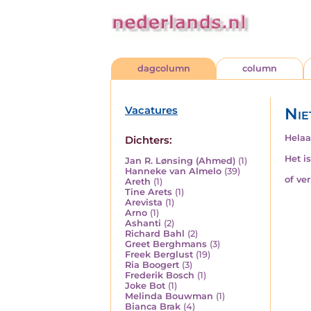
dagcolumn
column
Vacatures
Nie
Helaa
Dichters:
Het i
Jan R. Lønsing (Ahmed)
(1)
Hanneke van Almelo
(39)
of ve
Areth
(1)
Tine Arets
(1)
Arevista
(1)
Arno
(1)
Ashanti
(2)
Richard Bahl
(2)
Greet Berghmans
(3)
Freek Berglust
(19)
Ria Boogert
(3)
Frederik Bosch
(1)
Joke Bot
(1)
Melinda Bouwman
(1)
Bianca Brak
(4)