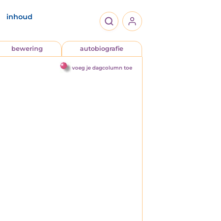
inhoud
bewering
autobiografie
voeg je dagcolumn toe