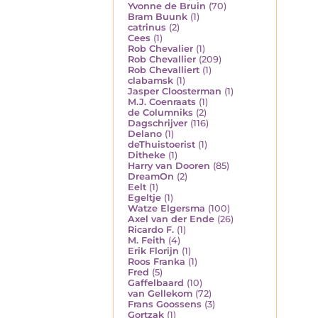
Yvonne de Bruin
(70)
Bram Buunk
(1)
catrinus
(2)
Cees
(1)
Rob Chevalier
(1)
Rob Chevallier
(209)
Rob Chevalliert
(1)
clabamsk
(1)
Jasper Cloosterman
(1)
M.J. Coenraats
(1)
de Columniks
(2)
Dagschrijver
(116)
Delano
(1)
deThuistoerist
(1)
Ditheke
(1)
Harry van Dooren
(85)
DreamOn
(2)
Eelt
(1)
Egeltje
(1)
Watze Elgersma
(100)
Axel van der Ende
(26)
Ricardo F.
(1)
M. Feith
(4)
Erik Florijn
(1)
Roos Franka
(1)
Fred
(5)
Gaffelbaard
(10)
van Gellekom
(72)
Frans Goossens
(3)
Gortzak
(1)