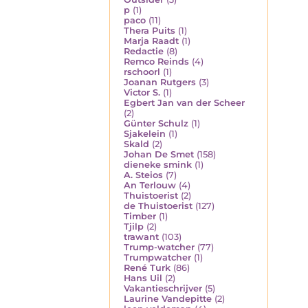
p
(1)
paco
(11)
Thera Puits
(1)
Marja Raadt
(1)
Redactie
(8)
Remco Reinds
(4)
rschoorl
(1)
Joanan Rutgers
(3)
Victor S.
(1)
Egbert Jan van der Scheer
(2)
Günter Schulz
(1)
Sjakelein
(1)
Skald
(2)
Johan De Smet
(158)
dieneke smink
(1)
A. Steios
(7)
An Terlouw
(4)
Thuistoerist
(2)
de Thuistoerist
(127)
Timber
(1)
Tjilp
(2)
trawant
(103)
Trump-watcher
(77)
Trumpwatcher
(1)
René Turk
(86)
Hans Uil
(2)
Vakantieschrijver
(5)
Laurine Vandepitte
(2)