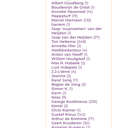
Albert Goudberg
(1)
Boudewijn de Groot
(1)
Anneke Haasnoot
(14)
Happyturf
(19)
Marcel Harmsen
(135)
harrem
(1)
Jaap 'nuanceman' van der
Heijden
(1)
Jaap van der Heijden
(27)
Ton Hettema
(248)
Annette Hier
(2)
Hoofdredacteur
(4)
Anton van Hooff
(1)
Willem Houtgraaf
(1)
Max R. Hubeek
(2)
Luíz Indepels
(1)
J.J.v.Verre
(4)
Jeanne
(2)
Karel Jong
(11)
Rogier de Jong
(3)
Simon K.
(1)
Karin
(1)
Kees
(9)
George Knottnerus
(239)
Korrel
(2)
Chris Kramer
(1)
Gustaf Kreuz
(142)
Arthur de Kromme
(17)
Geert Kruideren
(30)
Annejan Kuperus
(2)