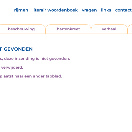
rijmen
literair woordenboek
vragen
links
contact
beschouwing
hartenkreet
verhaal
t gevonden
s, deze inzending is niet gevonden.
s verwijderd,
rplaatst naar een ander tabblad.