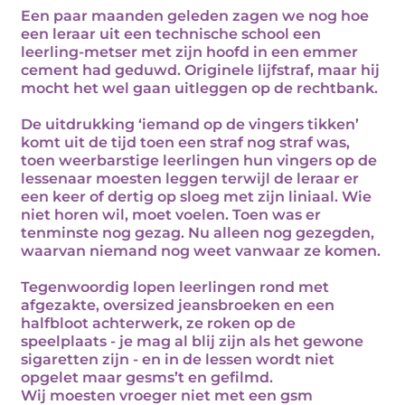
Een paar maanden geleden zagen we nog hoe
een leraar uit een technische school een
leerling-metser met zijn hoofd in een emmer
cement had geduwd. Originele lijfstraf, maar hij
mocht het wel gaan uitleggen op de rechtbank.
De uitdrukking ‘iemand op de vingers tikken’
komt uit de tijd toen een straf nog straf was,
toen weerbarstige leerlingen hun vingers op de
lessenaar moesten leggen terwijl de leraar er
een keer of dertig op sloeg met zijn liniaal. Wie
niet horen wil, moet voelen. Toen was er
tenminste nog gezag. Nu alleen nog gezegden,
waarvan niemand nog weet vanwaar ze komen.
Tegenwoordig lopen leerlingen rond met
afgezakte, oversized jeansbroeken en een
halfbloot achterwerk, ze roken op de
speelplaats - je mag al blij zijn als het gewone
sigaretten zijn - en in de lessen wordt niet
opgelet maar gesms’t en gefilmd.
Wij moesten vroeger niet met een gsm