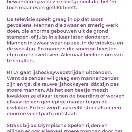
bewondering voor z’n soortgenoot die het ‘m
toch maar even geflikt heeft.
De televisie speelt graag in op dat soort
gevoelens. Mannen die zwaar en smerig werk
doen, die enorme gebouwen uit de grond
stampen, of juist in elkaar laten donderen.
Mannen in zwaar weer op zee, in de vrieskou en
de woestijn. En mannen die smerige beesten
eten om te overleven. Allemaal beelden om van
te smullen.
RTL7 gaat ijshockeywedstrijden uitzenden.
Want de zender wil graag een mannenzender
zijn en tja, die rauwe ijshockeyers, dát zijn pas
stoere mannen. Als het een beetje meezit
kwakken ze elkaar tegen de boarding of werken
elkaar op een geniepige manier tegen de
ijsvlakte. En het wordt pas echt stoer als er een
enorme vechtpartij ontstaat.
Straks bij de Olympische Spelen rijden en
glijden er ook allemaal stoere mannen door het