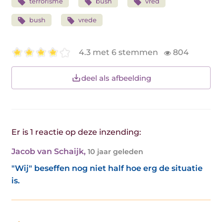
terrorisme
bush
vred
bush
vrede
4.3 met 6 stemmen
804
deel als afbeelding
Er is 1 reactie op deze inzending:
Jacob van Schaijk
,
10 jaar geleden
"Wij" beseffen nog niet half hoe erg de situatie
is.