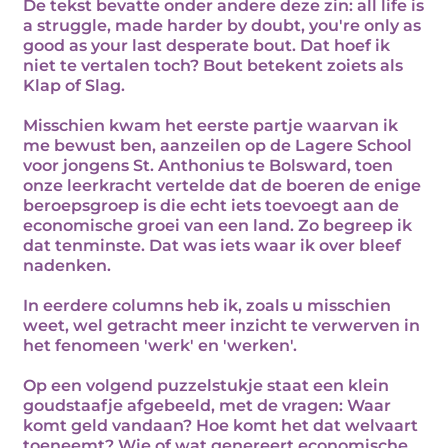
De tekst bevatte onder andere deze zin: all life is
a struggle, made harder by doubt, you're only as
good as your last desperate bout. Dat hoef ik
niet te vertalen toch? Bout betekent zoiets als
Klap of Slag.
Misschien kwam het eerste partje waarvan ik
me bewust ben, aanzeilen op de Lagere School
voor jongens St. Anthonius te Bolsward, toen
onze leerkracht vertelde dat de boeren de enige
beroepsgroep is die echt iets toevoegt aan de
economische groei van een land. Zo begreep ik
dat tenminste. Dat was iets waar ik over bleef
nadenken.
In eerdere columns heb ik, zoals u misschien
weet, wel getracht meer inzicht te verwerven in
het fenomeen 'werk' en 'werken'.
Op een volgend puzzelstukje staat een klein
goudstaafje afgebeeld, met de vragen: Waar
komt geld vandaan? Hoe komt het dat welvaart
toeneemt? Wie of wat genereert economische