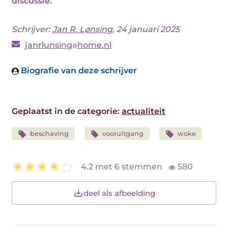
discussie.
Schrijver:
Jan R. Lønsing
, 24 januari 2025
janrlunsing
home.nl
Biografie van deze schrijver
Geplaatst in de categorie:
actualiteit
beschaving
vooruitgang
woke
4.2 met 6 stemmen
580
deel als afbeelding