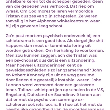
ontelbare keren tot de schepper gebeden. Geen
van die gebeden was verhoord. Dat riep om
wraak. Om God mores te leren vermoordde
Tristan dus zes van zijn schepselen. Ze waren
toevallig in het Alphense winkelcentrum waar
hij zijn geweren leeg schoot.
Zo’n post mortem psychisch onderzoek bij een
schietdrama is een goed idee. Als dergelijke shit
happens dan moet er tenminste lering uit
worden getrokken. Om herhaling te voorkomen.
Men zou kunnen zeggen, ach die Tristan was
een psychopaat dus dat is een uitzondering.
Maar hoeveel uitzonderingen kent de
geweldsgeschiedenis zo langzamerhand? John
en Robert Kennedy zijn uit de weg geruimd
door lieden die geestelijk instabiel waren. John
Lennon werd vermoord door een gestoorde
loner. Talloze schietpartijen op scholen in de V.S,
Engeland, Duitsland en Scandinavië tonen aan
dat er met de psyche van sommige ex-
scholieren ook iets loos is. En hoe zit het met de
geestelijke gezondheid van de moordenaars van