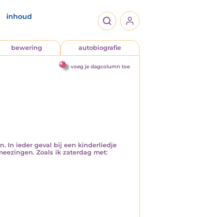
inhoud
bewering
autobiografie
voeg je dagcolumn toe
 In ieder geval bij een kinderliedje
eezingen. Zoals ik zaterdag met: