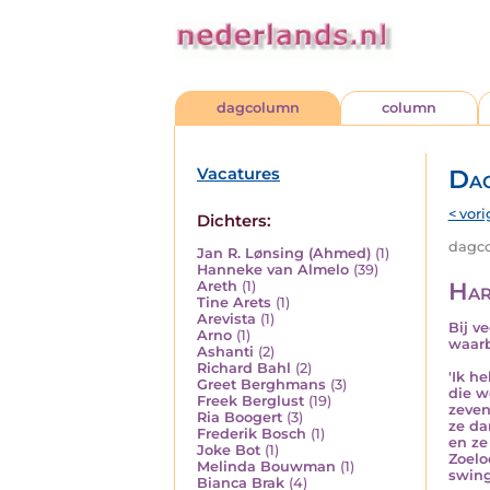
dagcolumn
column
Vacatures
Da
< vori
Dichters:
dagco
Jan R. Lønsing (Ahmed)
(1)
Hanneke van Almelo
(39)
Har
Areth
(1)
Tine Arets
(1)
Arevista
(1)
Bij v
Arno
(1)
waarb
Ashanti
(2)
Richard Bahl
(2)
'Ik h
Greet Berghmans
(3)
die w
Freek Berglust
(19)
zeven
Ria Boogert
(3)
ze da
Frederik Bosch
(1)
en ze
Joke Bot
(1)
Zoelo
Melinda Bouwman
(1)
swing
Bianca Brak
(4)