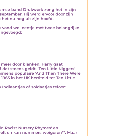
damse band Drukwerk zong het in zijn
 september. Hij werd ervoor door zijn
 het nu nog uit zijn hoofd.
 Ik vond wel eentje met twee belangrijke
 ingevoegd:
t meer door blanken. Harry gaat
f dat steeds geldt. 'Ten Little Niggers'
s immens populaire 'And Then There Were
1965 in het UK hertiteld tot Ten Little
 Indiaantjes of soldaatjes teloor:
ld Racist Nursery Rhymes' en
eelt en kan nummers weigeren**. Maar