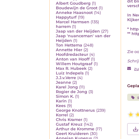
dit b
Albert Goudberg
(1)
versc
Boudewijn de Groot
(1)
Anneke Haasnoot
(14)
In Ne
Happyturf
(19)
Kijke
Marcel Harmsen
(135)
harrem
(1)
* htt
Jaap van der Heijden
(27)
** ht
Jaap 'nuanceman' van der
Heijden
(1)
Ton Hettema
(248)
Annette Hier
(2)
Zie o
Hoofdredacteur
(4)
Anton van Hooff
(1)
Schrij
Willem Houtgraaf
(1)
Max R. Hubeek
(2)
z
Luíz Indepels
(1)
J.J.v.Verre
(4)
Jeanne
(2)
Gepla
Karel Jong
(11)
Rogier de Jong
(3)
Simon K.
(1)
Karin
(1)
Kees
(9)
George Knottnerus
(239)
Korrel
(2)
Chris Kramer
(1)
Gustaf Kreuz
(142)
Arthur de Kromme
(17)
Geert Kruideren
(30)
Annejan Kuperus
(2)