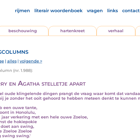
rijmen
literair woordenboek
vragen
links
contact
beschouwing
hartenkreet
verhaal
gcolumns
ge
|
alles
|
volgende >
lumn (nr. 1.988):
ry en Agatha stelletje apart
eel oude klingelende dingen prangt de vraag waar komt dat vandaan.
ij je zonder het ooit gehoord te hebben meteen denkt te kunnen m
eb een ouwe tante,
oont in Honolulu,
 jaar verkering met een hele ouwe Zoeloe,
nst de hokiepokie
 doet aan swing,
e Zoeloe Zoeloe
 swing swing.'