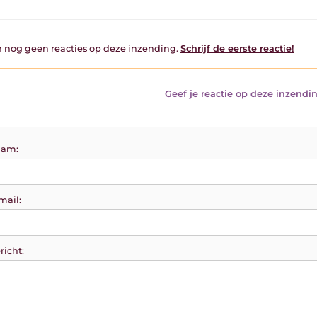
jn nog geen reacties op deze inzending.
Schrijf de eerste reactie!
Geef je reactie op deze inzendin
am:
mail:
richt: