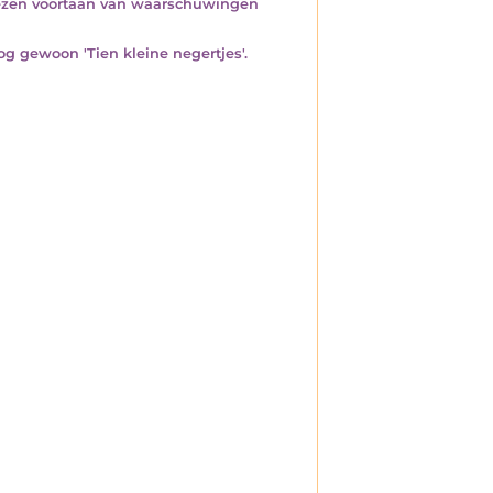
kiezen voortaan van waarschuwingen
og gewoon 'Tien kleine negertjes'.