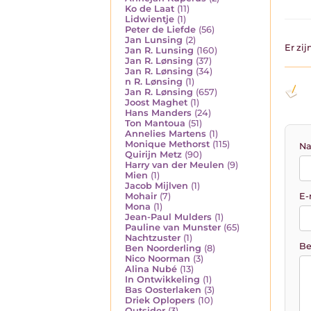
Ko de Laat
(11)
Lidwientje
(1)
Peter de Liefde
(56)
Jan Lunsing
(2)
Er zi
Jan R. Lunsing
(160)
Jan R. Lønsing
(37)
Jan R. Lønsing
(34)
n R. Lønsing
(1)
Jan R. Lønsing
(657)
Joost Maghet
(1)
Hans Manders
(24)
Ton Mantoua
(51)
Annelies Martens
(1)
Monique Methorst
(115)
Na
Quirijn Metz
(90)
Harry van der Meulen
(9)
Mien
(1)
Jacob Mijlven
(1)
Mohair
(7)
E-
Mona
(1)
Jean-Paul Mulders
(1)
Pauline van Munster
(65)
Nachtzuster
(1)
Be
Ben Noorderling
(8)
Nico Noorman
(3)
Alina Nubé
(13)
In Ontwikkeling
(1)
Bas Oosterlaken
(3)
Driek Oplopers
(10)
Outsider
(3)