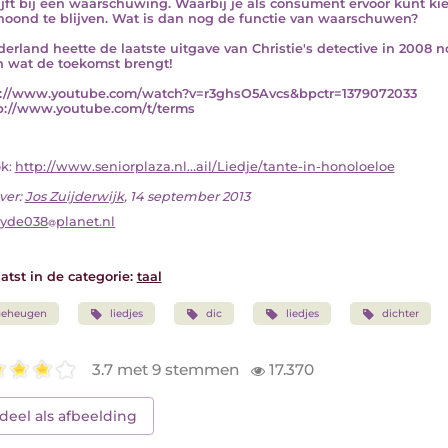
lijft bij een waarschuwing. Waarbij je als consument ervoor kunt 
hoond te blijven. Wat is dan nog de functie van waarschuwen?
derland heette de laatste uitgave van Christie's detective in 2008 n
n wat de toekomst brengt!
p://www.youtube.com/watch?v=r3ghsO5Avcs&bpctr=1379072033
tp://www.youtube.com/t/terms
ok:
http://www.seniorplaza.nl...ail/Liedje/tante-in-honoloeloe
ver:
Jos Zuijderwijk
, 14 september 2013
uyde038
planet.nl
atst in de categorie:
taal
geheugen
liedjes
dic
liedjes
dichter
3.7 met 9 stemmen
17.370
deel als afbeelding