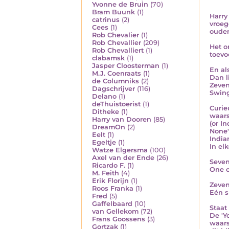
Yvonne de Bruin
(70)
Bram Buunk
(1)
Harry
catrinus
(2)
vroeg
Cees
(1)
ouder
Rob Chevalier
(1)
Rob Chevallier
(209)
Het o
Rob Chevalliert
(1)
toevo
clabamsk
(1)
Jasper Cloosterman
(1)
En al
M.J. Coenraats
(1)
Dan l
de Columniks
(2)
Zeven
Dagschrijver
(116)
Swin
Delano
(1)
deThuistoerist
(1)
Curie
Ditheke
(1)
waarsc
Harry van Dooren
(85)
(or I
DreamOn
(2)
None' 
Eelt
(1)
India
Egeltje
(1)
In el
Watze Elgersma
(100)
Axel van der Ende
(26)
Seven
Ricardo F.
(1)
One c
M. Feith
(4)
Erik Florijn
(1)
Zeven
Roos Franka
(1)
Eén s
Fred
(5)
Gaffelbaard
(10)
Staat 
van Gellekom
(72)
De 'Y
Frans Goossens
(3)
waars
Gortzak
(1)