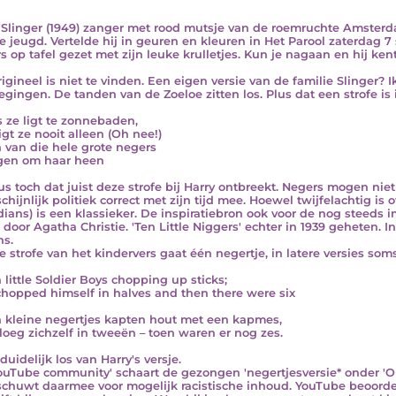
 Slinger (1949) zanger met rood mutsje van de roemruchte Amster
e jeugd. Vertelde hij in geuren en kleuren in Het Parool zaterdag 7
s op tafel gezet met zijn leuke krulletjes. Kun je nagaan en hij kent
rigineel is niet te vinden. Een eigen versie van de familie Slinger?
egingen. De tanden van de Zoeloe zitten los. Plus dat een strofe is
s ze ligt te zonnebaden,
igt ze nooit alleen (Oh nee!)
 van die hele grote negers
gen om haar heen
us toch dat juist deze strofe bij Harry ontbreekt. Negers mogen nie
hijnlijk politiek correct met zijn tijd mee. Hoewel twijfelachtig is o
ndians) is een klassieker. De inspiratiebron ook voor de nog steed
door Agatha Christie. 'Ten Little Niggers' echter in 1939 geheten. In 
ns.
ke strofe van het kindervers gaat één negertje, in latere versies soms
 little Soldier Boys chopping up sticks;
hopped himself in halves and then there were six
 kleine negertjes kapten hout met een kapmes,
loeg zichzelf in tweeën – toen waren er nog zes.
duidelijk los van Harry's versje.
ouTube community' schaart de gezongen 'negertjesversie* onder 'O
chuwt daarmee voor mogelijk racistische inhoud. YouTube beoord