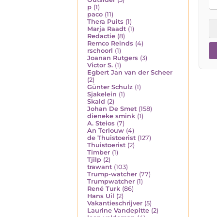
p
(1)
paco
(11)
Thera Puits
(1)
Marja Raadt
(1)
Redactie
(8)
Remco Reinds
(4)
rschoorl
(1)
Joanan Rutgers
(3)
Victor S.
(1)
Egbert Jan van der Scheer
(2)
Günter Schulz
(1)
Sjakelein
(1)
Skald
(2)
Johan De Smet
(158)
dieneke smink
(1)
A. Steios
(7)
An Terlouw
(4)
de Thuistoerist
(127)
Thuistoerist
(2)
Timber
(1)
Tjilp
(2)
trawant
(103)
Trump-watcher
(77)
Trumpwatcher
(1)
René Turk
(86)
Hans Uil
(2)
Vakantieschrijver
(5)
Laurine Vandepitte
(2)