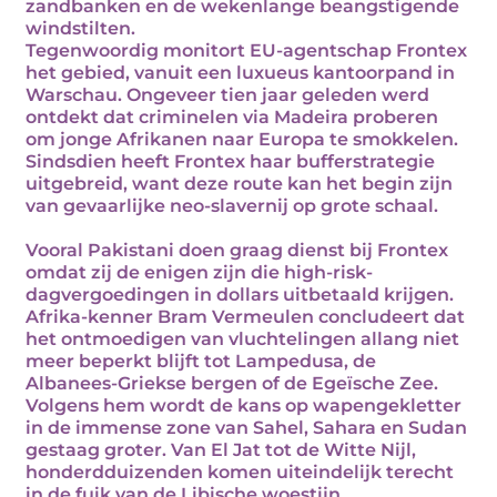
zandbanken en de wekenlange beangstigende
windstilten.
Tegenwoordig monitort EU-agentschap Frontex
het gebied, vanuit een luxueus kantoorpand in
Warschau. Ongeveer tien jaar geleden werd
ontdekt dat criminelen via Madeira proberen
om jonge Afrikanen naar Europa te smokkelen.
Sindsdien heeft Frontex haar bufferstrategie
uitgebreid, want deze route kan het begin zijn
van gevaarlijke neo-slavernij op grote schaal.
Vooral Pakistani doen graag dienst bij Frontex
omdat zij de enigen zijn die high-risk-
dagvergoedingen in dollars uitbetaald krijgen.
Afrika-kenner Bram Vermeulen concludeert dat
het ontmoedigen van vluchtelingen allang niet
meer beperkt blijft tot Lampedusa, de
Albanees-Griekse bergen of de Egeïsche Zee.
Volgens hem wordt de kans op wapengekletter
in de immense zone van Sahel, Sahara en Sudan
gestaag groter. Van El Jat tot de Witte Nijl,
honderdduizenden komen uiteindelijk terecht
in de fuik van de Libische woestijn.