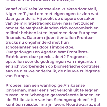
Vanaf 2007 reist Vermeulen kriskras door Mali,
Niger en Tsjaad om met eigen ogen te zien wat
daar gaande is. Hij zoekt de diepere oorzaken
van de migratietragiek zover naar het zuiden
omdat de Maghreb-landen zich economisch en
militair hebben laten inpalmen door Europese
financiers. Daarom rijden tientallen Frontex-
trucks nu ongehinderd met hun
schotelantennes door Timboektoe,
Ouagadougou en Agadez. Wat Frontières-
Extérieures daar precies doet? Prognoses
opstellen over de gedragingen van migranten
en zich voorbereiden op biometrische controles,
aan de nieuwe onderbuik, de nieuwe zuidgrens
van Europa.
Probeer, aan een wanhopige Afrikaanse
jongeman, maar eens het verschil uit te leggen
tussen ‘met Schengen geassocieerde landen‘ en
‘de EU-lidstaten van het Schengengebied’. Hij
kent één reisdoel in zijn leven. Noordwaarts, dat